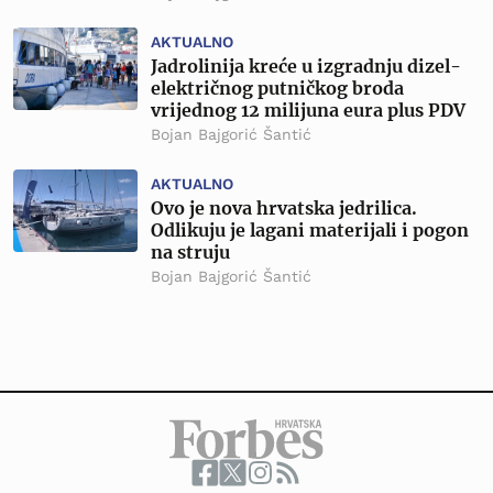
AKTUALNO
Jadrolinija kreće u izgradnju dizel-
električnog putničkog broda
vrijednog 12 milijuna eura plus PDV
Bojan Bajgorić Šantić
AKTUALNO
Ovo je nova hrvatska jedrilica.
Odlikuju je lagani materijali i pogon
na struju
Bojan Bajgorić Šantić