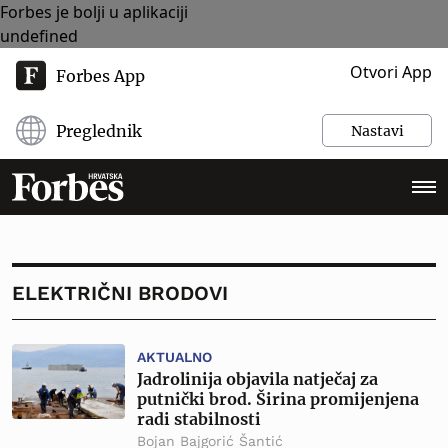
Forbes je bolji u aplikaciji
undefined
Otvori App
Forbes App
Preglednik
Nastavi
ELEKTRIČNI BRODOVI
AKTUALNO
Jadrolinija objavila natječaj za
putnički brod. Širina promijenjena
radi stabilnosti
Bojan Bajgorić Šantić