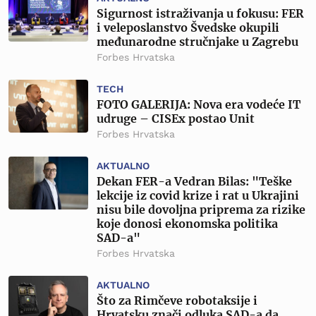
Sigurnost istraživanja u fokusu: FER
i veleposlanstvo Švedske okupili
međunarodne stručnjake u Zagrebu
Forbes Hrvatska
TECH
FOTO GALERIJA: Nova era vodeće IT
udruge – CISEx postao Unit
Forbes Hrvatska
AKTUALNO
Dekan FER-a Vedran Bilas: "Teške
lekcije iz covid krize i rat u Ukrajini
nisu bile dovoljna priprema za rizike
koje donosi ekonomska politika
SAD-a"
Forbes Hrvatska
AKTUALNO
Što za Rimčeve robotaksije i
Hrvatsku znači odluka SAD-a da