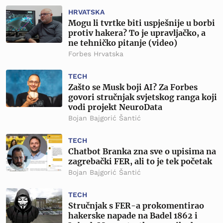
HRVATSKA
Mogu li tvrtke biti uspješnije u borbi
protiv hakera? To je upravljačko, a
ne tehničko pitanje (video)
Forbes Hrvatska
TECH
Zašto se Musk boji AI? Za Forbes
govori stručnjak svjetskog ranga koji
vodi projekt NeuroData
Bojan Bajgorić Šantić
TECH
Chatbot Branka zna sve o upisima na
zagrebački FER, ali to je tek početak
Bojan Bajgorić Šantić
TECH
Stručnjak s FER-a prokomentirao
hakerske napade na Badel 1862 i