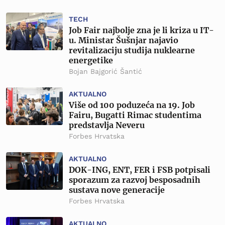
TECH
Job Fair najbolje zna je li kriza u IT-
u. Ministar Šušnjar najavio
revitalizaciju studija nuklearne
energetike
Bojan Bajgorić Šantić
AKTUALNO
Više od 100 poduzeća na 19. Job
Fairu, Bugatti Rimac studentima
predstavlja Neveru
Forbes Hrvatska
AKTUALNO
DOK-ING, ENT, FER i FSB potpisali
sporazum za razvoj besposadnih
sustava nove generacije
Forbes Hrvatska
AKTUALNO