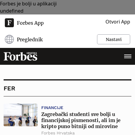
Forbes je bolji u aplikaciji
undefined
Otvori App
Forbes App
Preglednik
Nastavi
FER
FINANCIJE
Zagrebački studenti sve bolji u
financijskoj pismenosti, ali im je
kripto puno bitniji od mirovine
Forbes Hrvatska