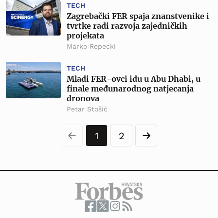
TECH
Zagrebački FER spaja znanstvenike i
tvrtke radi razvoja zajedničkih
projekata
Marko Repecki
TECH
Mladi FER-ovci idu u Abu Dhabi, u
finale međunarodnog natjecanja
dronova
Petar Stošić
1
2