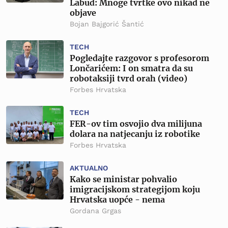
Labud: Mnoge tvrtke ovo nikad ne
objave
Bojan Bajgorić Šantić
TECH
Pogledajte razgovor s profesorom
Lončarićem: I on smatra da su
robotaksiji tvrd orah (video)
Forbes Hrvatska
TECH
FER-ov tim osvojio dva milijuna
dolara na natjecanju iz robotike
Forbes Hrvatska
AKTUALNO
Kako se ministar pohvalio
imigracijskom strategijom koju
Hrvatska uopće - nema
Gordana Grgas