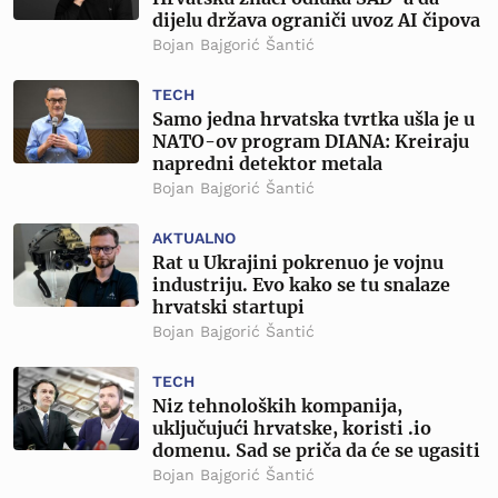
dijelu država ograniči uvoz AI čipova
Bojan Bajgorić Šantić
TECH
Samo jedna hrvatska tvrtka ušla je u
NATO-ov program DIANA: Kreiraju
napredni detektor metala
Bojan Bajgorić Šantić
AKTUALNO
Rat u Ukrajini pokrenuo je vojnu
industriju. Evo kako se tu snalaze
hrvatski startupi
Bojan Bajgorić Šantić
TECH
Niz tehnoloških kompanija,
uključujući hrvatske, koristi .io
domenu. Sad se priča da će se ugasiti
Bojan Bajgorić Šantić