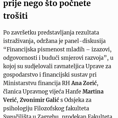
prije nego što počnete
trošiti
Po završetku predstavljanja rezultata
istraživanja, održana je panel-diskusija
“Financijska pismenost mladih – izazovi,
odgovornosti i budući smjerovi razvoja”, u
kojoj su sudjelovali ravnateljica Uprave za
gospodarstvo i financijski sustav pri
Ministarstvu financija RH
Ana Zorić
,
članica Upravnog vijeća Hanfe
Martina
Verić
,
Zvonimir Galić
s Odsjeka za
psihologiju Filozofskog fakulteta
Sveučilišta u Zagrebu, prodekan Fakulteta