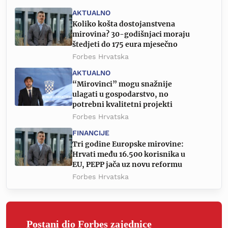
AKTUALNO
Koliko košta dostojanstvena
mirovina? 30-godišnjaci moraju
štedjeti do 175 eura mjesečno
Forbes Hrvatska
AKTUALNO
“Mirovinci” mogu snažnije
ulagati u gospodarstvo, no
potrebni kvalitetni projekti
Forbes Hrvatska
FINANCIJE
Tri godine Europske mirovine:
Hrvati među 16.500 korisnika u
EU, PEPP jača uz novu reformu
Forbes Hrvatska
Postani dio Forbes zajednice