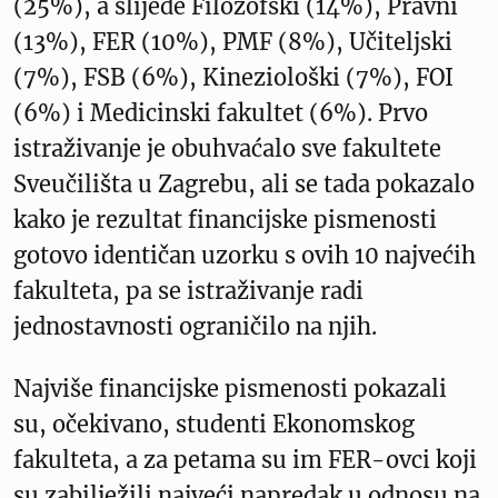
(25%), a slijede Filozofski (14%), Pravni
(13%), FER (10%), PMF (8%), Učiteljski
(7%), FSB (6%), Kineziološki (7%), FOI
(6%) i Medicinski fakultet (6%). Prvo
istraživanje je obuhvaćalo sve fakultete
Sveučilišta u Zagrebu, ali se tada pokazalo
kako je rezultat financijske pismenosti
gotovo identičan uzorku s ovih 10 najvećih
fakulteta, pa se istraživanje radi
jednostavnosti ograničilo na njih.
Najviše financijske pismenosti pokazali
su, očekivano, studenti Ekonomskog
fakulteta, a za petama su im FER-ovci koji
su zabilježili najveći napredak u odnosu na