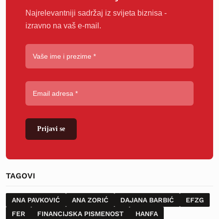
Najrelevantniji sadržaj iz svijeta biznisa -
izravno na vaš e-mail.
Prijavi se
TAGOVI
ANA PAVKOVIĆ
ANA ZORIĆ
DAJANA BARBIĆ
EFZG
FER
FINANCIJSKA PISMENOST
HANFA