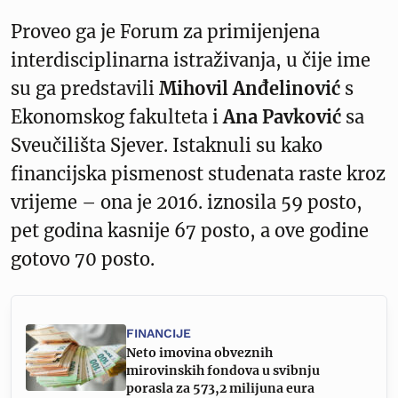
Proveo ga je Forum za primijenjena
interdisciplinarna istraživanja, u čije ime
su ga predstavili
Mihovil Anđelinović
s
Ekonomskog fakulteta i
Ana Pavković
sa
Sveučilišta Sjever. Istaknuli su kako
financijska pismenost studenata raste kroz
vrijeme – ona je 2016. iznosila 59 posto,
pet godina kasnije 67 posto, a ove godine
gotovo 70 posto.
FINANCIJE
Neto imovina obveznih
mirovinskih fondova u svibnju
porasla za 573,2 milijuna eura