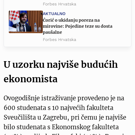
Forbes Hrvatska
AKTUALNO
Ćorić o ukidanju poreza na
mirovine: Pojedine teze su dosta
paušalne
Forbes Hrvatska
U uzorku najviše budućih
ekonomista
Ovogodišnje istraživanje provedeno je na
600 studenata s 10 najvećih fakulteta
Sveučilišta u Zagrebu, pri čemu je najviše
bilo studenata s Ekonomskog fakulteta