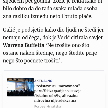
sljedećih pet godina, Zorić je rekla kako bi
bilo dobro da do tada svaka mlada osoba
zna razliku između neto i bruto plaće.
Galić je podsjetio kako dio ljudi ne štedi jer
nemaju od čega, dok je Verić citirala savjet
Warrena Buffetta
‘Ne trošite ono što
ostane nakon štednje, nego štedite prije
nego što počnete trošiti’.
AKTUALNO
Predstavnici “mirovinaca”
poručili iz Opatije: Sustav je
fiskalno održiv, ali razina
mirovina nije adekvatna
Forbes Hrvatska