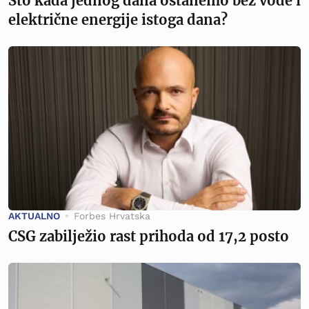
Što kada jednog dana ostanemo bez vode i
električne energije istoga dana?
AKTUALNO
Forbes Hrvatska
CSG zabilježio rast prihoda od 17,2 posto