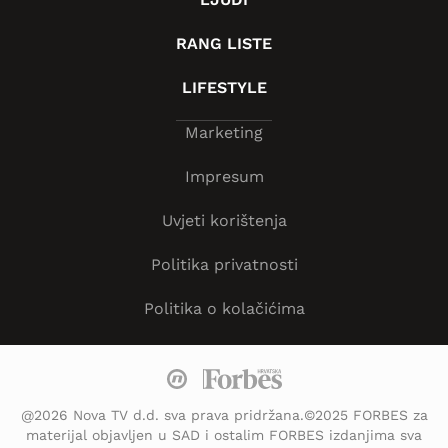
RANG LISTE
LIFESTYLE
Marketing
Impresum
Uvjeti korištenja
Politika privatnosti
Politika o kolačićima
@2026 Nova TV d.d. sva prava pridržana.©2025 FORBES za
materijal objavljen u SAD i ostalim FORBES izdanjima sva