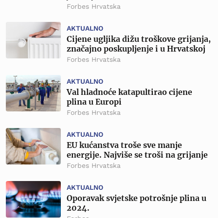
Forbes Hrvatska
AKTUALNO
Cijene ugljika dižu troškove grijanja,
značajno poskupljenje i u Hrvatskoj
Forbes Hrvatska
AKTUALNO
Val hladnoće katapultirao cijene
plina u Europi
Forbes Hrvatska
AKTUALNO
EU kućanstva troše sve manje
energije. Najviše se troši na grijanje
Forbes Hrvatska
AKTUALNO
Oporavak svjetske potrošnje plina u
2024.