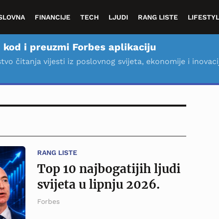
SLOVNA
FINANCIJE
TECH
LJUDI
RANG LISTE
LIFESTY
 kod i preuzmi Forbes aplikaciju
stvo čitanja vijesti iz poslovnog svijeta, ekonomije i inovaci
RANG LISTE
Top 10 najbogatijih ljudi
svijeta u lipnju 2026.
Forbes