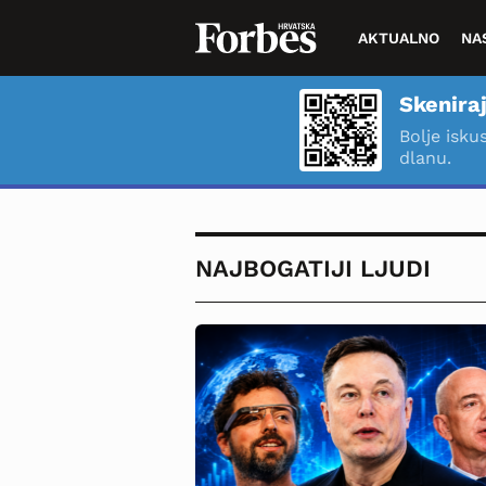
AKTUALNO
NA
Skeniraj
Bolje isku
dlanu.
NAJBOGATIJI LJUDI