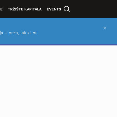
LE
TRŽIŠTE KAPITALA
EVENTS
×
ja – brzo, lako i na