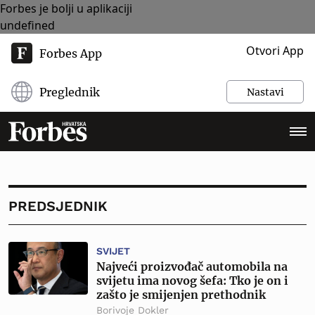
Forbes je bolji u aplikaciji
undefined
Otvori App
Forbes App
Preglednik
Nastavi
PREDSJEDNIK
SVIJET
Najveći proizvođač automobila na
svijetu ima novog šefa: Tko je on i
zašto je smijenjen prethodnik
Borivoje Dokler