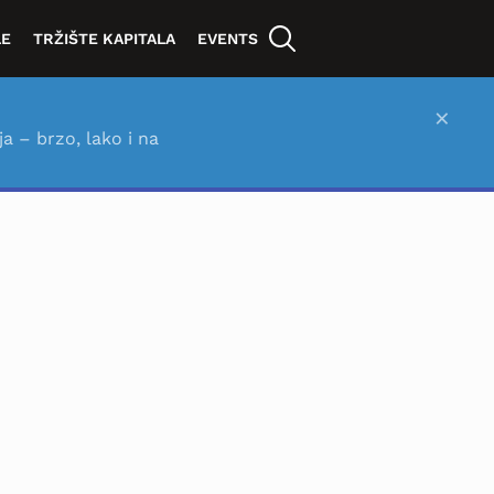
LE
TRŽIŠTE KAPITALA
EVENTS
×
ja – brzo, lako i na