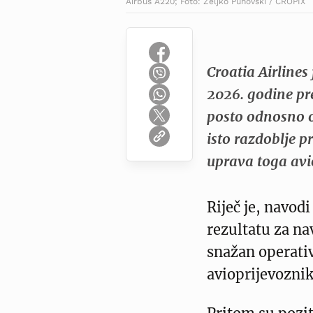
Airbus A220; Foto: Zeljko Puhovski / CROPIX
Croatia Airlines
2026. godine pr
posto odnosno o
isto razdoblje p
uprava toga avi
Riječ je, navod
rezultatu za na
snažan operati
avioprijevoznik