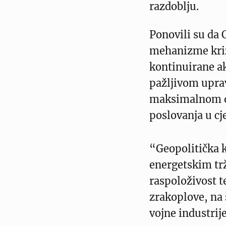
razdoblju.
Ponovili su da 
mehanizme kriz
kontinuirane ak
pažljivom upra
maksimalnom oč
poslovanja u cje
“Geopolitička k
energetskim trž
raspoloživost t
zrakoplove, na 
vojne industrij