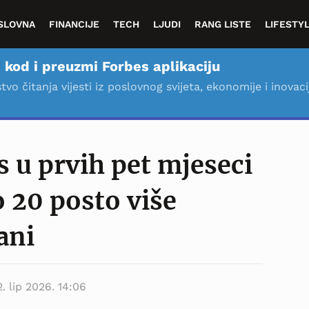
SLOVNA
FINANCIJE
TECH
LJUDI
RANG LISTE
LIFESTY
 kod i preuzmi Forbes aplikaciju
stvo čitanja vijesti iz poslovnog svijeta, ekonomije i inovaci
s u prvih pet mjeseci
 20 posto više
ani
2. lip 2026. 14:06