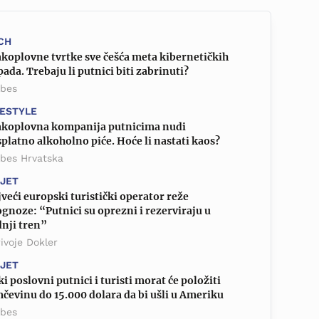
CH
koplovne tvrtke sve češća meta kibernetičkih
ada. Trebaju li putnici biti zabrinuti?
rbes
FESTYLE
akoplovna kompanija putnicima nudi
platno alkoholno piće. Hoće li nastati kaos?
rbes Hrvatska
IJET
veći europski turistički operator reže
gnoze: “Putnici su oprezni i rezerviraju u
nji tren”
ivoje Dokler
IJET
i poslovni putnici i turisti morat će položiti
čevinu do 15.000 dolara da bi ušli u Ameriku
rbes