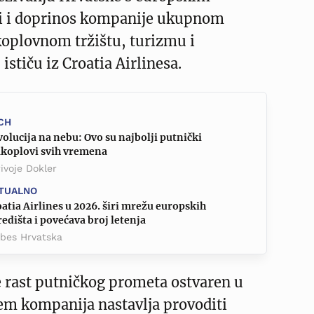
li i doprinos kompanije ukupnom
oplovnom tržištu, turizmu i
ističu iz Croatia Airlinesa.
CH
olucija na nebu: Ovo su najbolji putnički
akoplovi svih vremena
ivoje Dokler
TUALNO
atia Airlines u 2026. širi mrežu europskih
edišta i povećava broj letenja
rbes Hrvatska
e rast putničkog prometa ostvaren u
em kompanija nastavlja provoditi