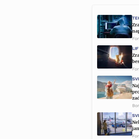
TE
Zra
nap
Fo
LI
Zr
bes
Fo
SV
Naj
pro
zad
Bor
SV
Nek
jam
Fo