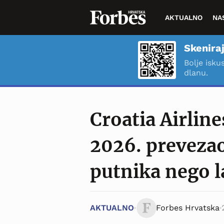
AKTUALNO
NA
Skeniraj
Bolje isku
dlanu.
Croatia Airline
2026. prevezao
putnika nego l
AKTUALNO
Forbes Hrvatska