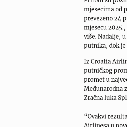
Pritom su pozit
mjesecima od po
prevezeno 24 p
mjesecu 2025., 
više. Nadalje, u
putnika, dok je 
Iz Croatia Airli
putničkog prom
promet u najveć
Međunarodna zr
Zračna luka Spli
“Ovakvi rezulta
Airlinesa u po