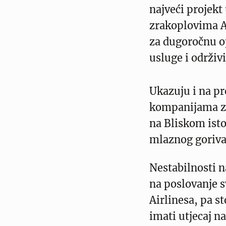
najveći projekt
zrakoplovima A
za dugoročnu op
usluge i održivi
Ukazuju i na p
kompanijama za
na Bliskom isto
mlaznog goriva
Nestabilnosti n
na poslovanje s
Airlinesa, pa s
imati utjecaj n