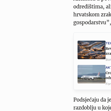
odredištima, a
hrvatskom zrak
gospodarstvu”, 
TE
Rev
zr
Bor
AK
Cro
odr
Fo
Podsjećaju da j
razdoblju u koj