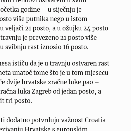
ivni trendovi ostvareni u svim
četka godine – u siječnju je
osto više putnika nego u istom
u veljači 21 posto, a u ožujku 24 posto
 travnju je prevezeno 21 posto više
u svibnju rast iznosio 16 posto.
nesa ističu da je u travnju ostvaren rast
eta unatoč tome što je u tom mjesecu
e dvije hrvatske zračne luke pao –
ačna luka Zagreb od jedan posto, a
t tri posto.
ti dodatno potvrđuju važnost Croatia
vezivanju Hrvatske s europskim