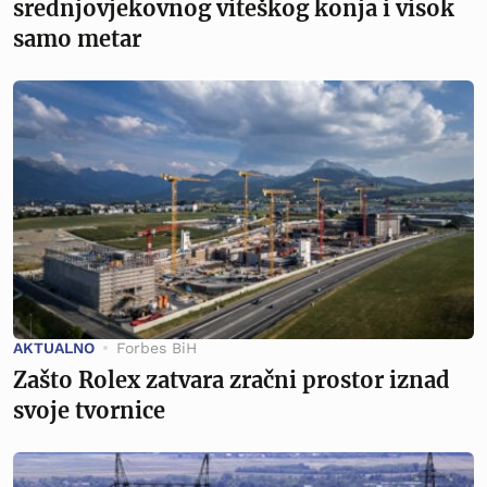
srednjovjekovnog viteškog konja i visok
samo metar
AKTUALNO
Forbes BiH
Zašto Rolex zatvara zračni prostor iznad
svoje tvornice