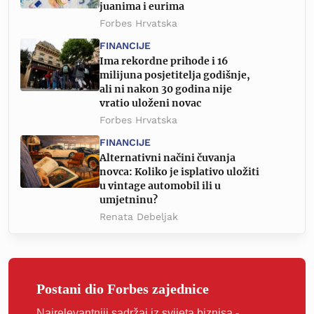
juanima i eurima
Forbes Hrvatska
FINANCIJE
Ima rekordne prihode i 16
milijuna posjetitelja godišnje,
ali ni nakon 30 godina nije
vratio uloženi novac
Forbes Hrvatska
FINANCIJE
Alternativni načini čuvanja
novca: Koliko je isplativo uložiti
u vintage automobil ili u
umjetninu?
Renata Debeljak
Postani dio Forbes zajednice
Najrelevantniji sadržaj iz svijeta biznisa -