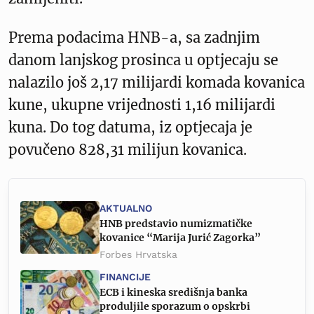
Prema podacima HNB-a, sa zadnjim
danom lanjskog prosinca u optjecaju se
nalazilo još 2,17 milijardi komada kovanica
kune, ukupne vrijednosti 1,16 milijardi
kuna. Do tog datuma, iz optjecaja je
povučeno 828,31 milijun kovanica.
AKTUALNO
HNB predstavio numizmatičke
kovanice “Marija Jurić Zagorka”
Forbes Hrvatska
FINANCIJE
ECB i kineska središnja banka
produljile sporazum o opskrbi