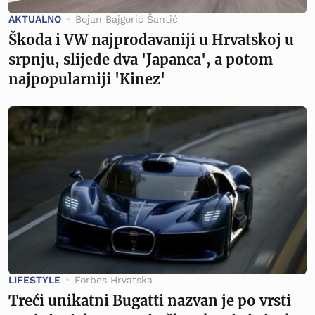
AKTUALNO
Bojan Bajgorić Šantić
Škoda i VW najprodavaniji u Hrvatskoj u
srpnju, slijede dva 'Japanca', a potom
najpopularniji 'Kinez'
LIFESTYLE
Forbes Hrvatska
Treći unikatni Bugatti nazvan je po vrsti