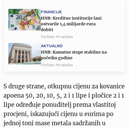
FINANCIJE
HNB: Kreditne institucije lani
ostvarile 1,4 milijarde eura
dobiti
Forbes Hrvatska
AKTUALNO
HNB: Kamatne stope stabilne na
početku godine
Forbes Hrvatska
S druge strane, otkupnu cijenu za kovanice
apoena 50, 20, 10, 5, 2 i 1 lipe i pločice 2 i 1
lipe određuje ponuditelj prema vlastitoj
procjeni, iskazujući cijenu u eurima po
jednoj toni mase metala sadržanih u