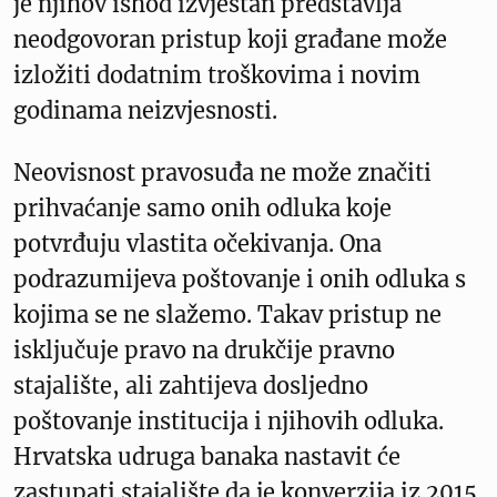
je njihov ishod izvjestan predstavlja
neodgovoran pristup koji građane može
izložiti dodatnim troškovima i novim
godinama neizvjesnosti.
Neovisnost pravosuđa ne može značiti
prihvaćanje samo onih odluka koje
potvrđuju vlastita očekivanja. Ona
podrazumijeva poštovanje i onih odluka s
kojima se ne slažemo. Takav pristup ne
isključuje pravo na drukčije pravno
stajalište, ali zahtijeva dosljedno
poštovanje institucija i njihovih odluka.
Hrvatska udruga banaka nastavit će
zastupati stajalište da je konverzija iz 2015.