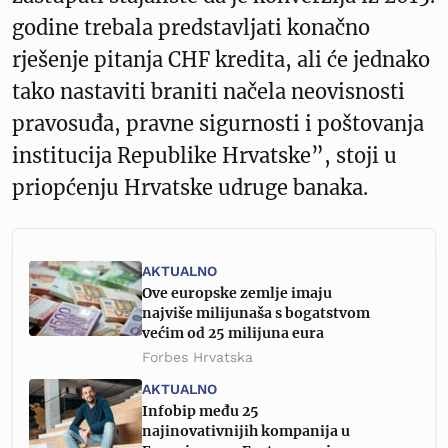
godine trebala predstavljati konačno
rješenje pitanja CHF kredita, ali će jednako
tako nastaviti braniti načela neovisnosti
pravosuđa, pravne sigurnosti i poštovanja
institucija Republike Hrvatske”, stoji u
priopćenju Hrvatske udruge banaka.
AKTUALNO
Ove europske zemlje imaju
najviše milijunaša s bogatstvom
većim od 25 milijuna eura
Forbes Hrvatska
AKTUALNO
Infobip među 25
najinovativnijih kompanija u