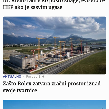
NE Krško radi s 80 posto snage, evo što će
HEP ako je sasvim ugase
AKTUALNO
Forbes BiH
Zašto Rolex zatvara zračni prostor iznad
svoje tvornice