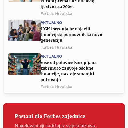
Europi prema Fortuneovoj
ljestvici za 2026.
Forbes Hrvatska
AKTUALNO
HGK i srednja.hr objavili
financijski pojmovnik za novu
generaciju
Forbes Hrvatska
AKTUALNO
Više od polovice Europljana
zabrinuto za svoje osobne
financije, nastoje smanjiti
potrošnju
Forbes Hrvatska
Postani dio Forbes zajednice
Najrelevantniji sadržaj iz svijeta biznisa -