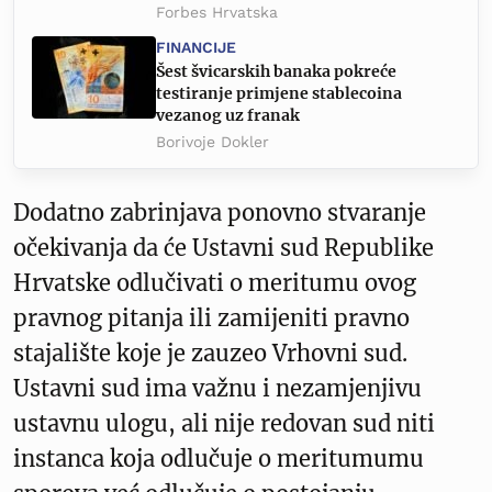
Forbes Hrvatska
FINANCIJE
Šest švicarskih banaka pokreće
testiranje primjene stablecoina
vezanog uz franak
Borivoje Dokler
Dodatno zabrinjava ponovno stvaranje
očekivanja da će Ustavni sud Republike
Hrvatske odlučivati o meritumu ovog
pravnog pitanja ili zamijeniti pravno
stajalište koje je zauzeo Vrhovni sud.
Ustavni sud ima važnu i nezamjenjivu
ustavnu ulogu, ali nije redovan sud niti
instanca koja odlučuje o meritumumu