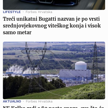
LIFESTYLE
Forbes Hrvatska
Treći unikatni Bugatti nazvan je po vrsti
srednjovjekovnog viteškog konja i visok
samo metar
AKTUALNO
Forbes Hrvatska