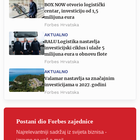
BOX NOW otvorio logistički
centar, investiciju od 1,5
milijuna eura
Forbes Hrvatska
AKTUALNO
RALU Logistika nastavlja
investicijski ciklus i ulaže 5
milijuna eura u obnovu flote
Forbes Hrvatska
AKTUALNO
Valamar nastavlja sa značajnim
investicijama u 2027. godini
Forbes Hrvatska
Postani dio Forbes zajednice
Najrelevantniji sadržaj iz svijeta biznisa -