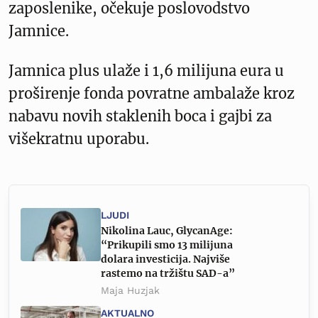
zaposlenike, očekuje poslovodstvo
Jamnice.
Jamnica plus ulaže i 1,6 milijuna eura u
proširenje fonda povratne ambalaže kroz
nabavu novih staklenih boca i gajbi za
višekratnu uporabu.
LJUDI
Nikolina Lauc, GlycanAge:
“Prikupili smo 13 milijuna
dolara investicija. Najviše
rastemo na tržištu SAD-a”
Maja Huzjak
AKTUALNO