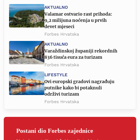
AKTUALNO
Valamar ostvario rast prihoda:
9,2 milijuna noćenja u prvih
devet mjeseci
Forbes Hrvatska
AKTUALNO
Varaždinskoj županiji rekordnih
836 tisuća eura za turizam
Forbes Hrvatska
LIFESTYLE
Ovi europski gradovi nagrađuju
putnike kako bi potaknuli
održivi turizam
Forbes Hrvatska
Postani dio Forbes zajednice