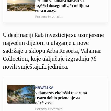
Prihodi Valamara narasli su
10,6% i dosegnuli 461 milijuna
eura u 2025.
Forbes Hrvatska
U destinaciji Rab investicije su usmjerene
najvećim dijelom u ulaganje u nove
sadržaje u sklopu Arba Resorta, Valamar
Collection, koje uključuje izgradnju 76
novih smještajnih jedinica.
HRVATSKA
Valamarov ekološki resort na
Hvaru dobio priznanje za
održivost
Forbes Hrvatska