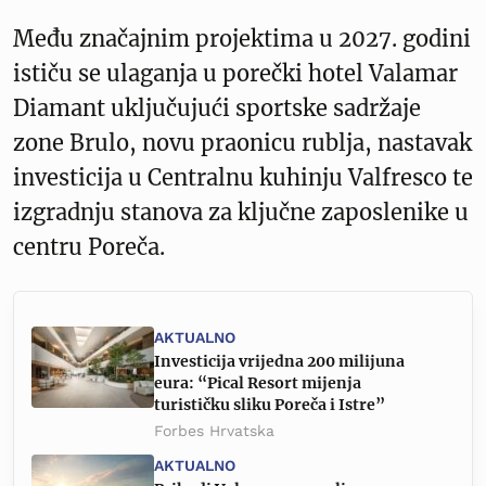
Među značajnim projektima u 2027. godini
ističu se ulaganja u porečki hotel Valamar
Diamant uključujući sportske sadržaje
zone Brulo, novu praonicu rublja, nastavak
investicija u Centralnu kuhinju Valfresco te
izgradnju stanova za ključne zaposlenike u
centru Poreča.
AKTUALNO
Investicija vrijedna 200 milijuna
eura: “Pical Resort mijenja
turističku sliku Poreča i Istre”
Forbes Hrvatska
AKTUALNO