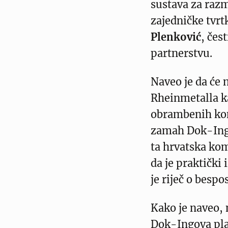
sustava za razm
zajedničke tvrt
Plenković
, čes
partnerstvu.
Naveo je da će
Rheinmetalla ka
obrambenih kom
zamah Dok-Ingu.
ta hrvatska ko
da je praktički 
je riječ o besp
Kako je naveo,
Dok-Ingova pla