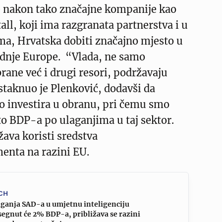
će nakon tako značajne kompanije kao
all, koji ima razgranata partnerstva i u
a, Hrvatska dobiti značajno mjesto u
ednje Europe. “Vlada, ne samo
rane već i drugi resori, podržavaju
istaknuo je Plenković, dodavši da
o investira u obranu, pri čemu smo
to BDP-a po ulaganjima u taj sektor.
žava koristi sredstva
menta na razini EU.
CH
aganja SAD-a u umjetnu inteligenciju
egnut će 2% BDP-a, približava se razini