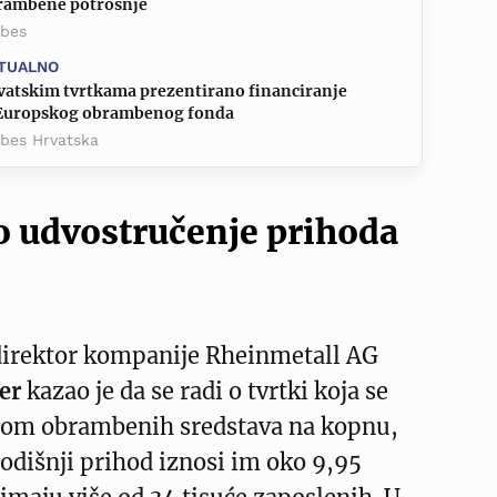
rambene potrošnje
rbes
TUALNO
vatskim tvrtkama prezentirano financiranje
 Europskog obrambenog fonda
rbes Hrvatska
o udvostručenje prihoda
 direktor kompanije Rheinmetall AG
ger
kazao je da se radi o tvrtki koja se
jom obrambenih sredstava na kopnu,
odišnji prihod iznosi im oko 9,95