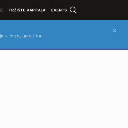
LE
TRŽIŠTE KAPITALA
EVENTS
×
ja – brzo, lako i na