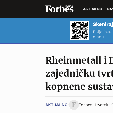
AKTUALNO
NA
Skeniraj
Bolje isku
dlanu.
Rheinmetall i 
zajedničku tvr
kopnene susta
AKTUALNO
Forbes Hrvatska