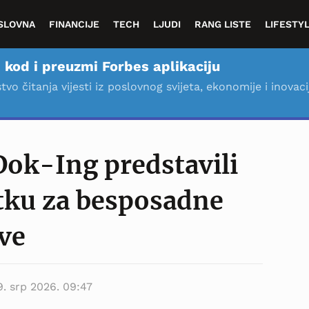
SLOVNA
FINANCIJE
TECH
LJUDI
RANG LISTE
LIFESTY
 kod i preuzmi Forbes aplikaciju
stvo čitanja vijesti iz poslovnog svijeta, ekonomije i inovaci
Dok-Ing predstavili
tku za besposadne
ve
9. srp 2026. 09:47