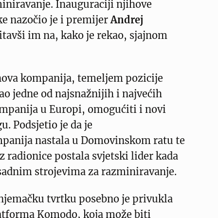
iniravanje. Inauguraciji njihove
ke nazočio je i premijer
Andrej
titavši im na, kako je rekao, sjajnom
 nova kompanija, temeljem pozicije
o jedne od najsnažnijih i najvećih
panija u Europi, omogućiti i novi
 Podsjetio je da je
mpanija nastala u Domovinskom ratu te
iz radionice postala svjetski lider kada
osadnim strojevima za razminiravanje.
 njemačku tvrtku posebno je privukla
tforma Komodo, koja može biti