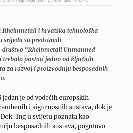
l AG Armin Papperger; Foto: Damjan Tadic / CROPIX
 Rheinmetall i hrvatska tehnološka
 srijedu su predstavili
ko društvo “Rheinmetall Unmanned
bi trebalo postati jedno od ključnih
šta za razvoj i proizvodnju besposadnih
a.
 jedan je od vodećih europskih
rambenih i sigurnosnih sustava, dok je
 Dok-Ing u svijetu poznata kao
ručju besposadnih sustava, pogotovo