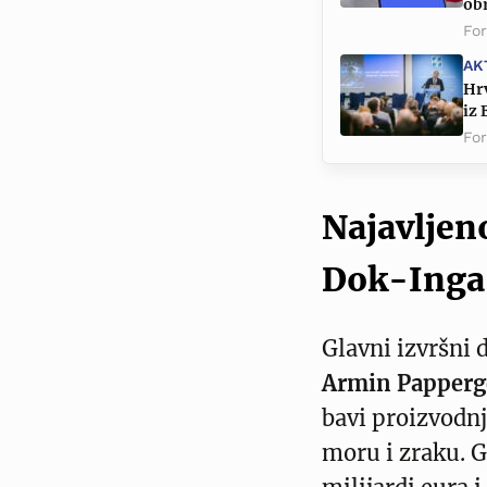
ob
Fo
AK
Hr
iz
Fo
Najavljen
Dok-Inga
Glavni izvršni
Armin Papper
bavi proizvodn
moru i zraku. G