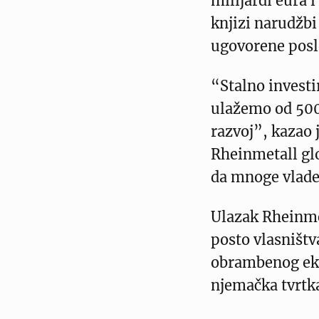
milijardi eura i
knjizi narudžbi
ugovorene posl
“Stalno invest
ulažemo od 500 
razvoj”, kazao 
Rheinmetall glo
da mnoge vlade 
Ulazak Rheinme
posto vlasništv
obrambenog eko
njemačka tvrtka