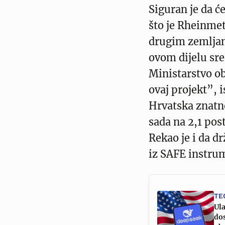
Siguran je da 
što je Rheinmet
drugim zemljam
ovom dijelu sr
Ministarstvo ob
ovaj projekt”, 
Hrvatska znatn
sada na 2,1 pos
Rekao je i da dr
iz SAFE instru
TE
Ul
dos