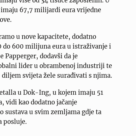
 imaju više od 34 tisuće zaposlenih. U
 imaju 67,7 milijardi eura vrijedne
ove.
iramo u nove kapacitete, dodatno
do 600 milijuna eura u istraživanje i
je Papperger, dodavši da je
balni lider u obrambenoj industriji te
diljem svijeta žele surađivati s njima.
talla u Dok-Ing, u kojem imaju 51
a, vidi kao dodatno jačanje
 sustava u svim zemljama gdje ta
 posluje.