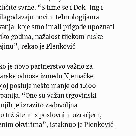
ličite svrhe. “S time se i Dok-Ing i
ilagođavaju novim tehnologijama
anja, koje smo imali prigode upoznati
iko godina, nažalost tijekom ruske
ajinu”, rekao je Plenković.
ako je novo partnerstvo važno za
arske odnose između Njemačke
ojoj posluje nešto manje od 1.400
anija. “One su važan trgovinski
njih je izrazito zadovoljna
o tržištem, s poslovnim ozračjem,
znim okvirima”, istaknuo je Plenković.