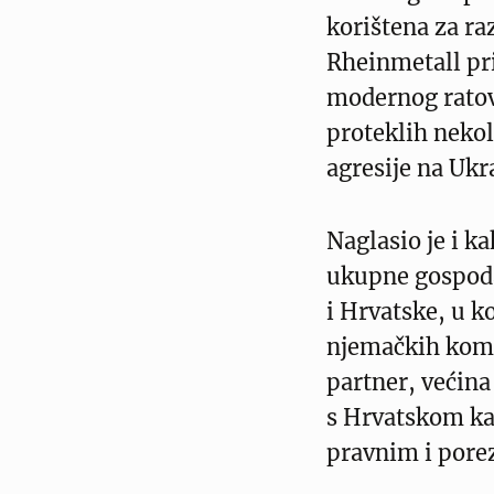
korištena za raz
Rheinmetall pr
modernog ratov
proteklih nekol
agresije na Ukr
Naglasio je i k
ukupne gospod
i Hrvatske, u k
njemačkih komp
partner, većina 
s Hrvatskom ka
pravnim i pore