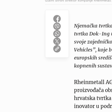
Glavni izvršni direktor kompanije Rheinmetal
Njemačka tvrtka
tvrtka Dok-Ing u
svoje zajednič
Vehicles”, koje 
europskih sredi
kopnenih sustav
Rheinmetall AG
proizvođača ob
hrvatska tvrtka
inovator u pod