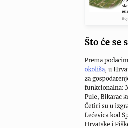
U p
sla
eu
Boj
Što će se 
Prema podacima
okoliša
, u Hrva
za gospodarenje
funkcionalna: M
Pule, Bikarac k
Četiri su u izg
Lećevica kod Sp
Hrvatske i Pišk