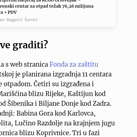
ripremi natječaj za RCGO Orlovnjak –
vonski centar za otpad težak 76,26 milijuna
ra + PDV
an Bajgorić Šantić
sve graditi?
 s web stranica
Fonda za zaštitu
tskoj je planirana izgradnja 11 centara
 otpadom. Četiri su izgrađena i
arišćina blizu Rijeke, Kaštijun kod
od Šibenika i Biljane Donje kod Zadra.
radnji: Babina Gora kod Karlovca,
lita, Lučino Razdolje na krajnjem jugu
ornica blizu Koprivnice. Tri u fazi