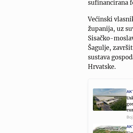
sufinancirana 
Većinski vlasn
županija, uz su
Sisačko-moslav
Šagulje, završi
sustava gospod
Hrvatske.
AK
Usk
go
eu
Boj
AK