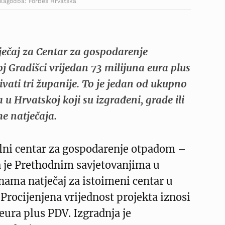
rilagodba: Forbes Hrvatska
ječaj za Centar za gospodarenje
 Gradišci vrijedan 73 milijuna eura plus
ivati tri županije. To je jedan od ukupno
a u Hrvatskoj koji su izgrađeni, grade ili
me natječaja.
lni centar za gospodarenje otpadom –
a je Prethodnim savjetovanjima u
ama natječaj za istoimeni centar u
 Procijenjena vrijednost projekta iznosi
eura plus PDV. Izgradnja je