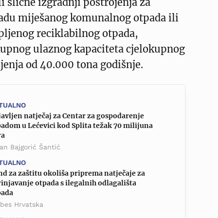
li slične izgradnji postrojenja za
du miješanog komunalnog otpada ili
pljenog reciklabilnog otpada,
pnog ulaznog kapaciteta cjelokupnog
jenja od 40.000 tona godišnje.
TUALNO
avljen natječaj za Centar za gospodarenje
adom u Lećevici kod Splita težak 70 milijuna
ra
an Bajgorić Šantić
TUALNO
d za zaštitu okoliša priprema natječaje za
injavanje otpada s ilegalnih odlagališta
pada
rbes Hrvatska