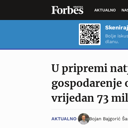
AKTUALNO
NA
Skeniraj
Bolje isku
dlanu.
U pripremi nat
gospodarenje 
vrijedan 73 mi
AKTUALNO
Bojan Bajgorić Ša