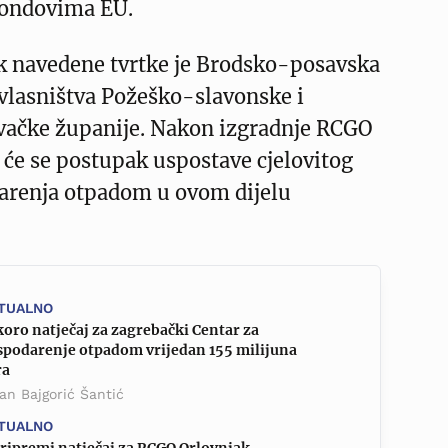
fondovima EU.
ik navedene tvrtke je Brodsko-posavska
vlasništva Požeško-slavonske i
ačke županije. Nakon izgradnje RCGO
t će se postupak uspostave cjelovitog
arenja otpadom u ovom dijelu
TUALNO
oro natječaj za zagrebački Centar za
spodarenje otpadom vrijedan 155 milijuna
ra
an Bajgorić Šantić
TUALNO