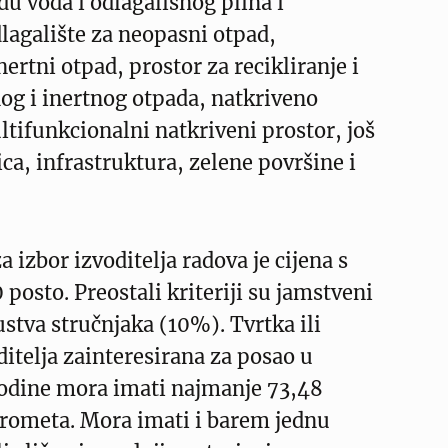
du voda i odlagališnog plina i
dlagalište za neopasni otpad,
nertni otpad, prostor za recikliranje i
og i inertnog otpada, natkriveno
ultifunkcionalni natkriveni prostor, još
ica, infrastruktura, zelene površine i
za izbor izvoditelja radova je cijena s
 posto. Preostali kriteriji su jamstveni
ustva stručnjaka (10%). Tvrtka ili
itelja zainteresirana za posao u
godine mora imati najmanje 73,48
prometa. Mora imati i barem jednu