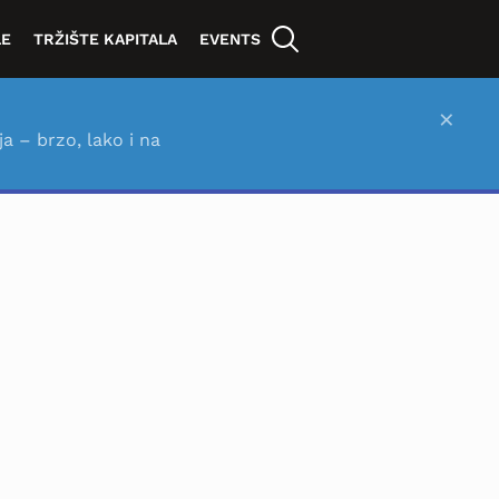
LE
TRŽIŠTE KAPITALA
EVENTS
×
ja – brzo, lako i na