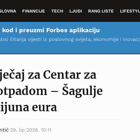
SLOVNA
FINANCIJE
TECH
LJUDI
RANG LISTE
LIFESTY
 kod i preuzmi Forbes aplikaciju
stvo čitanja vijesti iz poslovnog svijeta, ekonomije i inovaci
ječaj za Centar za
otpadom – Šagulje
lijuna eura
ntić
29. lip 2026. 10:11