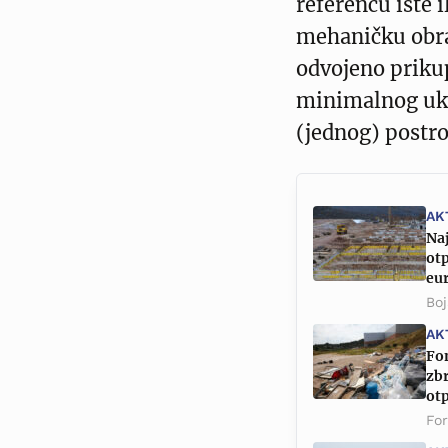
referencu iste i
mehaničku obra
odvojeno priku
minimalnog uku
(jednog) postro
AK
Naj
otp
eu
Boj
AK
Fon
zbr
ot
Fo