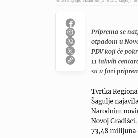
RCGO Šagulje; Vizualizacija: RCGO Šagulje, p
Priprema se nat
otpadom u Novoj
PDV koji će pokr
11 takvih centar
su u fazi pripre
Tvrtka Regiona
Šagulje najavil
Narodnim novin
Novoj Gradišci.
73,48 milijuna 