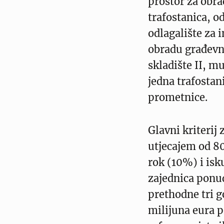
prostor za obra
trafostanica, o
odlagalište za i
obradu građevn
skladište II, m
jedna trafostan
prometnice.
Glavni kriterij 
utjecajem od 80
rok (10%) i isk
zajednica ponud
prethodne tri 
milijuna eura 