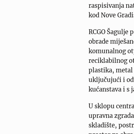
raspisivanja nat
kod Nove Gradi
RCGO Šagulje pr
obrade miješan
komunalnog otp
reciklabilnog o
plastika, metal
uključujući i o
kućanstava i s 
U sklopu centra
upravna zgrada,
skladište, postr