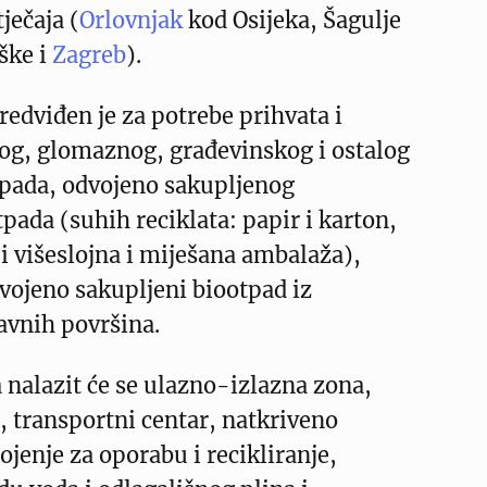
ječaja (
Orlovnjak
kod Osijeka, Šagulje
ške i
Zagreb
).
edviđen je za potrebe prihvata i
og, glomaznog, građevinskog i ostalog
ada, odvojeno sakupljenog
tpada (suhih reciklata: papir i karton,
 i višeslojna i miješana ambalaža),
dvojeno sakupljeni biootpad iz
javnih površina.
 nalazit će se ulazno-izlazna zona,
 transportni centar, natkriveno
ojenje za oporabu i recikliranje,