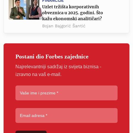
FINANCIJE
Uzlet tržišta korporativnih
obveznica u 2025. godini. Što
kažu ekonomski analitičari?
Bojan Bajgorić Šantić
Postani dio Forbes zajednice
Najrelevantniji sadržaj iz svijeta biznisa -
izravno na vaš e-mail.