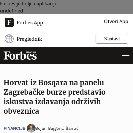
Forbes je bolji u aplikaciji
undefined
Otvori App
Forbes App
Preglednik
Nastavi
Horvat iz Bosqara na panelu
Zagrebačke burze predstavio
iskustva izdavanja održivih
obveznica
FINANCIJE
Bojan Bajgorić Šantić