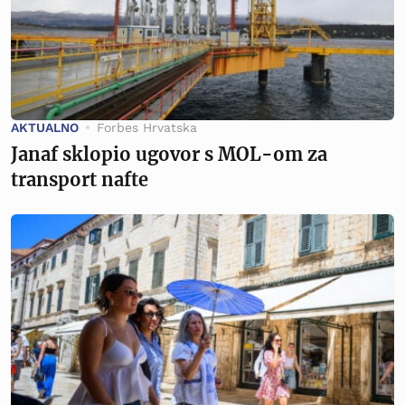
AKTUALNO
Forbes Hrvatska
Janaf sklopio ugovor s MOL-om za
transport nafte