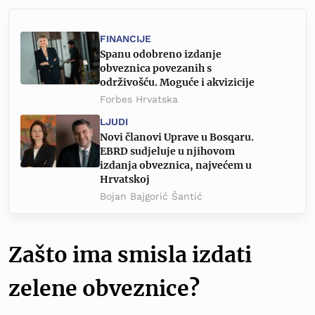
FINANCIJE
Spanu odobreno izdanje
obveznica povezanih s
održivošću. Moguće i akvizicije
Forbes Hrvatska
LJUDI
Novi članovi Uprave u Bosqaru.
EBRD sudjeluje u njihovom
izdanja obveznica, najvećem u
Hrvatskoj
Bojan Bajgorić Šantić
Zašto ima smisla izdati
zelene obveznice?