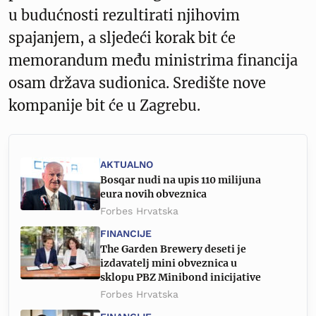
u budućnosti rezultirati njihovim
spajanjem, a sljedeći korak bit će
memorandum među ministrima financija
osam država sudionica. Središte nove
kompanije bit će u Zagrebu.
AKTUALNO
Bosqar nudi na upis 110 milijuna
eura novih obveznica
Forbes Hrvatska
FINANCIJE
The Garden Brewery deseti je
izdavatelj mini obveznica u
sklopu PBZ Minibond inicijative
Forbes Hrvatska