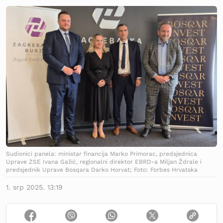
Sudionici panela: ministar financija Marko Primorac, predsjednica
Uprave ZSE Ivana Gažić, regionalni direktor EBRD-a Miljan Ždrale i
predsjednik Uprave Bosqara Darko Horvat; Foto: Forbes Hrvatska
1. srp 2025. 13:19