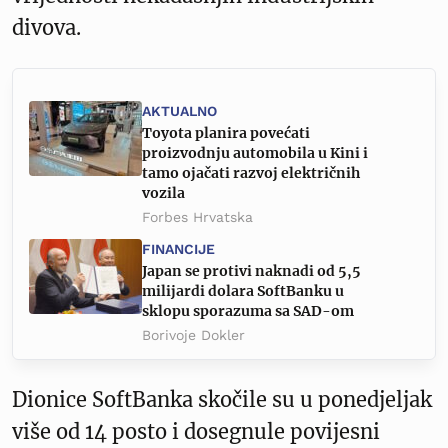
divova.
AKTUALNO
Toyota planira povećati
proizvodnju automobila u Kini i
tamo ojačati razvoj električnih
vozila
Forbes Hrvatska
FINANCIJE
Japan se protivi naknadi od 5,5
milijardi dolara SoftBanku u
sklopu sporazuma sa SAD-om
Borivoje Dokler
Dionice SoftBanka skočile su u ponedjeljak
više od 14 posto i dosegnule povijesni