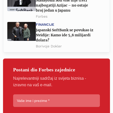
Masayoshi Son više nije treći
najbogatiji Azijac – no ostaje
broj jedan u Japanu
Forbes
FINANCIJE
Japanski SoftBank se povukao iz
Nvidije: Kamo ide 5,8 milijardi
dolara?
Borivoje Dokler
Postani dio Forbes zajednice
Najrelevantniji sadržaj iz svijeta biznisa -
izravno na vaš e-mail.