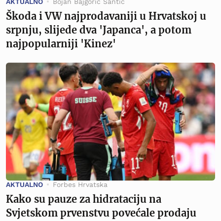
AKTUALNO
Bojan Bajgorić Šantić
Škoda i VW najprodavaniji u Hrvatskoj u
srpnju, slijede dva 'Japanca', a potom
najpopularniji 'Kinez'
AKTUALNO
Forbes Hrvatska
Kako su pauze za hidrataciju na
Svjetskom prvenstvu povećale prodaju