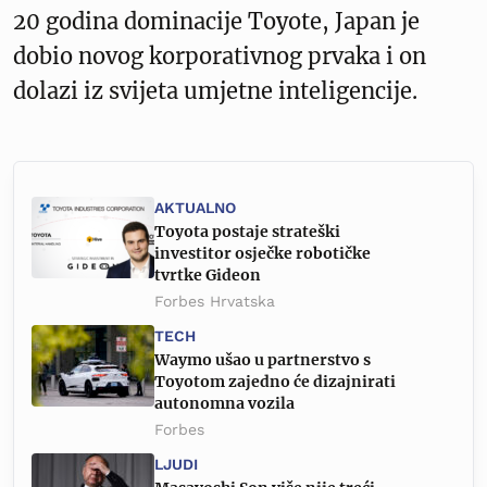
20 godina dominacije Toyote, Japan je
dobio novog korporativnog prvaka i on
dolazi iz svijeta umjetne inteligencije.
AKTUALNO
Toyota postaje strateški
investitor osječke robotičke
tvrtke Gideon
Forbes Hrvatska
TECH
Waymo ušao u partnerstvo s
Toyotom zajedno će dizajnirati
autonomna vozila
Forbes
LJUDI