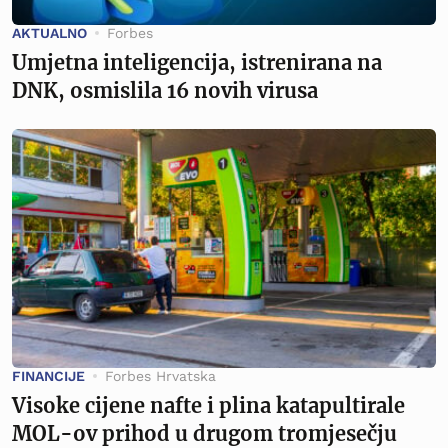
AKTUALNO
Forbes
Umjetna inteligencija, istrenirana na
DNK, osmislila 16 novih virusa
FINANCIJE
Forbes Hrvatska
Visoke cijene nafte i plina katapultirale
MOL-ov prihod u drugom tromjesečju