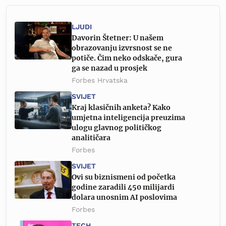
LJUDI
Davorin Štetner: U našem
obrazovanju izvrsnost se ne
potiče. Čim neko odskače, gura
ga se nazad u prosjek
Forbes Hrvatska
SVIJET
Kraj klasičnih anketa? Kako
umjetna inteligencija preuzima
ulogu glavnog političkog
analitičara
Forbes
SVIJET
Ovi su biznismeni od početka
godine zaradili 450 milijardi
dolara unosnim AI poslovima
Forbes
TECH