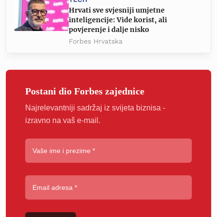
Hrvati sve svjesniji umjetne
inteligencije: Vide korist, ali
povjerenje i dalje nisko
Forbes Hrvatska
Postani dio Forbes zajednice
Najrelevantniji sadržaj iz svijeta biznisa -
izravno na vaš e-mail.