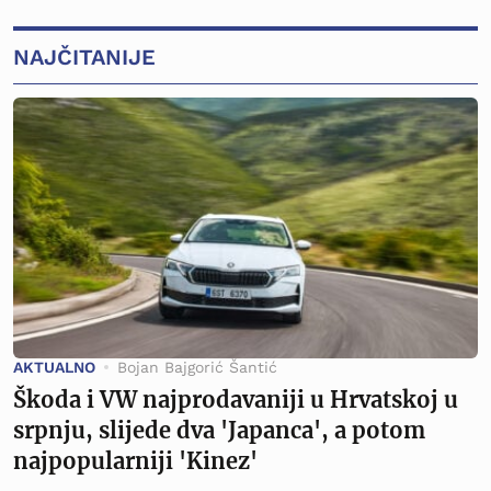
NAJČITANIJE
AKTUALNO
Bojan Bajgorić Šantić
Škoda i VW najprodavaniji u Hrvatskoj u
srpnju, slijede dva 'Japanca', a potom
najpopularniji 'Kinez'