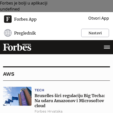
Forbes je bolji u aplikaciji
undefined
Otvori App
Forbes App
Preglednik
Nastavi
AWS
TECH
Bruxelles širi regulaciju Big Techa:
Na udaru Amazonov i Microsoftov
cloud
Forbes Hrvatska