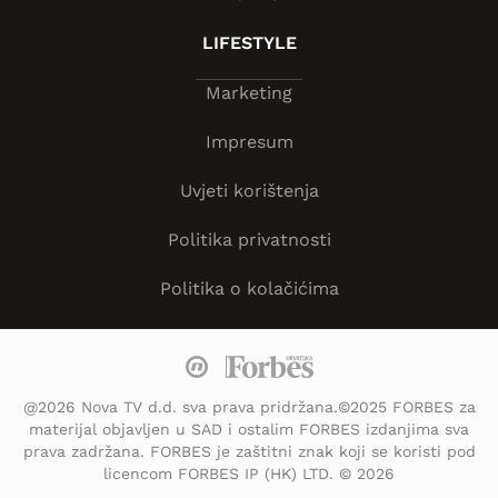
LIFESTYLE
Marketing
Impresum
Uvjeti korištenja
Politika privatnosti
Politika o kolačićima
@2026 Nova TV d.d. sva prava pridržana.©2025 FORBES za
materijal objavljen u SAD i ostalim FORBES izdanjima sva
prava zadržana. FORBES je zaštitni znak koji se koristi pod
licencom FORBES IP (HK) LTD. © 2026