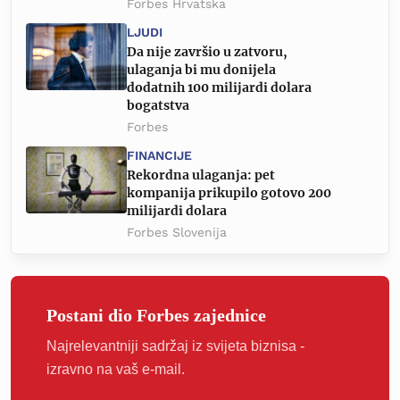
Forbes Hrvatska
LJUDI
Da nije završio u zatvoru,
ulaganja bi mu donijela
dodatnih 100 milijardi dolara
bogatstva
Forbes
FINANCIJE
Rekordna ulaganja: pet
kompanija prikupilo gotovo 200
milijardi dolara
Forbes Slovenija
Postani dio Forbes zajednice
Najrelevantniji sadržaj iz svijeta biznisa -
izravno na vaš e-mail.