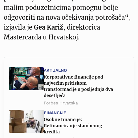
malim poduzetnicima pomognu bolje
odgovoriti na nova očekivanja potrošača“,
izjavila je
Gea Kariž
, direktorica
Mastercarda u Hrvatskoj.
AKTUALNO
Korporativne financije pod
najvećim pritiskom
transformacije u posljednja dva
desetljeća
Forbes Hrvatska
FINANCIJE
Osobne financije:
Refinanciranje stambenog
kredita