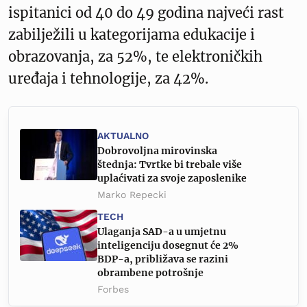
ispitanici od 40 do 49 godina najveći rast
zabilježili u kategorijama edukacije i
obrazovanja, za 52%, te elektroničkih
uređaja i tehnologije, za 42%.
AKTUALNO
Dobrovoljna mirovinska
štednja: Tvrtke bi trebale više
uplaćivati za svoje zaposlenike
Marko Repecki
TECH
Ulaganja SAD-a u umjetnu
inteligenciju dosegnut će 2%
BDP-a, približava se razini
obrambene potrošnje
Forbes