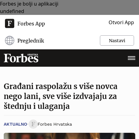
Forbes je bolji u aplikaciji
undefined
Otvori App
Forbes App
Preglednik
Nastavi
Građani raspolažu s više novca
nego lani, sve više izdvajaju za
štednju i ulaganja
AKTUALNO
Forbes Hrvatska