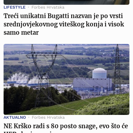
LIFESTYLE
Forbes Hrvatska
Treći unikatni Bugatti nazvan je po vrsti
srednjovjekovnog viteškog konja i visok
samo metar
AKTUALNO
Forbes Hrvatska
NE Krško radi s 80 posto snage, evo što će