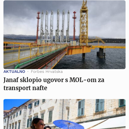
AKTUALNO
Forbes Hrvatska
Janaf sklopio ugovor s MOL-om za
transport nafte