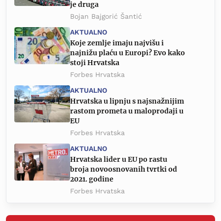
je druga
Bojan Bajgorić Šantić
AKTUALNO
Koje zemlje imaju najvišu i
najnižu plaću u Europi? Evo kako
stoji Hrvatska
Forbes Hrvatska
AKTUALNO
Hrvatska u lipnju s najsnažnijim
rastom prometa u maloprodaji u
EU
Forbes Hrvatska
AKTUALNO
Hrvatska lider u EU po rastu
broja novoosnovanih tvrtki od
2021. godine
Forbes Hrvatska