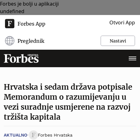
Forbes je bolji u aplikaciji
undefined
Otvori App
Forbes App
Preglednik
Nastavi
Hrvatska i sedam država potpisale
Memorandum o razumijevanju u
vezi suradnje usmjerene na razvoj
tržišta kapitala
AKTUALNO
Forbes Hrvatska