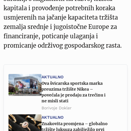
kapitala i provođenje potrebnih koraka
usmjerenih na jačanje kapaciteta tržišta
zemalja srednje i jugoistočne Europe za
financiranje, poticanje ulaganja i
promicanje održivog gospodarskog rasta.
AKTUALNO
Ova švicarska sportska marka
preuzima tržište Nikea –
povećala je prodaju za trećinu i
ne misli stati
Borivoje Dokler
AKTUALNO
Znakovita promjena – globalno
tržište luksuza zabilježilo prvi