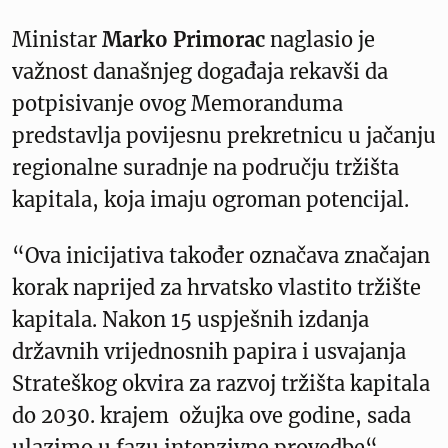
Ministar
Marko Primorac
naglasio je
važnost današnjeg događaja rekavši da
potpisivanje ovog Memoranduma
predstavlja povijesnu prekretnicu u jačanju
regionalne suradnje na području tržišta
kapitala, koja imaju ogroman potencijal.
“Ova inicijativa također označava značajan
korak naprijed za hrvatsko vlastito tržište
kapitala. Nakon 15 uspješnih izdanja
državnih vrijednosnih papira i usvajanja
Strateškog okvira za razvoj tržišta kapitala
do 2030. krajem ožujka ove godine, sada
ulazimo u fazu intenzivne provedbe“,