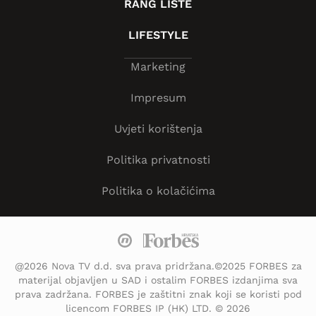
RANG LISTE
LIFESTYLE
Marketing
Impresum
Uvjeti korištenja
Politika privatnosti
Politika o kolačićima
@2026 Nova TV d.d. sva prava pridržana.©2025 FORBES za
materijal objavljen u SAD i ostalim FORBES izdanjima sva
prava zadržana. FORBES je zaštitni znak koji se koristi pod
licencom FORBES IP (HK) LTD. © 2026