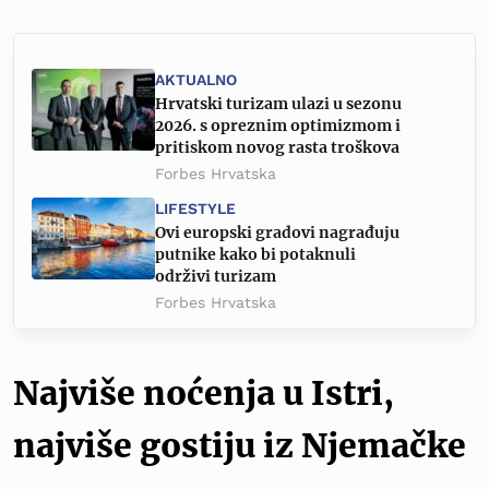
AKTUALNO
Hrvatski turizam ulazi u sezonu
2026. s opreznim optimizmom i
pritiskom novog rasta troškova
Forbes Hrvatska
LIFESTYLE
Ovi europski gradovi nagrađuju
putnike kako bi potaknuli
održivi turizam
Forbes Hrvatska
Najviše noćenja u Istri,
najviše gostiju iz Njemačke