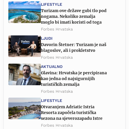
LIFESTYLE
Turizam ove države gubi tlo pod
nogama. Nekoliko zemalja
moglo bi imati koristi od toga
Forbes Hrvatska
LJUDI
Davorin Štetner: Turizam je naš
blagoslov, ali i prokletstvo
Forbes Hrvatska
AKTUALNO
Glavina: Hrvatska je percipirana
kao jedna od najsigurnijih
turističkih zemalja
Forbes Hrvatska
LIFESTYLE
Otvaranjem Adriatic Istria
Resorta započela turistička
sezona na sjeverozapadu Istre
Forbes Hrvatska