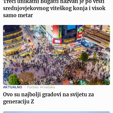
Treći unikatni Bugatti nazvan je po vrsti
srednjovjekovnog viteškog konja i visok
samo metar
AKTUALNO
Forbes Hrvatska
Ovo su najbolji gradovi na svijetu za
generaciju Z