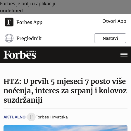
Forbes je bolji u aplikaciji
undefined
Otvori App
Forbes App
Preglednik
Nastavi
HTZ: U prvih 5 mjeseci 7 posto više
noćenja, interes za srpanj i kolovoz
suzdržaniji
AKTUALNO
Forbes Hrvatska