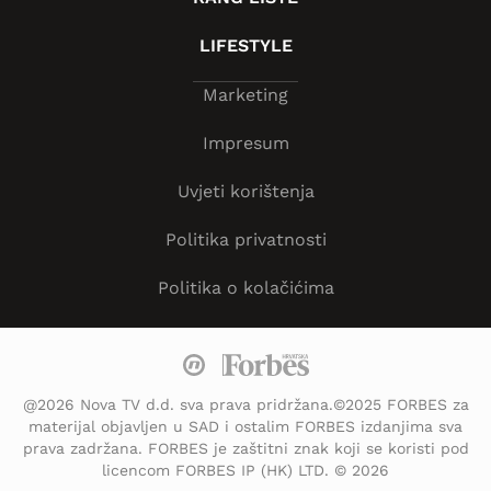
LIFESTYLE
Marketing
Impresum
Uvjeti korištenja
Politika privatnosti
Politika o kolačićima
@2026 Nova TV d.d. sva prava pridržana.©2025 FORBES za
materijal objavljen u SAD i ostalim FORBES izdanjima sva
prava zadržana. FORBES je zaštitni znak koji se koristi pod
licencom FORBES IP (HK) LTD. © 2026