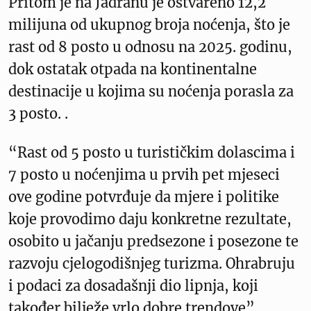
Pritom je na Jadranu je ostvareno 12,2
milijuna od ukupnog broja noćenja, što je
rast od 8 posto u odnosu na 2025. godinu,
dok ostatak otpada na kontinentalne
destinacije u kojima su noćenja porasla za
3 posto. .
“Rast od 5 posto u turističkim dolascima i
7 posto u noćenjima u prvih pet mjeseci
ove godine potvrđuje da mjere i politike
koje provodimo daju konkretne rezultate,
osobito u jačanju predsezone i posezone te
razvoju cjelogodišnjeg turizma. Ohrabruju
i podaci za dosadašnji dio lipnja, koji
također bilježe vrlo dobre trendove”,