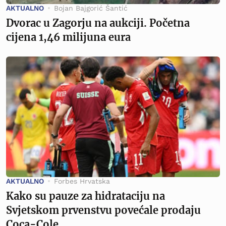
AKTUALNO
Bojan Bajgorić Šantić
Dvorac u Zagorju na aukciji. Početna
cijena 1,46 milijuna eura
AKTUALNO
Forbes Hrvatska
Kako su pauze za hidrataciju na
Svjetskom prvenstvu povećale prodaju
Coca-Cole