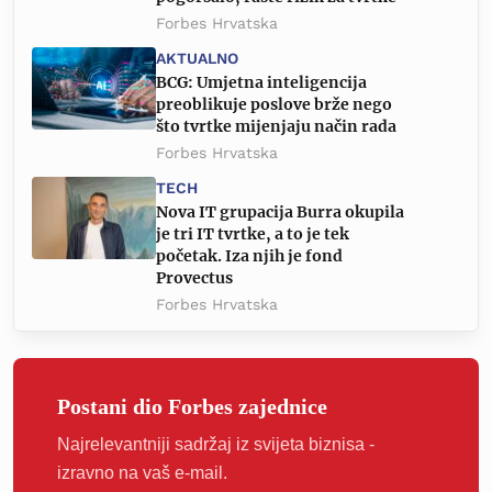
Forbes Hrvatska
AKTUALNO
BCG: Umjetna inteligencija
preoblikuje poslove brže nego
što tvrtke mijenjaju način rada
Forbes Hrvatska
TECH
Nova IT grupacija Burra okupila
je tri IT tvrtke, a to je tek
početak. Iza njih je fond
Provectus
Forbes Hrvatska
Postani dio Forbes zajednice
Najrelevantniji sadržaj iz svijeta biznisa -
izravno na vaš e-mail.