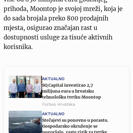
prihoda, Moontop je svojoj mreži, koja je
do sada brojala preko 800 prodajnih
mjesta, osigurao značajan rast u
dostupnosti usluge za tisuće aktivnih
korisnika.
AKTUALNO
SQ Capital investirao 2,7
milijuna eura u hrvatsku
tehnološku tvrtku Moontop
Forbes Hrvatska
AKTUALNO
Stečajevi su ponovno u porastu.
Gospodarsko okruženje se
pogoršalo, raste rizik za tvrtke