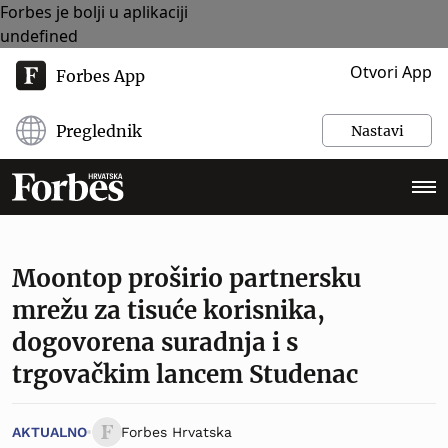
Forbes je bolji u aplikaciji
undefined
Otvori App
Forbes App
Preglednik
Nastavi
Moontop proširio partnersku
mrežu za tisuće korisnika,
dogovorena suradnja i s
trgovačkim lancem Studenac
AKTUALNO
Forbes Hrvatska