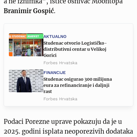
a ne iznimka”, ističe osnivač Moontopa
Branimir Gospić
.
AKTUALNO
Studenac otvorio Logističko-
distributivni centar u Velikoj
Gorici
Forbes Hrvatska
FINANCIJE
Studenac osigurao 300 milijuna
eura za refinanciranje i daljnji
rast
Forbes Hrvatska
Podaci Porezne uprave pokazuju da je u
2025. godini isplata neoporezivih dodataka