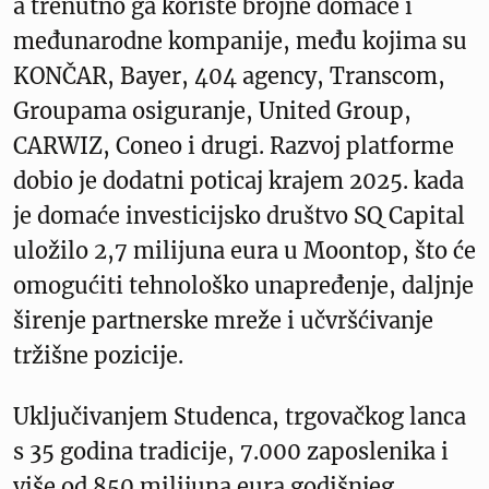
a trenutno ga koriste brojne domaće i
međunarodne kompanije, među kojima su
KONČAR, Bayer, 404 agency, Transcom,
Groupama osiguranje, United Group,
CARWIZ, Coneo i drugi. Razvoj platforme
dobio je dodatni poticaj krajem 2025. kada
je domaće investicijsko društvo SQ Capital
uložilo 2,7 milijuna eura u Moontop, što će
omogućiti tehnološko unapređenje, daljnje
širenje partnerske mreže i učvršćivanje
tržišne pozicije.
Uključivanjem Studenca, trgovačkog lanca
s 35 godina tradicije, 7.000 zaposlenika i
više od 850 milijuna eura godišnjeg