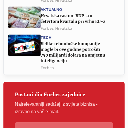
Forbes Hrvatska
AKTUALNO
Hrvatska rastom BDP-a u
četvrtom kvartalu pri vrhu EU-a
Forbes Hrvatska
TECH
Velike tehnološke kompanije
mogle bi ove godine potrošiti
750 milijardi dolara na umjetnu
inteligenciju
Forbes
Postani dio Forbes zajednice
Najrelevantniji sadržaj iz svijeta biznisa -
izravno na vaš e-mail.