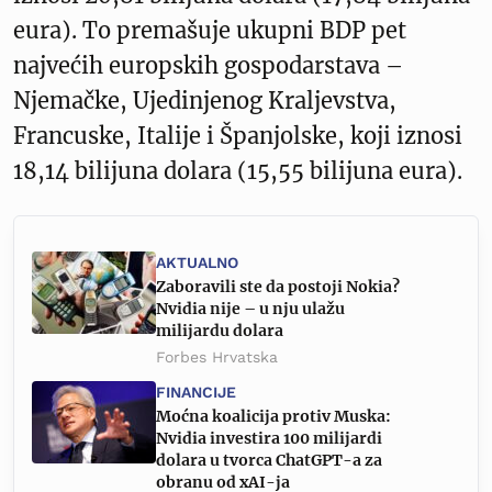
eura). To premašuje ukupni BDP pet
najvećih europskih gospodarstava –
Njemačke, Ujedinjenog Kraljevstva,
Francuske, Italije i Španjolske, koji iznosi
18,14 bilijuna dolara (15,55 bilijuna eura).
AKTUALNO
Zaboravili ste da postoji Nokia?
Nvidia nije – u nju ulažu
milijardu dolara
Forbes Hrvatska
FINANCIJE
Moćna koalicija protiv Muska:
Nvidia investira 100 milijardi
dolara u tvorca ChatGPT-a za
obranu od xAI-ja