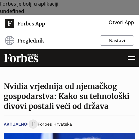
Forbes je bolji u aplikaciji
undefined
Otvori App
Forbes App
Preglednik
Nastavi
Nvidia vrjednija od njemačkog
gospodarstva: Kako su tehnološki
divovi postali veći od država
AKTUALNO
Forbes Hrvatska