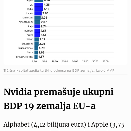
Tržišna kapitalizacija tvrtki u odnosu na BDP zemalja; Izvor: MMF
Nvidia premašuje ukupni
BDP 19 zemalja EU-a
Alphabet (4,12 bilijuna eura) i Apple (3,75