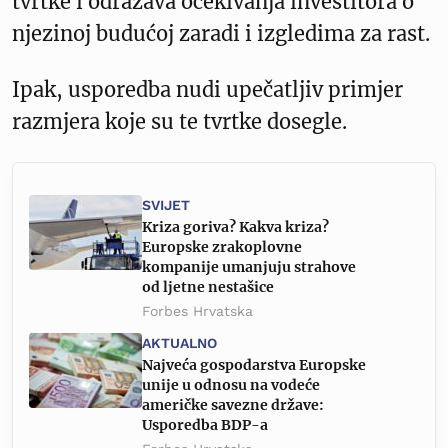
tvrtke i odražava očekivanja investitora o
njezinoj budućoj zaradi i izgledima za rast.
Ipak, usporedba nudi upečatljiv primjer
razmjera koje su te tvrtke dosegle.
SVIJET
Kriza goriva? Kakva kriza?
Europske zrakoplovne
kompanije umanjuju strahove
od ljetne nestašice
Forbes Hrvatska
AKTUALNO
Najveća gospodarstva Europske
unije u odnosu na vodeće
američke savezne države:
Usporedba BDP-a