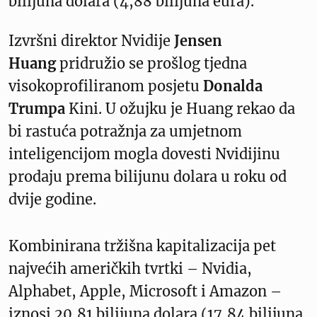
bilijuna dolara (4,88 bilijuna eura).
Izvršni direktor Nvidije
Jensen
Huang
pridružio se prošlog tjedna
visokoprofiliranom posjetu
Donalda
Trumpa
Kini. U ožujku je Huang rekao da
bi rastuća potražnja za umjetnom
inteligencijom mogla dovesti Nvidijinu
prodaju prema bilijunu dolara u roku od
dvije godine.
Kombinirana tržišna kapitalizacija pet
najvećih američkih tvrtki – Nvidia,
Alphabet, Apple, Microsoft i Amazon –
iznosi 20,81 bilijuna dolara (17,84 bilijuna