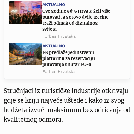
AKTUALNO
Ove godine 86% Hrvata želi više
putovati, a gotovo dvije trećine
traži odmak od digitalnog
svijeta
Forbes Hrvatska
AKTUALNO
EK predlaže jedinstvenu
platformu za rezervaciju
putovanja unutar EU-a
Forbes Hrvatska
Stručnjaci iz turističke industrije otkrivaju
gdje se kriju najveće uštede i kako iz svog
budžeta izvući maksimum bez odricanja od
kvalitetnog odmora.