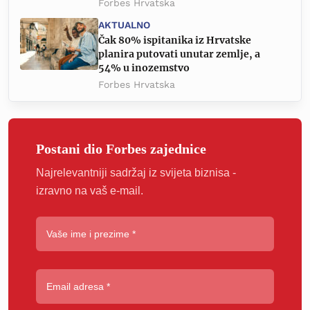
Forbes Hrvatska
AKTUALNO
Čak 80% ispitanika iz Hrvatske
planira putovati unutar zemlje, a
54% u inozemstvo
Forbes Hrvatska
Postani dio Forbes zajednice
Najrelevantniji sadržaj iz svijeta biznisa -
izravno na vaš e-mail.