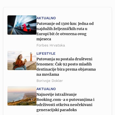
AKTUALNO
Putovanje od 1300 km: Jedna od
najdužih željezničkih ruta u
Europi bit će otvorena ovog
mjeseca
Forbes Hrvatska
LIFESTYLE
Putovanja su postala društveni
fenomen: Čak 92 posto mladih
destinacije bira prema objavama
na mrežama
Borivoje Dokler
AKTUALNO
Najnovije istraživanje
Booking.com-a o putovanjima i
održivosti otkriva neočekivani
generacijski paradoks