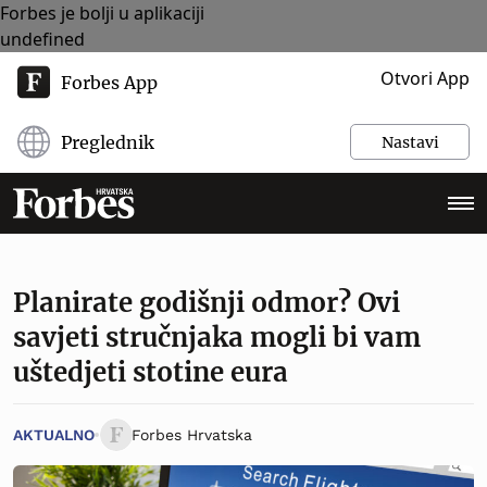
Forbes je bolji u aplikaciji
undefined
Otvori App
Forbes App
Preglednik
Nastavi
Planirate godišnji odmor? Ovi
savjeti stručnjaka mogli bi vam
uštedjeti stotine eura
AKTUALNO
Forbes Hrvatska