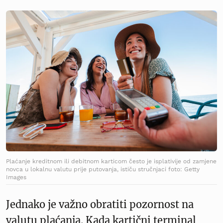
Plaćanje kreditnom ili debitnom karticom često je isplativije od zamjene
novca u lokalnu valutu prije putovanja, ističu stručnjaci foto: Getty
Images
Jednako je važno obratiti pozornost na
valutu plaćanja. Kada kartični terminal