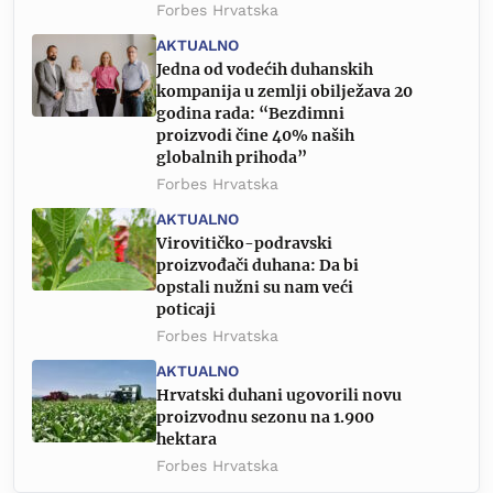
Forbes Hrvatska
AKTUALNO
Jedna od vodećih duhanskih
kompanija u zemlji obilježava 20
godina rada: “Bezdimni
proizvodi čine 40% naših
globalnih prihoda”
Forbes Hrvatska
AKTUALNO
Virovitičko-podravski
proizvođači duhana: Da bi
opstali nužni su nam veći
poticaji
Forbes Hrvatska
AKTUALNO
Hrvatski duhani ugovorili novu
proizvodnu sezonu na 1.900
hektara
Forbes Hrvatska