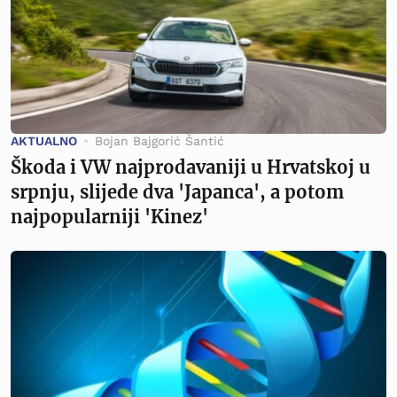
AKTUALNO
Bojan Bajgorić Šantić
Škoda i VW najprodavaniji u Hrvatskoj u
srpnju, slijede dva 'Japanca', a potom
najpopularniji 'Kinez'