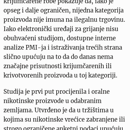
krijumčarene robe pokazuje da, iako je
opseg i dalje ograničen, nijedna kategorija
proizvoda nije imuna na ilegalnu trgovinu.
Iako elektronički uređaji za grijanje nisu
obuhvaćeni studijom, dostupne interne
analize PMI-ja i istraživanja trećih strana
slično upućuju na to da do danas nema
značajne prisutnosti krijumčarenih ili
krivotvorenih proizvoda u toj kategoriji.
Studija je prvi put procijenila i oralne
nikotinske proizvode u odabranim
zemljama. Utvrđeno je da u tržištima u
kojima su nikotinske vrećice zabranjene ili
strogo ograničene anketni podaci upućuju