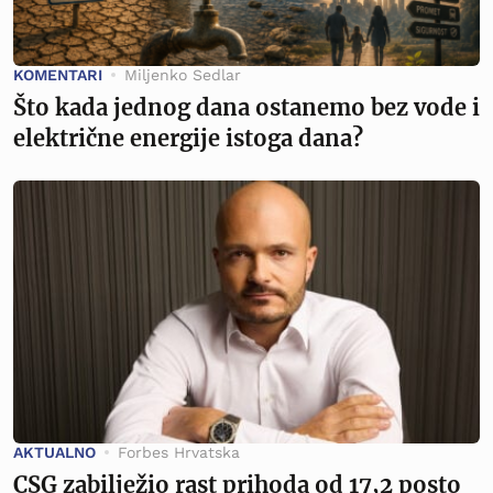
KOMENTARI
Miljenko Sedlar
Što kada jednog dana ostanemo bez vode i
električne energije istoga dana?
AKTUALNO
Forbes Hrvatska
CSG zabilježio rast prihoda od 17,2 posto