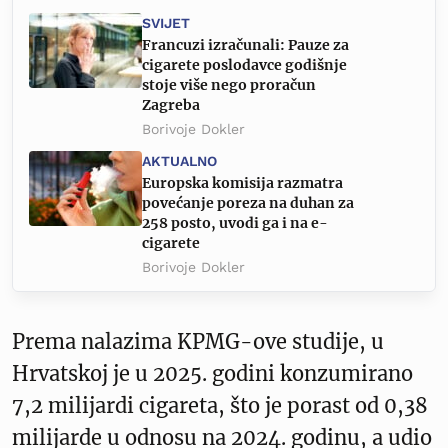
SVIJET
Francuzi izračunali: Pauze za
cigarete poslodavce godišnje
stoje više nego proračun
Zagreba
Borivoje Dokler
AKTUALNO
Europska komisija razmatra
povećanje poreza na duhan za
258 posto, uvodi ga i na e-
cigarete
Borivoje Dokler
Prema nalazima KPMG-ove studije, u
Hrvatskoj je u 2025. godini konzumirano
7,2 milijardi cigareta, što je porast od 0,38
milijarde u odnosu na 2024. godinu, a udio