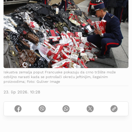
Iskustva zemalja poput Francuske pokazuju da crno tržište može
ozbiljno narasti kada se potrošači okreću jeftinijim, ilegalnim
proizvodima; Foto: Guliver Image
23. lip 2026. 10:28