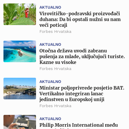
AKTUALNO
Virovitičko-podravski proizvođači
duhana: Da bi opstali nužni su nam
veći poticaji
Forbes Hrvatska
AKTUALNO
Otočna država uvodi zabranu
pušenja za mlade, uključujući turiste.
Kazne su visoke
Forbes Hrvatska
AKTUALNO
Ministar poljoprivrede posjetio BAT.
Vertikalno integriran lanac
jedinstven u Europskoj uniji
Forbes Hrvatska
AKTUALNO
Philip Morris International među