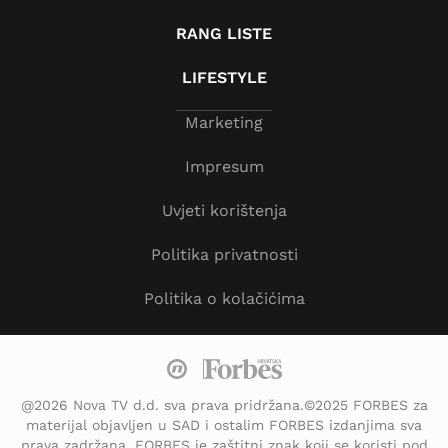
RANG LISTE
LIFESTYLE
Marketing
Impresum
Uvjeti korištenja
Politika privatnosti
Politika o kolačićima
@2026 Nova TV d.d. sva prava pridržana.©2025 FORBES za
materijal objavljen u SAD i ostalim FORBES izdanjima sva
prava zadržana. FORBES je zaštitni znak koji se koristi pod