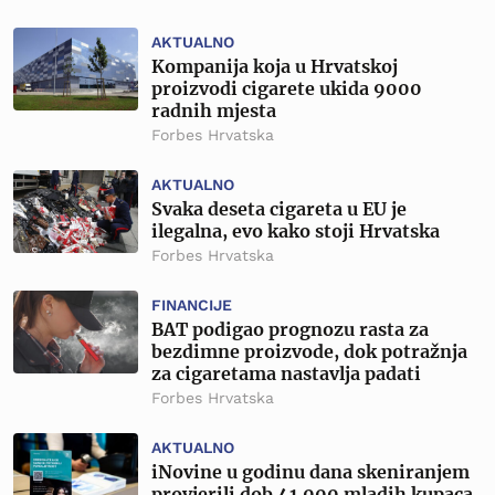
AKTUALNO
Kompanija koja u Hrvatskoj
proizvodi cigarete ukida 9000
radnih mjesta
Forbes Hrvatska
AKTUALNO
Svaka deseta cigareta u EU je
ilegalna, evo kako stoji Hrvatska
Forbes Hrvatska
FINANCIJE
BAT podigao prognozu rasta za
bezdimne proizvode, dok potražnja
za cigaretama nastavlja padati
Forbes Hrvatska
AKTUALNO
iNovine u godinu dana skeniranjem
provjerili dob 41.000 mladih kupaca