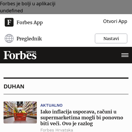
Forbes je bolji u aplikaciji
undefined
Otvori App
Forbes App
Preglednik
Nastavi
DUHAN
AKTUALNO
Iako inflacija usporava, računi u
supermarketima mogli bi ponovno
biti veći. Ovo je razlog
Forbes Hrvatska