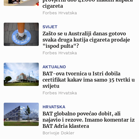
cigareta
Forbes Hrvatska
SVIJET
Zašto se u Australiji danas gotovo
svaka druga kutija cigareta prodaje
"ispod pulta"?
Forbes Hrvatska
AKTUALNO
BAT-ova tvornica u Istri dobila
certifikat kakav ima samo 35 tvrtki u
svijetu
Forbes Hrvatska
HRVATSKA
BAT globalno povećao dobit, ali
najavio i rezove. Imamo komentar iz
BAT Adria klastera
Borivoje Dokler