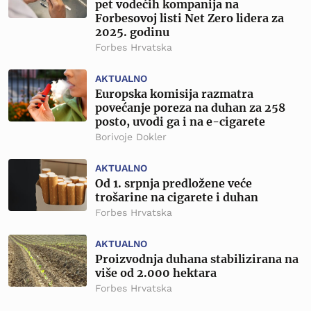
pet vodećih kompanija na
Forbesovoj listi Net Zero lidera za
2025. godinu
Forbes Hrvatska
AKTUALNO
Europska komisija razmatra
povećanje poreza na duhan za 258
posto, uvodi ga i na e-cigarete
Borivoje Dokler
AKTUALNO
Od 1. srpnja predložene veće
trošarine na cigarete i duhan
Forbes Hrvatska
AKTUALNO
Proizvodnja duhana stabilizirana na
više od 2.000 hektara
Forbes Hrvatska