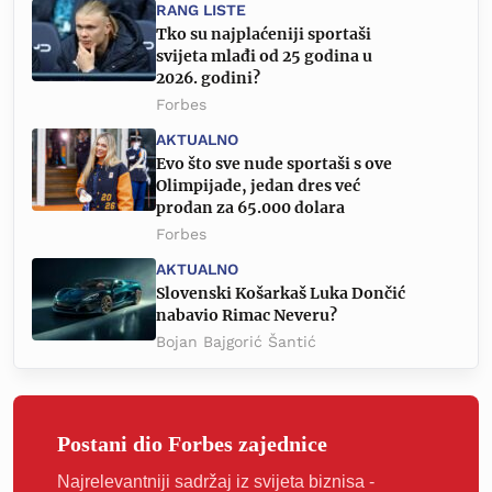
RANG LISTE
Tko su najplaćeniji sportaši
svijeta mlađi od 25 godina u
2026. godini?
Forbes
AKTUALNO
Evo što sve nude sportaši s ove
Olimpijade, jedan dres već
prodan za 65.000 dolara
Forbes
AKTUALNO
Slovenski Košarkaš Luka Dončić
nabavio Rimac Neveru?
Bojan Bajgorić Šantić
Postani dio Forbes zajednice
Najrelevantniji sadržaj iz svijeta biznisa -