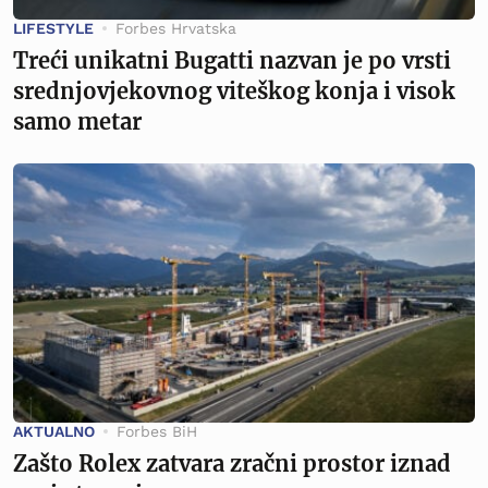
LIFESTYLE
Forbes Hrvatska
Treći unikatni Bugatti nazvan je po vrsti
srednjovjekovnog viteškog konja i visok
samo metar
AKTUALNO
Forbes BiH
Zašto Rolex zatvara zračni prostor iznad