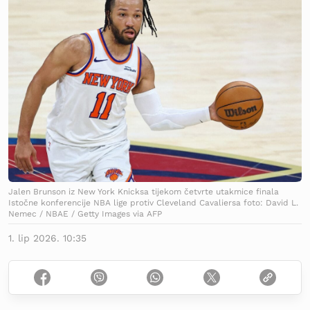
Jalen Brunson iz New York Knicksa tijekom četvrte utakmice finala
Istočne konferencije NBA lige protiv Cleveland Cavaliersa foto: David L.
Nemec / NBAE / Getty Images via AFP
1. lip 2026. 10:35