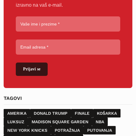
izravno na vaš e-mail.
Prijavi se
TAGOVI
AMERIKA
DONALD TRUMP
FINALE
KOŠARKA
LUKSUZ
MADISON SQUARE GARDEN
NBA
NEW YORK KNICKS
POTRAŽNJA
PUTOVANJA