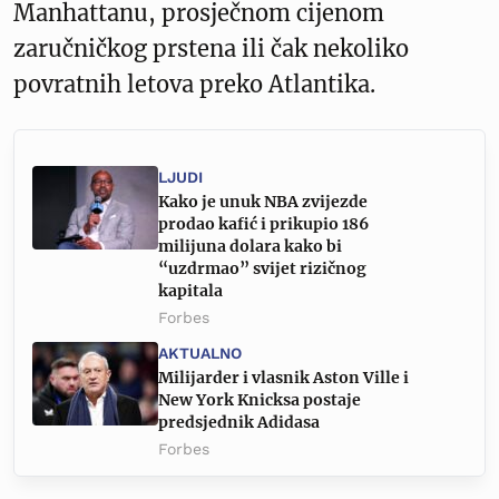
Manhattanu, prosječnom cijenom
zaručničkog prstena ili čak nekoliko
povratnih letova preko Atlantika.
LJUDI
Kako je unuk NBA zvijezde
prodao kafić i prikupio 186
milijuna dolara kako bi
“uzdrmao” svijet rizičnog
kapitala
Forbes
AKTUALNO
Milijarder i vlasnik Aston Ville i
New York Knicksa postaje
predsjednik Adidasa
Forbes