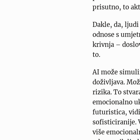
prisutno, to ak
Dakle, da, ljud
odnose s umjet
krivnja – dosl
to.
AI može simulir
doživljava. Mož
rizika. To stvar
emocionalno uk
futuristica, vi
sofisticiranije.
više emocionaln