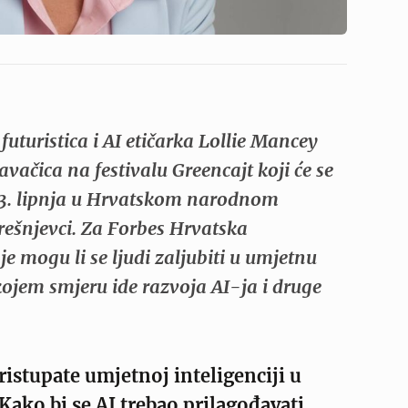
futuristica i AI etičarka Lollie Mancey
avačica na festivalu Greencajt koji će se
o 3. lipnja u Hrvatskom narodnom
rešnjevci. Za Forbes Hrvatska
e mogu li se ljudi zaljubiti u umjetnu
 kojem smjeru ide razvoja AI-ja i druge
istupate umjetnoj inteligenciji u
ako bi se AI trebao prilagođavati