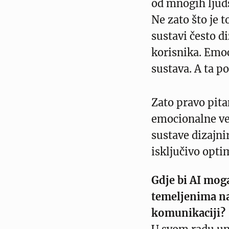
od mnogih ljud
Ne zato što je t
sustavi često d
korisnika. Emo
sustava. A ta p
Zato pravo pitan
emocionalne vez
sustave dizajni
isključivo opti
Gdje bi AI mog
temeljenima na
komunikaciji?