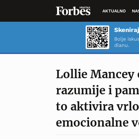
AKTUALNO
NA
Skeniraj
Bolje isku
dlanu.
Lollie Mancey 
razumije i pam
to aktivira vrl
emocionalne v