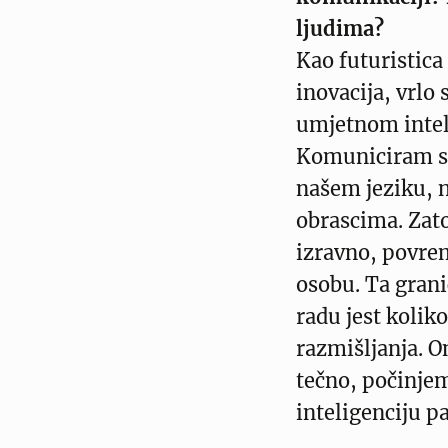
ljudima?
Kao futuristica
inovacija, vrlo
umjetnom intel
Komuniciram sa
našem jeziku, 
obrascima. Zat
izravno, povrem
osobu. Ta grani
radu jest kolik
razmišljanja. 
tečno, počinje
inteligenciju pa