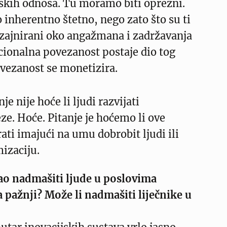
skih odnosa. Tu moramo biti oprezni.
o inherentno štetno, nego zato što su ti
izajnirani oko angažmana i zadržavanja
cionalna povezanost postaje dio tog
ovezanost se monetizira.
je nije hoće li ljudi razvijati
e. Hoće. Pitanje je hoćemo li ove
rati imajući na umu dobrobit ljudi ili
mizaciju.
ao nadmašiti ljude u poslovima
 pažnji? Može li nadmašiti liječnike u