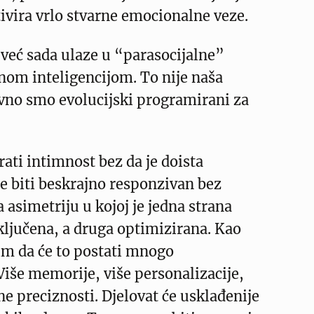
tivira vrlo stvarne emocionalne veze.
i već sada ulaze u “parasocijalne”
nom inteligencijom. To nije naša
ovno smo evolucijski programirani za
ati intimnost bez da je doista
e biti beskrajno responzivan bez
a asimetriju u kojoj je jedna strana
ljučena, a druga optimizirana. Kao
dim da će to postati mnogo
 Više memorije, više personalizacije,
e preciznosti. Djelovat će usklađenije