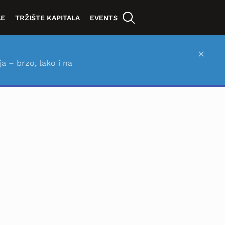
LE
TRŽIŠTE KAPITALA
EVENTS
×
ja – brzo, lako i na