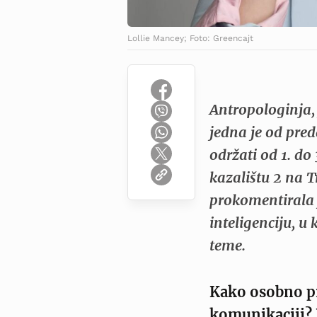
Lollie Mancey; Foto: Greencajt
Antropologinja, 
jedna je od pred
održati od 1. d
kazalištu 2 na T
prokomentirala j
inteligenciju, u
teme.
Kako osobno pr
komunikaciji? K