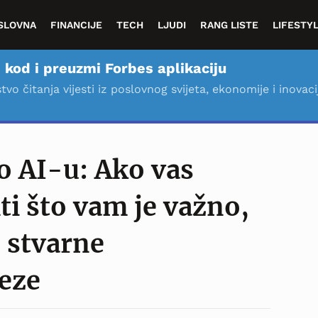
SLOVNA
FINANCIJE
TECH
LJUDI
RANG LISTE
LIFESTY
 kod i preuzmi Forbes aplikaciju
stvo čitanja vijesti iz poslovnog svijeta, ekonomije i inovaci
o AI-u: Ako vas
ti što vam je važno,
o stvarne
eze