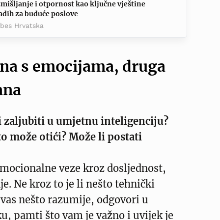
mišljanje i otpornost kao ključne vještine
adih za buduće poslove
rbes Hrvatska
ana s emocijama, druga
ana
i zaljubiti u umjetnu inteligenciju?
o može otići? Može li postati
emocionalne veze kroz dosljednost,
e. Ne kroz to je li nešto tehnički
vas nešto razumije, odgovori u
, pamti što vam je važno i uvijek je