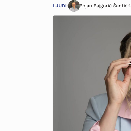
LJUDI
Bojan Bajgorić Šantić
1