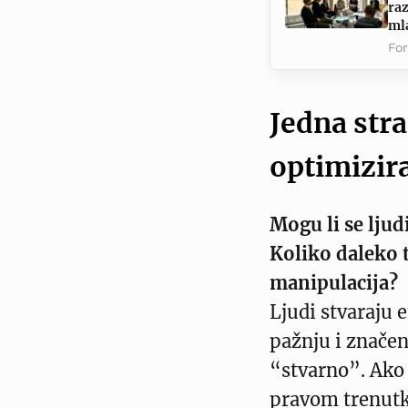
raz
ml
Fo
Jedna str
optimizir
Mogu li se ljud
Koliko daleko t
manipulacija?
Ljudi stvaraju 
pažnju i značenj
“stvarno”. Ako 
pravom trenutku