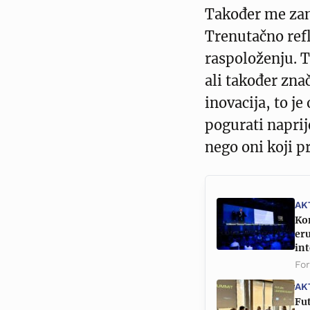
Također me zan
Trenutačno refl
raspoloženju. T
ali također znač
inovacija, to je
pogurati naprij
nego oni koji p
AK
Kon
eru
int
Fo
AK
Fu