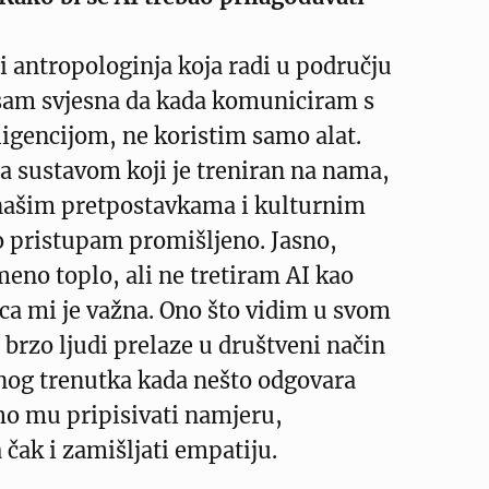
 i antropologinja koja radi u području
 sam svjesna da kada komuniciram s
igencijom, ne koristim samo alat.
 sustavom koji je treniran na nama,
našim pretpostavkama i kulturnim
o pristupam promišljeno. Jasno,
eno toplo, ali ne tretiram AI kao
ca mi je važna. Ono što vidim u svom
o brzo ljudi prelaze u društveni način
Onog trenutka kada nešto odgovara
mo mu pripisivati namjeru,
 čak i zamišljati empatiju.