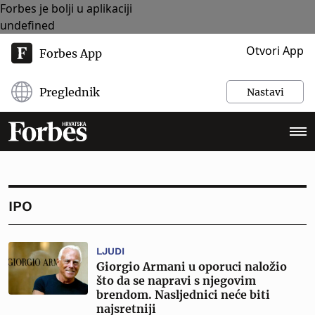
Forbes je bolji u aplikaciji
undefined
Otvori App
Forbes App
Preglednik
Nastavi
IPO
LJUDI
Giorgio Armani u oporuci naložio
što da se napravi s njegovim
brendom. Nasljednici neće biti
najsretniji