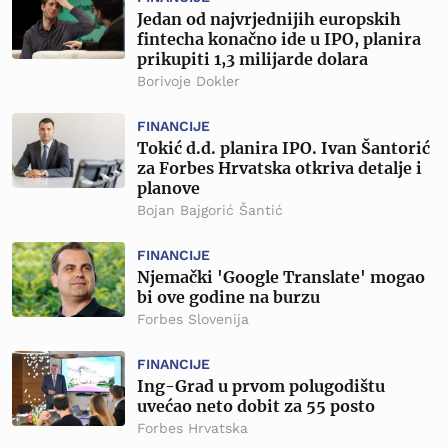
Jedan od najvrjednijih europskih
fintecha konačno ide u IPO, planira
prikupiti 1,3 milijarde dolara
Borivoje Dokler
FINANCIJE
Tokić d.d. planira IPO. Ivan Šantorić
za Forbes Hrvatska otkriva detalje i
planove
Bojan Bajgorić Šantić
FINANCIJE
Njemački 'Google Translate' mogao
bi ove godine na burzu
Forbes Slovenija
FINANCIJE
Ing-Grad u prvom polugodištu
uvećao neto dobit za 55 posto
Forbes Hrvatska