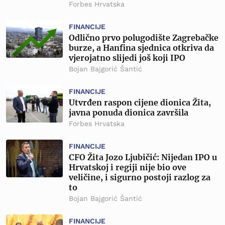
Forbes Hrvatska
FINANCIJE
Odlično prvo polugodište Zagrebačke
burze, a Hanfina sjednica otkriva da
vjerojatno slijedi još koji IPO
Bojan Bajgorić Šantić
FINANCIJE
Utvrđen raspon cijene dionica Žita,
javna ponuda dionica završila
Forbes Hrvatska
FINANCIJE
CFO Žita Jozo Ljubičić: Nijedan IPO u
Hrvatskoj i regiji nije bio ove
veličine, i sigurno postoji razlog za
to
Bojan Bajgorić Šantić
FINANCIJE