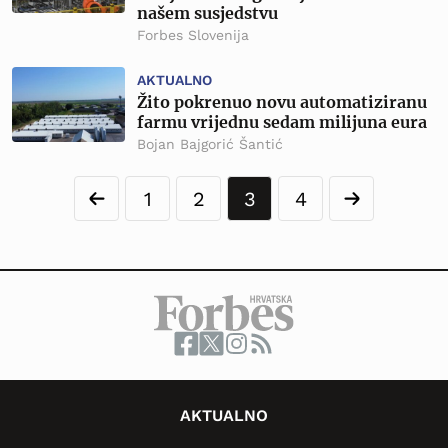
našem susjedstvu
Forbes Slovenija
AKTUALNO
Žito pokrenuo novu automatiziranu
farmu vrijednu sedam milijuna eura
Bojan Bajgorić Šantić
1
2
3
4
AKTUALNO