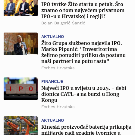
IPO tvrtke Žito starta u petak. Što
znamo o tom najvećem privatnom
IPO-u u Hrvatskoj i regiji?
Bojan Bajgorić Šantić
AKTUALNO
Žito Grupa službeno najavila IPO.
Marko Pipunić: "Investitorima
želimo ponuditi priliku da postanu
naši partneri na putu rasta"
Forbes Hrvatska
FINANCIJE
Najveći IPO u svijetu u 2025. - debi
dionica CATL-a na burzi u Hong
Kongu
Forbes Hrvatska
AKTUALNO
Kineski proizvođač baterija prikuplja
milijarde radi gradnje tvornice u