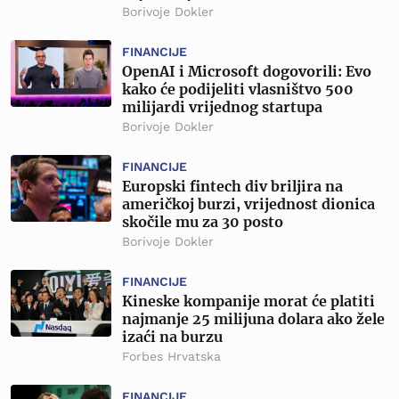
Borivoje Dokler
FINANCIJE
OpenAI i Microsoft dogovorili: Evo
kako će podijeliti vlasništvo 500
milijardi vrijednog startupa
Borivoje Dokler
FINANCIJE
Europski fintech div briljira na
američkoj burzi, vrijednost dionica
skočile mu za 30 posto
Borivoje Dokler
FINANCIJE
Kineske kompanije morat će platiti
najmanje 25 milijuna dolara ako žele
izaći na burzu
Forbes Hrvatska
FINANCIJE