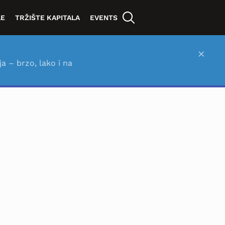
LE
TRŽIŠTE KAPITALA
EVENTS
×
ja – brzo, lako i na