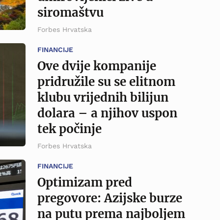
siromaštvu
Forbes Hrvatska
FINANCIJE
Ove dvije kompanije
pridružile su se elitnom
klubu vrijednih bilijun
dolara – a njihov uspon
tek počinje
Forbes Hrvatska
FINANCIJE
Optimizam pred
pregovore: Azijske burze
na putu prema najboljem