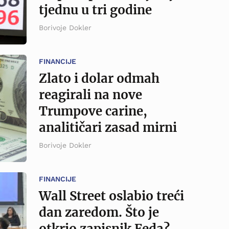
tjednu u tri godine
Borivoje Dokler
FINANCIJE
Zlato i dolar odmah
reagirali na nove
Trumpove carine,
analitičari zasad mirni
Borivoje Dokler
FINANCIJE
Wall Street oslabio treći
dan zaredom. Što je
otkrio zapisnik Feda?