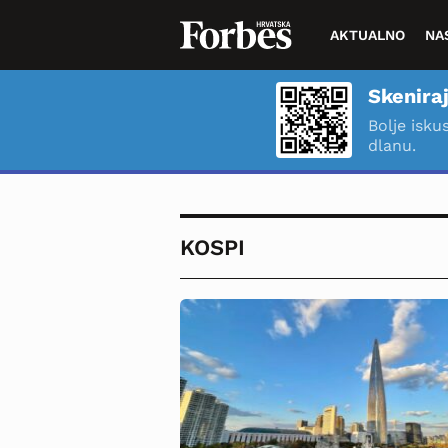
AKTUALNO
NA
Skeniraj
Bolje isku
dlanu.
KOSPI