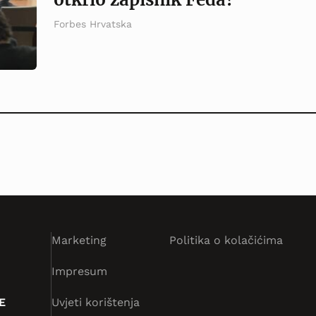
Forbes Hrvatska
Marketing
Politika o kolačićima
Impresum
E
Uvjeti korištenja