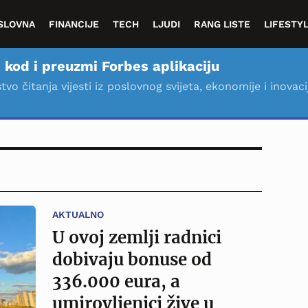
SLOVNA
FINANCIJE
TECH
LJUDI
RANG LISTE
LIFESTY
 kod i preuzmi Forbes aplikaciju
stvo čitanja vijesti iz poslovnog svijeta, ekonomije i inovaci
AKTUALNO
U ovoj zemlji radnici
dobivaju bonuse od
336.000 eura, a
umirovljenici žive u