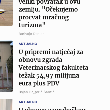
veliki povratak u ovu
zemlju. "Očekujemo
procvat mračnog
turizma"
Borivoje Dokler
AKTUALNO
U pripremi natječaj za
obnovu zgrada
Veterinarskog fakulteta
težak 54,97 milijuna
eura plus PDV
Bojan Bajgorić Šantić
AKTUALNO