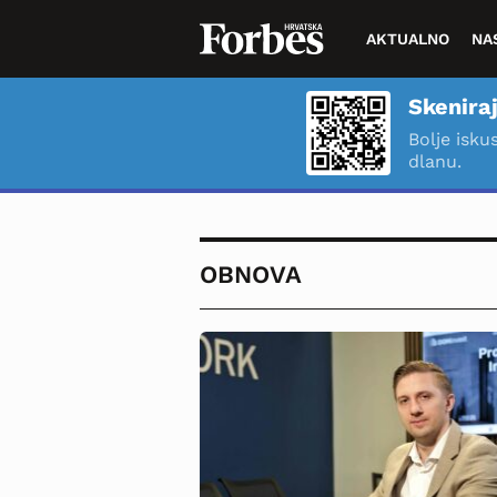
AKTUALNO
NA
Skeniraj
Bolje isku
dlanu.
OBNOVA