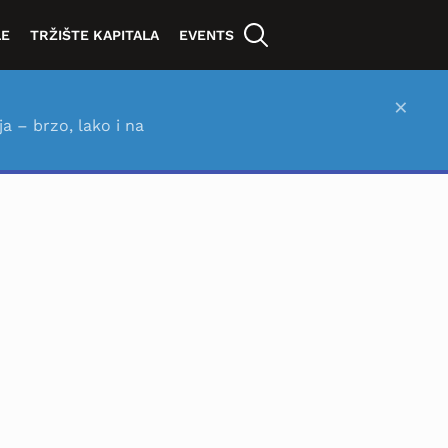
LE
TRŽIŠTE KAPITALA
EVENTS
×
ja – brzo, lako i na