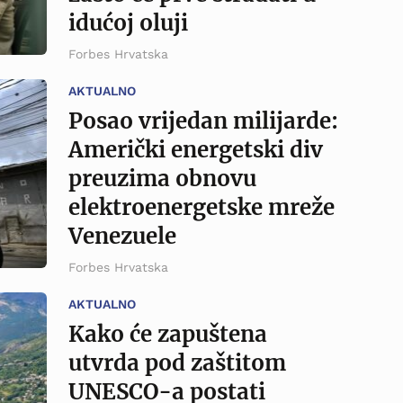
idućoj oluji
Forbes Hrvatska
AKTUALNO
Posao vrijedan milijarde:
Američki energetski div
preuzima obnovu
elektroenergetske mreže
Venezuele
Forbes Hrvatska
AKTUALNO
Kako će zapuštena
utvrda pod zaštitom
UNESCO-a postati