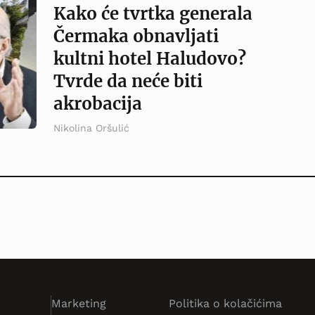
Kako će tvrtka generala
Čermaka obnavljati
kultni hotel Haludovo?
Tvrde da neće biti
akrobacija
Nikolina Oršulić
Marketing
Politika o kolačićima