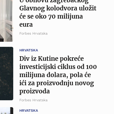
U obnovu zagrebačkog
Glavnog kolodvora uložit
će se oko 70 milijuna
eura
Forbes Hrvatska
HRVATSKA
Div iz Kutine pokreće
investicijski ciklus od 100
milijuna dolara, pola će
ići za proizvodnju novog
proizvoda
Forbes Hrvatska
HRVATSKA