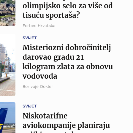
olimpijsko selo za više od
tisuću sportaša?
Forbes Hrvatska
SVIJET
Misteriozni dobročinitelj
darovao gradu 21
kilogram zlata za obnovu
vodovoda
Borivoje Dokler
SVIJET
Niskotarifne
aviokompanije planiraju