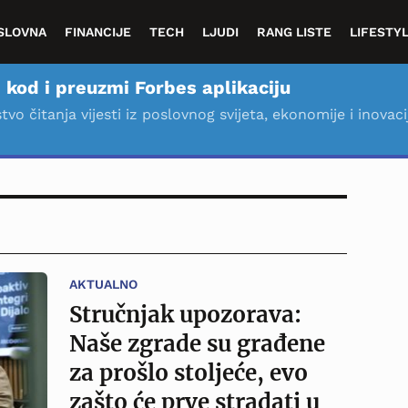
SLOVNA
FINANCIJE
TECH
LJUDI
RANG LISTE
LIFESTY
 kod i preuzmi Forbes aplikaciju
stvo čitanja vijesti iz poslovnog svijeta, ekonomije i inovaci
AKTUALNO
Stručnjak upozorava:
Naše zgrade su građene
za prošlo stoljeće, evo
zašto će prve stradati u