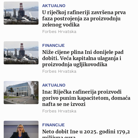
AKTUALNO
U riječkoj rafineriji završena prva
faza postrojenja za proizvodnju
zelenog vodika
Forbes Hrvatska
FINANCIJE
Niže cijene plina Ini donijele pad
dobiti. Veća kapitalna ulaganja i
proizvodnja ugljikovodika
Forbes Hrvatska
AKTUALNO
Ina: Riječka rafinerija proizvodi
gorivo punim kapacitetom, domaća
nafta se ne izvozi
Forbes Hrvatska
FINANCIJE
Neto dobit Ine u 2025. godini 179,2
milijuna eura