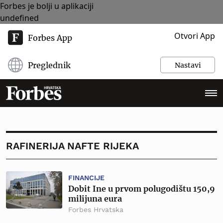
Forbes je bolji u aplikaciji
undefined
Otvori App
Forbes App
Preglednik
Nastavi
RAFINERIJA NAFTE RIJEKA
FINANCIJE
Dobit Ine u prvom polugodištu 150,9
milijuna eura
Forbes Hrvatska