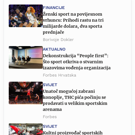
FINANCIJE
Ženski sport na povijesnom
vrhuncu: Prihodi rastu na tri
milijarde dolara, dva sporta
prednjače
Borivoje Dokler
AKTUALNO
Dekonstrukcija “People first”:
Što sport otkriva o stvarnim
izazovima vođenja organizacija
Forbes Hrvatska
SVIJET
Unatoč mogućoj zabrani
konoplje, THC pića počinju se
prodavati u velikim sportskim
arenama
Forbes
SVIJET
Kultni proizvođač sportskih