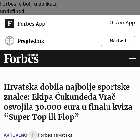
Forbes je bolji u aplikaciji
undefined
Otvori App
Forbes App
Preglednik
Nastavi
Hrvatska dobila najbolje sportske
znalce: Ekipa Čukundeda Vrač
osvojila 30.000 eura u finalu kviza
“Super Top ili Flop”
AKTUALNO
Forbes Hrvatska