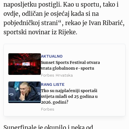
naposljetku postigli. Kao u sportu, tako i
ovdje, odličan je osjećaj kada si na
pobjedničkoj strani“, rekao je Ivan Ribarić,
sportski novinar iz Rijeke.
AKTUALNO
Sunset Sports Festival otvara
vrata globalnom e-sportu
Forbes Hrvatska
RANG LISTE
Tko su najplaćeniji sportaši
svijeta mlađi od 25 godina u
2026. godini?
Forbes
Superfinale je okupilo i neka od