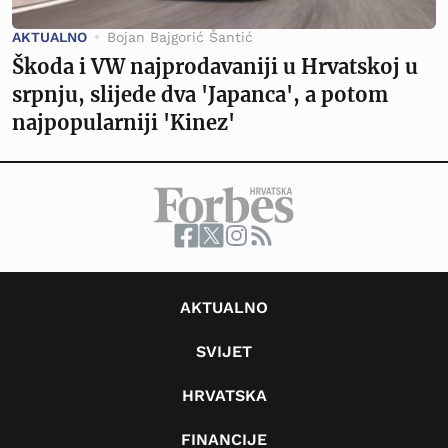
AKTUALNO
Bojan Bajgorić Šantić
Škoda i VW najprodavaniji u Hrvatskoj u
srpnju, slijede dva 'Japanca', a potom
najpopularniji 'Kinez'
AKTUALNO
SVIJET
HRVATSKA
FINANCIJE