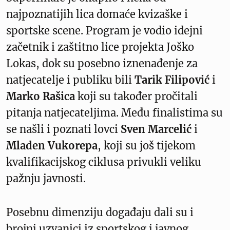
najpoznatijih lica domaće kvizaške i
sportske scene. Program je vodio idejni
začetnik i zaštitno lice projekta Joško
Lokas, dok su posebno iznenađenje za
natjecatelje i publiku bili
Tarik Filipović
i
Marko Rašica
koji su također pročitali
pitanja natjecateljima. Među finalistima su
se našli i poznati lovci
Sven Marcelić
i
Mladen Vukorepa
, koji su još tijekom
kvalifikacijskog ciklusa privukli veliku
pažnju javnosti.
Posebnu dimenziju događaju dali su i
brojni uzvanici iz sportskog i javnog