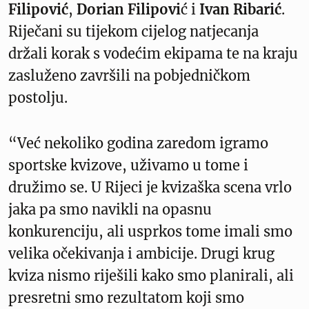
Filipović
,
Dorian Filipovi
ć i
Ivan Ribarić
.
Riječani su tijekom cijelog natjecanja
držali korak s vodećim ekipama te na kraju
zasluženo završili na pobjedničkom
postolju.
“Već nekoliko godina zaredom igramo
sportske kvizove, uživamo u tome i
družimo se. U Rijeci je kvizaška scena vrlo
jaka pa smo navikli na opasnu
konkurenciju, ali usprkos tome imali smo
velika očekivanja i ambicije. Drugi krug
kviza nismo riješili kako smo planirali, ali
presretni smo rezultatom koji smo