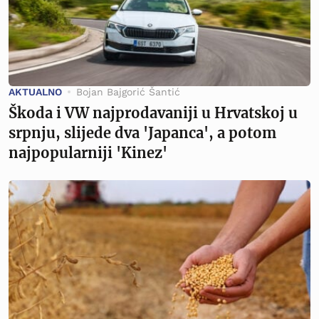
AKTUALNO
Bojan Bajgorić Šantić
Škoda i VW najprodavaniji u Hrvatskoj u
srpnju, slijede dva 'Japanca', a potom
najpopularniji 'Kinez'