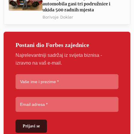
automobila gasi tri podružnice i
ukida 500 radnih mjesta
Borivoje Dokler
Postani dio Forbes zajednice
Najrelevantniji sadržaj iz svijeta biznisa -
izravno na vaš e-mail.
Prijavi se