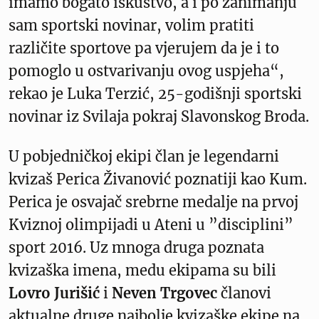
imamo bogato iskustvo, a i po zanimanju
sam sportski novinar, volim pratiti
različite sportove pa vjerujem da je i to
pomoglo u ostvarivanju ovog uspjeha“,
rekao je Luka Terzić, 25-godišnji sportski
novinar iz Svilaja pokraj Slavonskog Broda.
U pobjedničkoj ekipi član je legendarni
kvizaš Perica Živanović poznatiji kao Kum.
Perica je osvajač srebrne medalje na prvoj
Kviznoj olimpijadi u Ateni u ”disciplini”
sport 2016. Uz mnoga druga poznata
kvizaška imena, medu ekipama su bili
Lovro Jurišić
i
Neven Trgovec
članovi
aktualne druge najbolje kvizaške ekipe na