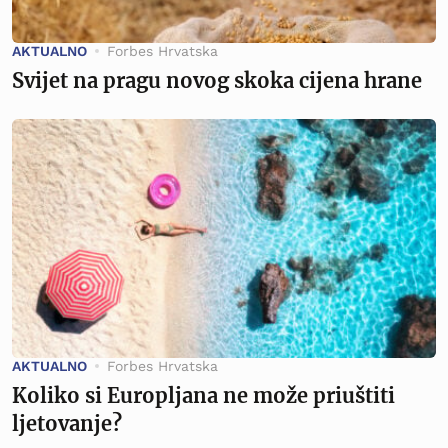
AKTUALNO
Forbes Hrvatska
Svijet na pragu novog skoka cijena hrane
AKTUALNO
Forbes Hrvatska
Koliko si Europljana ne može priuštiti
ljetovanje?