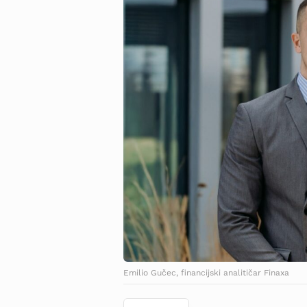
Emilio Gučec, financijski analitičar Finaxa