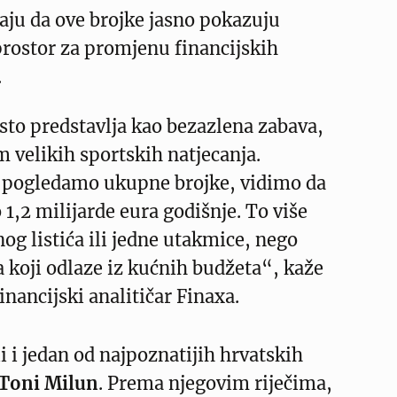
aju da ove brojke jasno pokazuju
 prostor za promjenu financijskih
.
sto predstavlja kao bezazlena zabava,
 velikih sportskih natjecanja.
pogledamo ukupne brojke, vidimo da
 1,2 milijarde eura godišnje. To više
nog listića ili jedne utakmice, nego
a koji odlaze iz kućnih budžeta“, kaže
financijski analitičar Finaxa.
li i jedan od najpoznatijih hrvatskih
Toni Milun
. Prema njegovim riječima,