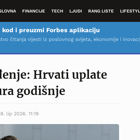
SLOVNA
FINANCIJE
TECH
LJUDI
RANG LISTE
LIFESTY
 kod i preuzmi Forbes aplikaciju
stvo čitanja vijesti iz poslovnog svijeta, ekonomije i inovaci
enje: Hrvati uplate
ura godišnje
18. lip 2026. 11:19