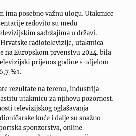
m ima posebno važnu ulogu. Utakmice
zentacije redovito su među
elevizijskim sadržajima u državi.
Hrvatske radiotelevizije, utakmica
ije na Europskom prvenstvu 2024. bila
televizijski prijenos godine s udjelom
6,7 %1.
ate rezultate na terenu, industrija
lastitu utakmicu za njihovu pozornost.
sti televizijskog oglašavanja
dioničarske kuće i dalje su snažno
portska sponzorstva, online