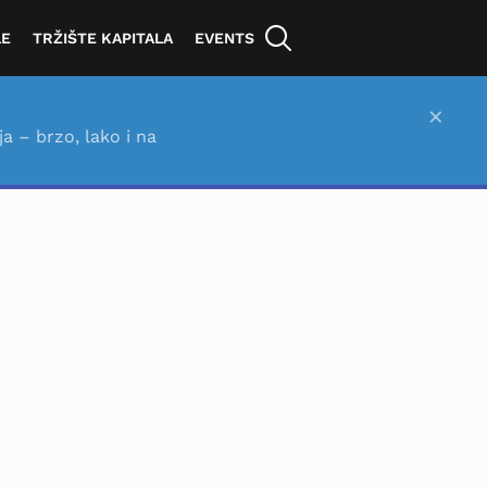
LE
TRŽIŠTE KAPITALA
EVENTS
×
ja – brzo, lako i na