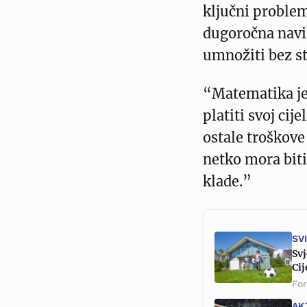
ključni proble
dugoročna navik
umnožiti bez st
“Matematika je 
platiti svoj cij
ostale troškove
netko mora biti
klade.”
SV
Sv
Cij
Fo
AK