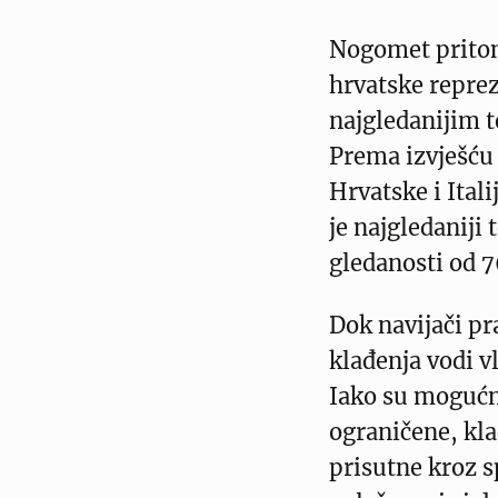
Nogomet prito
hrvatske repre
najgledanijim t
Prema izvješću 
Hrvatske i Ital
je najgledaniji 
gledanosti od 7
Dok navijači pr
klađenja vodi v
Iako su mogućno
ograničene, kla
prisutne kroz s