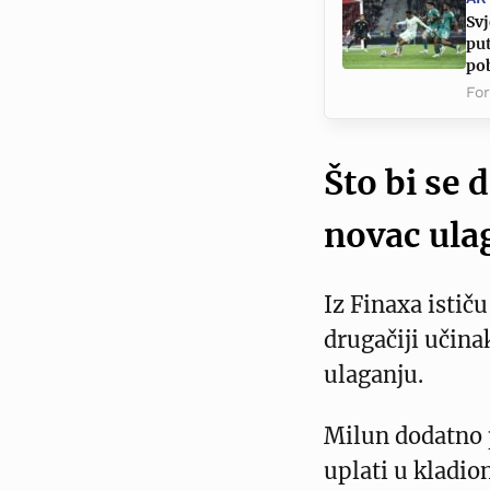
Svj
put
po
Fo
Što bi se 
novac ula
Iz Finaxa istič
drugačiji učin
ulaganju.
Milun dodatno 
uplati u kladio