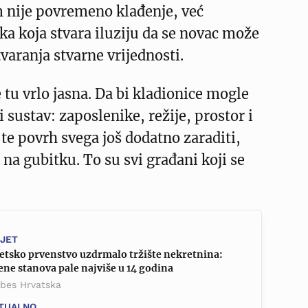
m nije povremeno klađenje, već
a koja stvara iluziju da se novac može
varanja stvarne vrijednosti.
tu vrlo jasna. Da bi kladionice mogle
eli sustav: zaposlenike, režije, prostor i
 te povrh svega još dodatno zaraditi,
 na gubitku. To su svi građani koji se
IJET
jetsko prvenstvo uzdrmalo tržište nekretnina:
ene stanova pale najviše u 14 godina
rbes Hrvatska
TUALNO