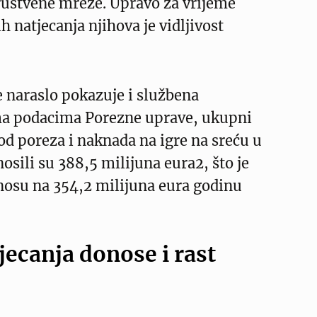
ruštvene mreže. Upravo za vrijeme
h natjecanja njihova je vidljivost
te naraslo pokazuje i službena
ema podacima Porezne uprave, ukupni
od poreza i naknada na igre na sreću u
nosili su 388,5 milijuna eura2, što je
nosu na 354,2 milijuna eura godinu
jecanja donose i rast