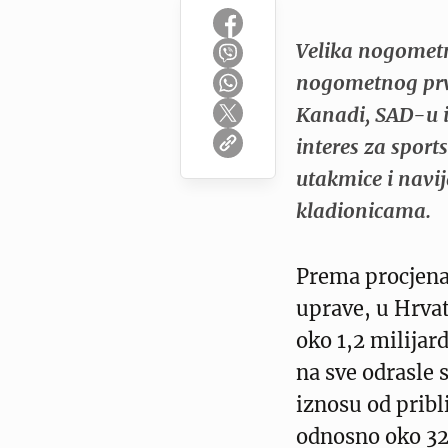
Velika nogometn
nogometnog prve
Kanadi, SAD-u i
interes za sport
utakmice i navija
kladionicama.
Prema procjen
uprave, u Hrvat
oko 1,2 milijard
na sve odrasle 
iznosu od pribl
odnosno oko 32