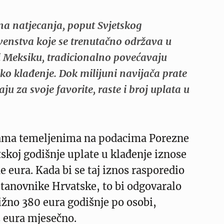
a natjecanja, poput Svjetskog
nstva koje se trenutačno održava u
 Meksiku, tradicionalno povećavaju
sko klađenje. Dok milijuni navijača prate
ju za svoje favorite, raste i broj uplata u
ama temeljenima na podacima Porezne
skoj godišnje uplate u klađenje iznose
e eura. Kada bi se taj iznos rasporedio
stanovnike Hrvatske, to bi odgovaralo
ižno 380 eura godišnje po osobi,
 eura mjesečno.