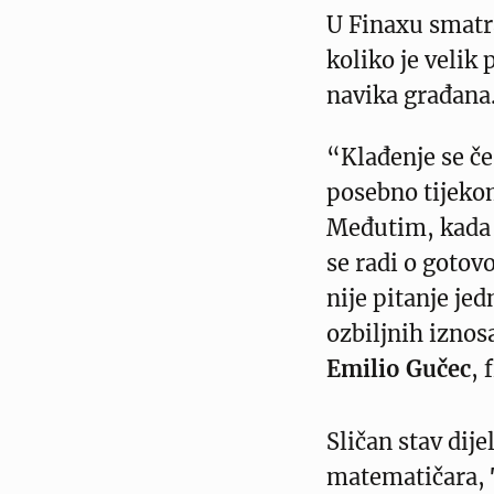
U Finaxu smatr
koliko je velik
navika građana
“Klađenje se če
posebno tijekom
Međutim, kada 
se radi o gotovo
nije pitanje jed
ozbiljnih iznos
Emilio Gučec
, 
Sličan stav dije
matematičara,