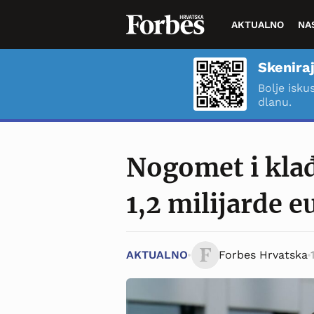
AKTUALNO
NA
Skeniraj
Bolje isku
dlanu.
Nogomet i klađ
1,2 milijarde e
AKTUALNO
Forbes Hrvatska