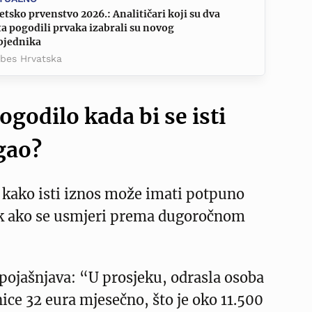
etsko prvenstvo 2026.: Analitičari koji su dva
a pogodili prvaka izabrali su novog
bjednika
rbes Hrvatska
dogodilo kada bi se isti
gao?
u kako isti iznos može imati potpuno
ak ako se usmjeri prema dugoročnom
pojašnjava: “U prosjeku, odrasla osoba
nice 32 eura mjesečno, što je oko 11.500