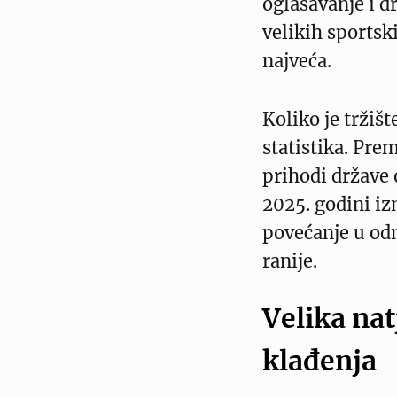
oglašavanje i d
velikih sportski
najveća.
Koliko je tržiš
statistika. Pr
prihodi države 
2025. godini iz
povećanje u od
ranije.
Velika nat
klađenja