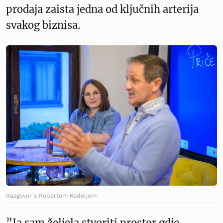
prodaja zaista jedna od ključnih arterija
svakog biznisa.
Razgovor s Robertom Kodeljom
”Ja sam željela stvoriti prostor gdje