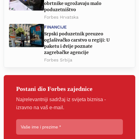
obrtnike ugrožavaju malo
poduzetništvo
Forbes Hrvatska
FINANCIJE
Srpski poduzetnik preuzeo
oglašivačko carstvo u regiji: U
paketu i dvije poznate
zagrebačke agencije
Forbes Srbija
Postani dio Forbes zajednice
Najrelevantniji sadržaj iz svijeta biznisa -
izravno na vaš e-mail.