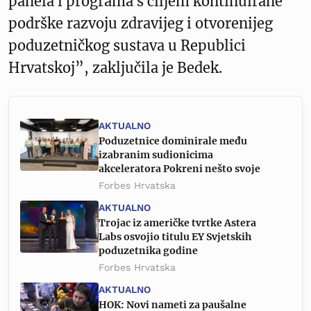
panela i programa s ciljem kontinuirane
podrške razvoju zdravijeg i otvorenijeg
poduzetničkog sustava u Republici
Hrvatskoj”, zaključila je Bedek.
AKTUALNO
Poduzetnice dominirale među
izabranim sudionicima
akceleratora Pokreni nešto svoje
Forbes Hrvatska
AKTUALNO
Trojac iz američke tvrtke Astera
Labs osvojio titulu EY Svjetskih
poduzetnika godine
Forbes Hrvatska
AKTUALNO
HOK: Novi nameti za paušalne