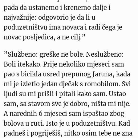
pada da ustanemo i krenemo dalje i
najvažnije: odgovorio je da li u
poduzetništvu ima novaca i radi čega je
novac posljedica, a ne cilj.”
”Službeno: greške ne bole. Neslužbeno:
Boli itekako. Prije nekoliko mjeseci sam
pao s bicikla usred prepunog Jaruna, kada
mi je izletio jedan dječak s romobilom. Svi
ljudi su mi prišli i pitali kako sam. Ustao
sam, sa stavom sve je dobro, ništa mi nije.
A narednih 6 mjeseci sam ispaštao zbog
bolova u ruci. Isto je u poduzetništvu. Kad
padneš i pogriješiš, nitko osim tebe ne zna