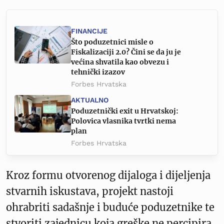
FINANCIJE
Što poduzetnici misle o
Fiskalizaciji 2.0? Čini se da ju je
većina shvatila kao obvezu i
tehnički izazov
Forbes Hrvatska
AKTUALNO
Poduzetnički exit u Hrvatskoj:
Polovica vlasnika tvrtki nema
plan
Forbes Hrvatska
Kroz formu otvorenog dijaloga i dijeljenja
stvarnih iskustava, projekt nastoji
ohrabriti sadašnje i buduće poduzetnike te
stvoriti zajednicu koja greške ne percipira