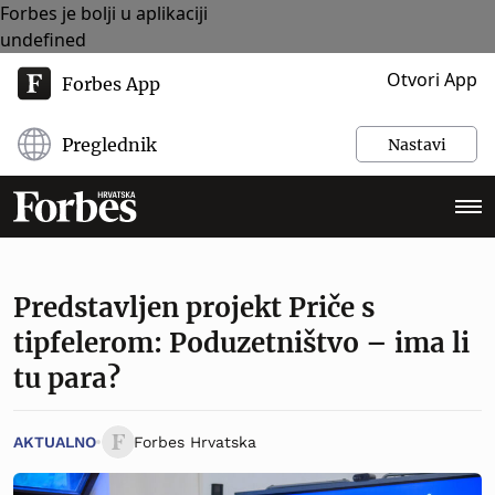
Forbes je bolji u aplikaciji
undefined
Otvori App
Forbes App
Preglednik
Nastavi
Predstavljen projekt Priče s
tipfelerom: Poduzetništvo – ima li
tu para?
AKTUALNO
Forbes Hrvatska