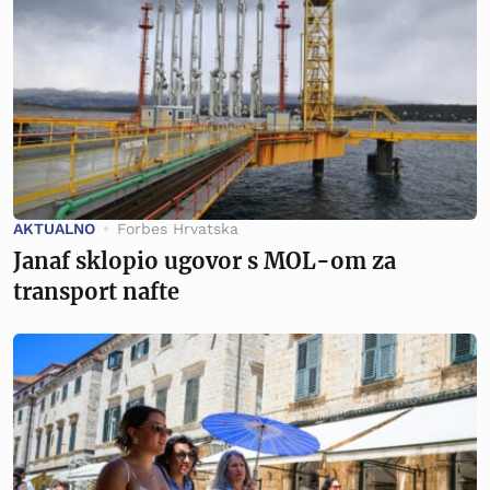
AKTUALNO
Forbes Hrvatska
Janaf sklopio ugovor s MOL-om za
transport nafte