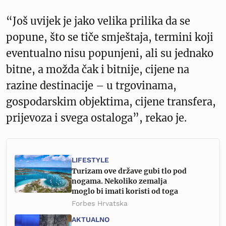
“Još uvijek je jako velika prilika da se
popune, što se tiče smještaja, termini koji
eventualno nisu popunjeni, ali su jednako
bitne, a možda čak i bitnije, cijene na
razine destinacije – u trgovinama,
gospodarskim objektima, cijene transfera,
prijevoza i svega ostaloga”, rekao je.
LIFESTYLE
Turizam ove države gubi tlo pod
nogama. Nekoliko zemalja
moglo bi imati koristi od toga
Forbes Hrvatska
AKTUALNO