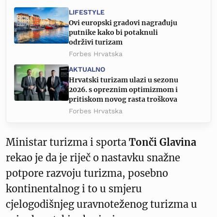
LIFESTYLE
Ovi europski gradovi nagrađuju
putnike kako bi potaknuli
održivi turizam
Forbes Hrvatska
AKTUALNO
Hrvatski turizam ulazi u sezonu
2026. s opreznim optimizmom i
pritiskom novog rasta troškova
Forbes Hrvatska
Ministar turizma i sporta
Tonči Glavina
rekao je da je riječ o nastavku snažne
potpore razvoju turizma, posebno
kontinentalnog i to u smjeru
cjelogodišnjeg uravnoteženog turizma u