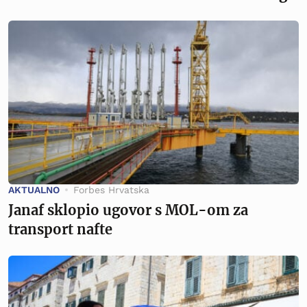
AKTUALNO
Forbes Hrvatska
Janaf sklopio ugovor s MOL-om za
transport nafte