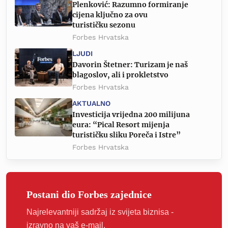
Plenković: Razumno formiranje
cijena ključno za ovu
turističku sezonu
Forbes Hrvatska
LJUDI
Davorin Štetner: Turizam je naš
blagoslov, ali i prokletstvo
Forbes Hrvatska
AKTUALNO
Investicija vrijedna 200 milijuna
eura: “Pical Resort mijenja
turističku sliku Poreča i Istre”
Forbes Hrvatska
Postani dio Forbes zajednice
Najrelevantniji sadržaj iz svijeta biznisa -
izravno na vaš e-mail.