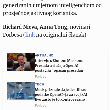
generiranih umjetnom inteligencijom od
prosječnog aktivnog korisnika.
Richard Nieva, Anna Tong,
novinari
Forbesa (
link
na originalni članak)
AKTUALNO
Intervju s Elonom Muskom:
Presuda u slučaju OpenAI
postavlja “opasan presedan”
Forbes
TECH
Musk priznaje da je destilirao
podatke OpenAI-ja za svoj xAI.
Evo zašto je to kontroverzno
Forbes