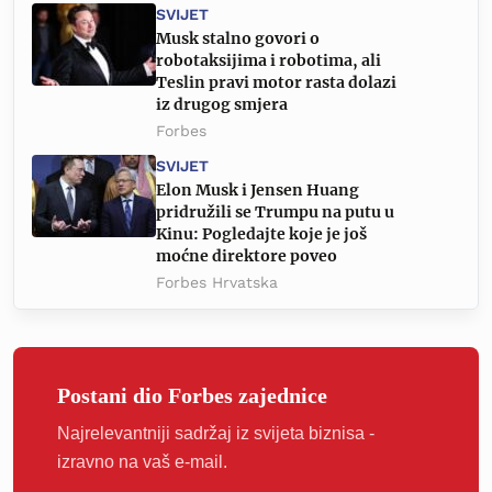
SVIJET
Musk stalno govori o
robotaksijima i robotima, ali
Teslin pravi motor rasta dolazi
iz drugog smjera
Forbes
SVIJET
Elon Musk i Jensen Huang
pridružili se Trumpu na putu u
Kinu: Pogledajte koje je još
moćne direktore poveo
Forbes Hrvatska
Postani dio Forbes zajednice
Najrelevantniji sadržaj iz svijeta biznisa -
izravno na vaš e-mail.