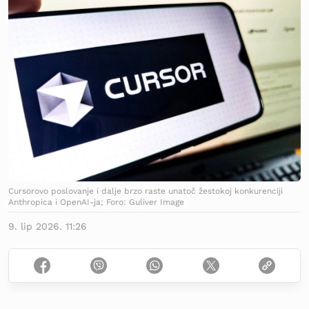
Cursorovo poslovanje i dalje brzo raste unatoč žestokoj konkurenciji
Anthropica i OpenAI-ja; Foro: Guliver Image
9. lip 2026. 11:26