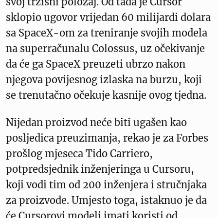
svoj tržišni položaj. Od tada je Cursor
sklopio ugovor vrijedan 60 milijardi dolara
sa SpaceX-om za treniranje svojih modela
na superračunalu Colossus, uz očekivanje
da će ga SpaceX preuzeti ubrzo nakon
njegova povijesnog izlaska na burzu, koji
se trenutačno očekuje kasnije ovog tjedna.
Nijedan proizvod neće biti ugašen kao
posljedica preuzimanja, rekao je za Forbes
prošlog mjeseca Tido Carriero,
potpredsjednik inženjeringa u Cursoru,
koji vodi tim od 200 inženjera i stručnjaka
za proizvode. Umjesto toga, istaknuo je da
će Cursorovi modeli imati koristi od