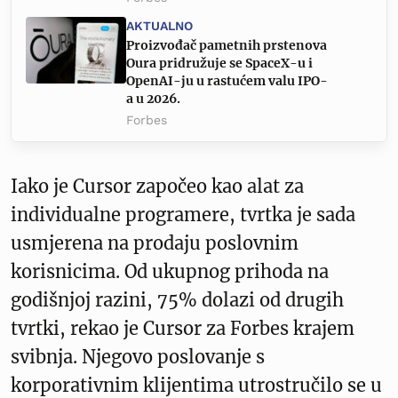
AKTUALNO
Proizvođač pametnih prstenova
Oura pridružuje se SpaceX-u i
OpenAI-ju u rastućem valu IPO-
a u 2026.
Forbes
Iako je Cursor započeo kao alat za
individualne programere, tvrtka je sada
usmjerena na prodaju poslovnim
korisnicima. Od ukupnog prihoda na
godišnjoj razini, 75% dolazi od drugih
tvrtki, rekao je Cursor za Forbes krajem
svibnja. Njegovo poslovanje s
korporativnim klijentima utrostručilo se u