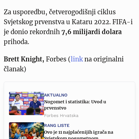
Za usporedbu, četverogodišnji ciklus
Svjetskog prvenstva u Kataru 2022. FIFA-i
je donio rekordnih
7,6 milijardi dolara
prihoda.
Brett Knight,
Forbes (
link
na originalni
članak)
AKTUALNO
Nogomet i statistika: Uvod u
prvenstvo
Forbes Hrvatska
RANG LISTE
Ovo je 11 najplaćenijih igrača na
Svjetskom nogometnom