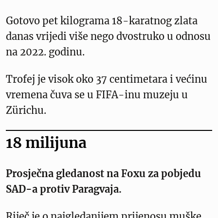
Gotovo pet kilograma 18-karatnog zlata
danas vrijedi više nego dvostruko u odnosu
na 2022. godinu.
Trofej je visok oko 37 centimetara i većinu
vremena čuva se u FIFA-inu muzeju u
Zürichu.
18 milijuna
Prosječna gledanost na Foxu za pobjedu
SAD-a protiv Paragvaja.
Riječ je o najgledanijem prijenosu muške