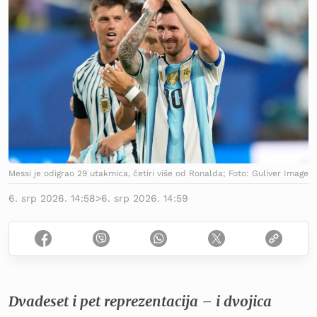
Messi je odigrao 29 utakmica, četiri više od Ronalda; Foto: Guliver Image
6. srp 2026. 14:58
>
6. srp 2026. 14:59
Dvadeset i pet reprezentacija – i dvojica