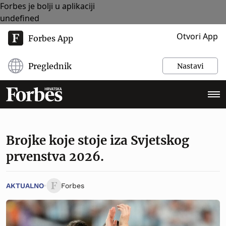
Forbes je bolji u aplikaciji
undefined
Otvori App
Forbes App
Preglednik
Nastavi
Brojke koje stoje iza Svjetskog
prvenstva 2026.
AKTUALNO
Forbes