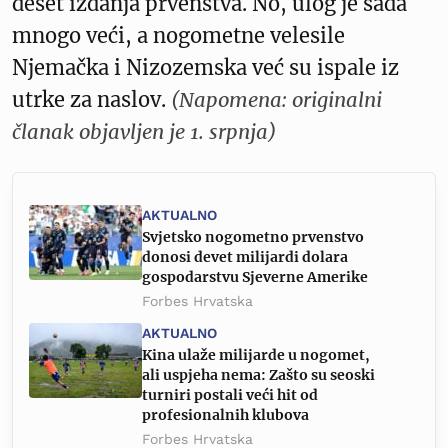
deset izdanja prvenstva. No, ulog je sada
mnogo veći, a nogometne velesile
Njemačka i Nizozemska već su ispale iz
utrke za naslov.
(Napomena: originalni
članak objavljen je 1. srpnja)
AKTUALNO
Svjetsko nogometno prvenstvo
donosi devet milijardi dolara
gospodarstvu Sjeverne Amerike
Forbes Hrvatska
AKTUALNO
Kina ulaže milijarde u nogomet,
ali uspjeha nema: Zašto su seoski
turniri postali veći hit od
profesionalnih klubova
Forbes Hrvatska