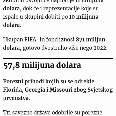
skupinu osvojit će najmanje
11 milijuna
dolara
, dok će i reprezentacije koje su
ispale u skupini dobiti po
10 milijuna
dolara
.
Ukupan FIFA-in fond iznosi
871 milijun
dolara
, gotovo dvostruko više nego 2022.
57,8 milijuna dolara
Porezni prihodi kojih su se odrekle
Florida, Georgia i Missouri zbog Svjetskog
prvenstva.
Tri savezne države odobrile su porezne