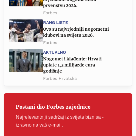
prvenstvu 2026.
Forbes
RANG LISTE
Ovo su najvrjedniji nogometni
klubovi na svijetu 2026.
Forbes
AKTUALNO
Nogomet i klađenje: Hrvati
uplate 1,2 milijarde eura
godišnje
Forbes Hrvatska
Postani dio Forbes zajednice
Najrelevantniji sadržaj iz svijeta biznisa -
izravno na vaš e-mail.