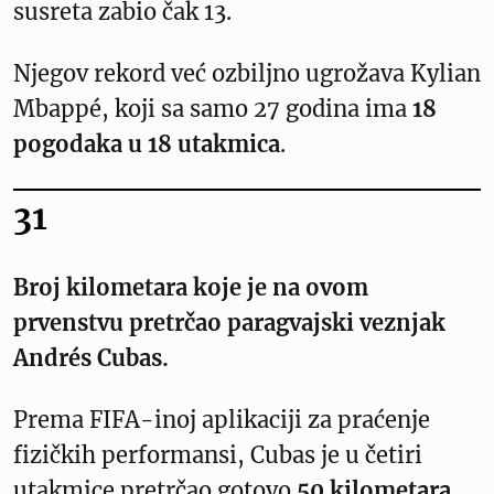
susreta zabio čak 13.
Njegov rekord već ozbiljno ugrožava Kylian
Mbappé, koji sa samo 27 godina ima
18
pogodaka u 18 utakmica
.
31
Broj kilometara koje je na ovom
prvenstvu pretrčao paragvajski veznjak
Andrés Cubas.
Prema FIFA-inoj aplikaciji za praćenje
fizičkih performansi, Cubas je u četiri
utakmice pretrčao gotovo
50 kilometara
,