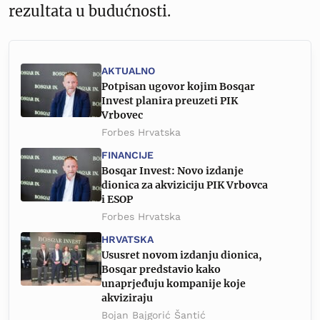
rezultata u budućnosti.
AKTUALNO
Potpisan ugovor kojim Bosqar
Invest planira preuzeti PIK
Vrbovec
Forbes Hrvatska
FINANCIJE
Bosqar Invest: Novo izdanje
dionica za akviziciju PIK Vrbovca
i ESOP
Forbes Hrvatska
HRVATSKA
Ususret novom izdanju dionica,
Bosqar predstavio kako
unaprjeđuju kompanije koje
akviziraju
Bojan Bajgorić Šantić