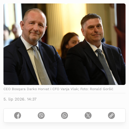
CEO Bosqara Darko Horvat i CFO Vanja Vlak; Foto: Ronald Goršić
5. lip 2026. 14:37