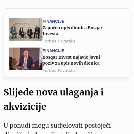
FINANCIJE
Započeo upis dionica Bosqar
Investa
Forbes Hrvatska
FINANCIJE
Bosqar Invest najavio javni
poziv za upis novih dionica
Forbes Hrvatska
Slijede nova ulaganja i
akvizicije
U ponudi mogu sudjelovati postojeći