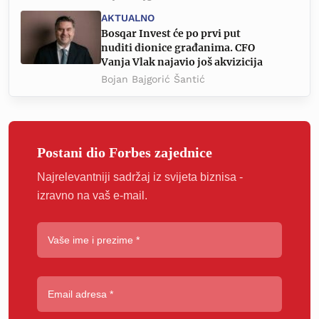
AKTUALNO
Bosqar Invest će po prvi put
nuditi dionice građanima. CFO
Vanja Vlak najavio još akvizicija
Bojan Bajgorić Šantić
Postani dio Forbes zajednice
Najrelevantniji sadržaj iz svijeta biznisa -
izravno na vaš e-mail.