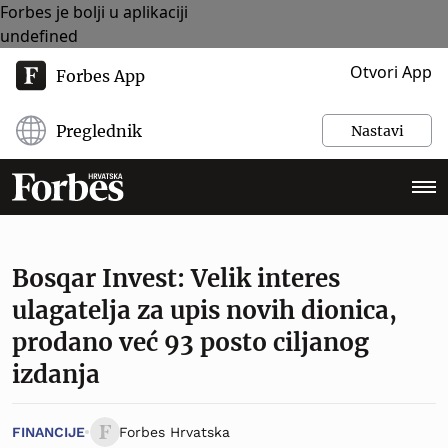
Forbes je bolji u aplikaciji
undefined
Otvori App
Forbes App
Preglednik
Nastavi
Bosqar Invest: Velik interes
ulagatelja za upis novih dionica,
prodano već 93 posto ciljanog
izdanja
FINANCIJE
Forbes Hrvatska