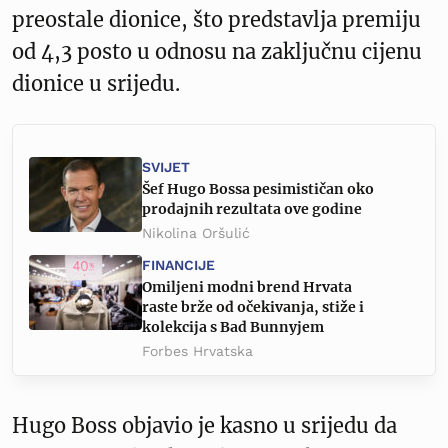
preostale dionice, što predstavlja premiju
od 4,3 posto u odnosu na zaključnu cijenu
dionice u srijedu.
SVIJET
Šef Hugo Bossa pesimističan oko
prodajnih rezultata ove godine
Nikolina Oršulić
FINANCIJE
Omiljeni modni brend Hrvata
raste brže od očekivanja, stiže i
kolekcija s Bad Bunnyjem
Forbes Hrvatska
Hugo Boss objavio je kasno u srijedu da