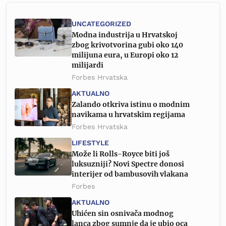
UNCATEGORIZED
Modna industrija u Hrvatskoj
zbog krivotvorina gubi oko 140
milijuna eura, u Europi oko 12
milijardi
Forbes Hrvatska
AKTUALNO
Zalando otkriva istinu o modnim
navikama u hrvatskim regijama
Forbes Hrvatska
LIFESTYLE
Može li Rolls-Royce biti još
luksuzniji? Novi Spectre donosi
interijer od bambusovih vlakana
Forbes
AKTUALNO
Uhićen sin osnivača modnog
lanca zbog sumnje da je ubio oca