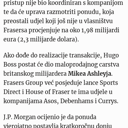
pristup nije bio koordiniran s kompanijom
te da će uprava razmotriti ponudu, koja
preostali udjel koji još nije u vlasništvu
Frasersa procjenjuje na oko 1,98 milijardi
eura (2,3 milijarde dolara).
Ako dođe do realizacije transakcije, Hugo
Boss postat će dio maloprodajnog carstva
britanskog milijardera
Mikea Ashleyja
.
Frasers Group već posjeduje lance Sports
Direct i House of Fraser te ima udjele u
kompanijama Asos, Debenhams i Currys.
J.P. Morgan ocijenio je da ponuda
vjerojatno postavlja kratkoročnu donju