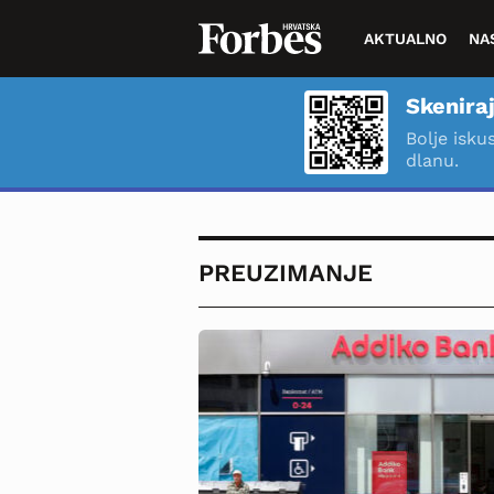
AKTUALNO
NA
Skeniraj
Bolje isku
dlanu.
PREUZIMANJE