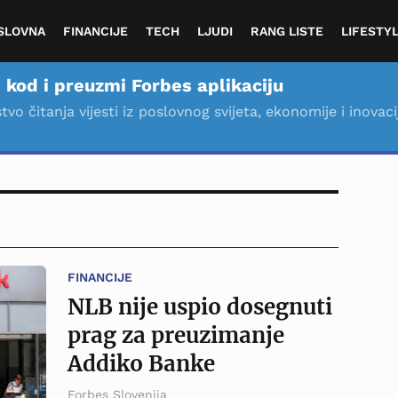
SLOVNA
FINANCIJE
TECH
LJUDI
RANG LISTE
LIFESTY
 kod i preuzmi Forbes aplikaciju
stvo čitanja vijesti iz poslovnog svijeta, ekonomije i inovaci
FINANCIJE
NLB nije uspio dosegnuti
prag za preuzimanje
Addiko Banke
Forbes Slovenija