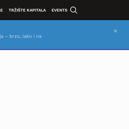
LE
TRŽIŠTE KAPITALA
EVENTS
×
ja – brzo, lako i na