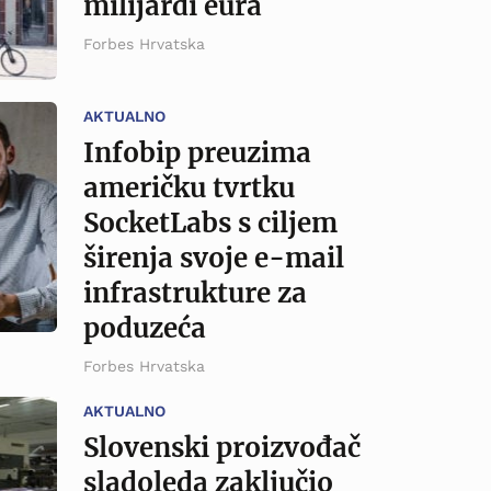
milijardi eura
Forbes Hrvatska
AKTUALNO
Infobip preuzima
američku tvrtku
SocketLabs s ciljem
širenja svoje e-mail
infrastrukture za
poduzeća
Forbes Hrvatska
AKTUALNO
Slovenski proizvođač
sladoleda zaključio