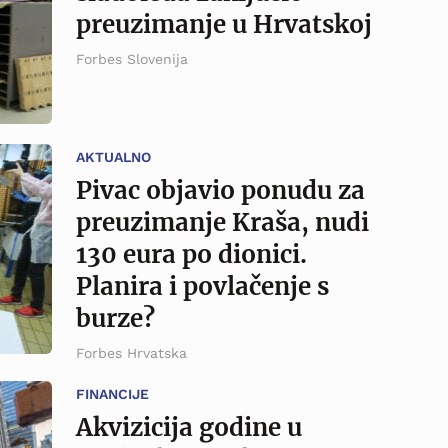
preuzimanje u Hrvatskoj
Forbes Slovenija
AKTUALNO
Pivac objavio ponudu za
preuzimanje Kraša, nudi
130 eura po dionici.
Planira i povlačenje s
burze?
Forbes Hrvatska
FINANCIJE
Akvizicija godine u