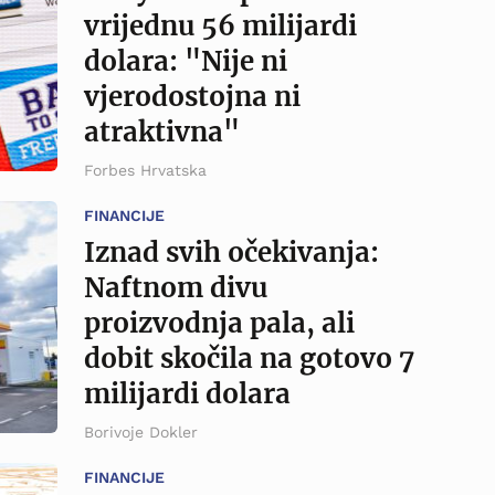
vrijednu 56 milijardi
dolara: "Nije ni
vjerodostojna ni
atraktivna"
Forbes Hrvatska
FINANCIJE
Iznad svih očekivanja:
Naftnom divu
proizvodnja pala, ali
dobit skočila na gotovo 7
milijardi dolara
Borivoje Dokler
FINANCIJE