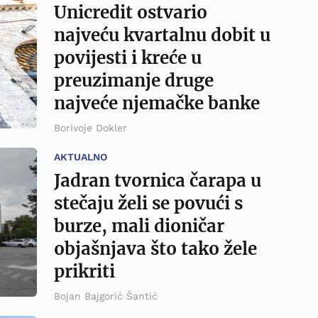
Unicredit ostvario
najveću kvartalnu dobit u
povijesti i kreće u
preuzimanje druge
najveće njemačke banke
Borivoje Dokler
AKTUALNO
Jadran tvornica čarapa u
stečaju želi se povući s
burze, mali dioničar
objašnjava što tako žele
prikriti
Bojan Bajgorić Šantić