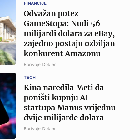
FINANCIJE
Odvažan potez
GameStopa: Nudi 56
milijardi dolara za eBay,
zajedno postaju ozbiljan
konkurent Amazonu
Borivoje Dokler
TECH
Kina naredila Meti da
poništi kupnju AI
startupa Manus vrijednu
dvije milijarde dolara
Borivoje Dokler