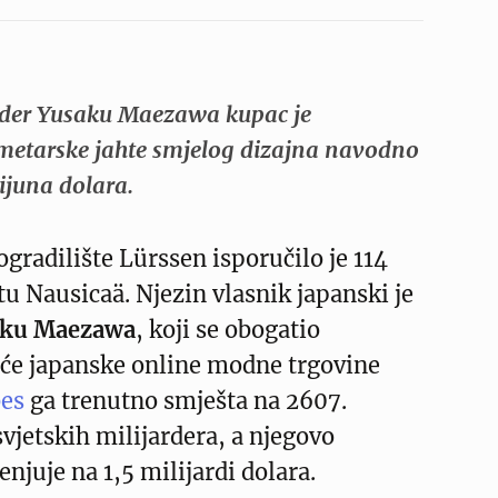
rder Yusaku Maezawa kupac je
metarske jahte smjelog dizajna navodno
ijuna dolara.
radilište Lürssen isporučilo je 114
u Nausicaä. Njezin vlasnik japanski je
aku Maezawa
, koji se obogatio
će japanske online modne trgovine
es
ga trenutno smješta na 2607.
svjetskih milijardera, a njegovo
njuje na 1,5 milijardi dolara.