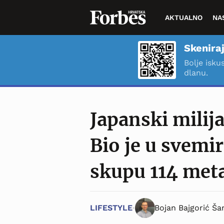
AKTUALNO
NA
Skeniraj
Bolje isku
dlanu.
Japanski milija
Bio je u svemir
skupu 114 met
LIFESTYLE
Bojan Bajgorić Ša