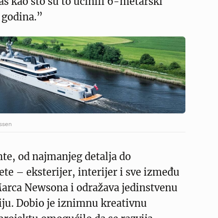
aš kao što su to učinili 6-metarski
 godina.”
ssen
hte, od najmanjeg detalja do
ete – eksterijer, interijer i sve između
Marca Newsona i odražava jedinstvenu
iju. Dobio je iznimnu kreativnu