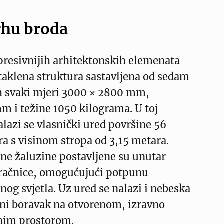
rhu broda
presivnijih arhitektonskih elemenata
taklena struktura sastavljena od sedam
ih svaki mjeri 3000 × 2800 mm,
mm i težine 1050 kilograma. U toj
nalazi se vlasnički ured površine 56
a s visinom stropa od 3,15 metara.
ne žaluzine postavljene su unutar
tračnice, omogućujući potpunu
nog svjetla. Uz ured se nalazi i nebeska
tni boravak na otvorenom, izravno
nim prostorom.