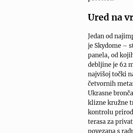
Ured na v
Jedan od najim
je Skydome – s
panela, od koj
debljine je 62 
najvišoj točki 
četvornih metar
Ukrasne bronča
klizne kružne 
kontrolu prirod
terasa za priva
povezana s rad