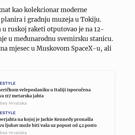
nat kao kolekcionar moderne
 planira i gradnju muzeja u Tokiju.
a u ruskoj raketi otputovao je na 12-
je u međunarodnu svemirsku stanicu.
et na mjesec u Muskovom SpaceX-u, ali
FESTYLE
eričkom veleposlaniku u Italiji isporučena
a 117 metarska jahta
rbes Hrvatska
FESTYLE
erjahta na kojoj je Jackie Kennedy pronašla
u ljubav može biti vaša uz popust od 42 posto
rbes Hrvatska