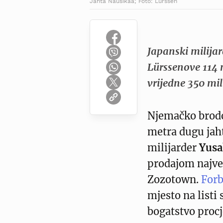
Jahta Nausikaä; Foto: Lürssen
Japanski milija
Lürssenove 114 
vrijedne 350 mil
Njemačko brodog
metra dugu jaht
milijarder
Yus
prodajom najve
Zozotown.
Forb
mjesto na listi 
bogatstvo procje