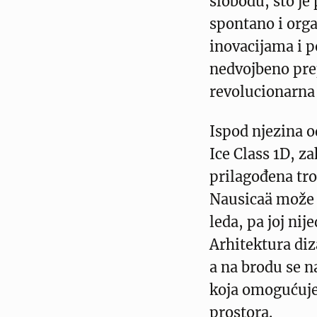
slobodu, što je
spontano i orga
inovacijama i 
nedvojbeno prep
revolucionarna 
Ispod njezina o
Ice Class 1D, z
prilagođena tr
Nausicaä može 
leda, pa joj nij
Arhitektura diz
a na brodu se n
koja omogućuje
prostora.