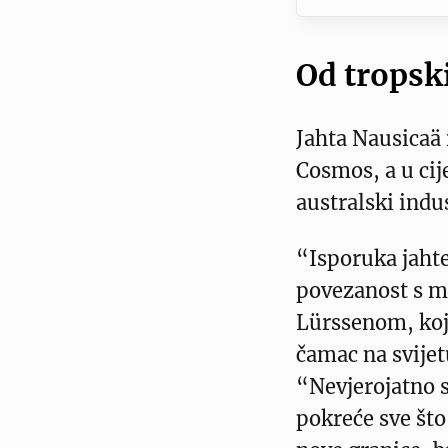
Od tropsk
Jahta Nausicaä
Cosmos, a u cije
australski indu
“Isporuka jaht
povezanost s 
Lürssenom, koji
čamac na svijet
“Nevjerojatno 
pokreće sve što