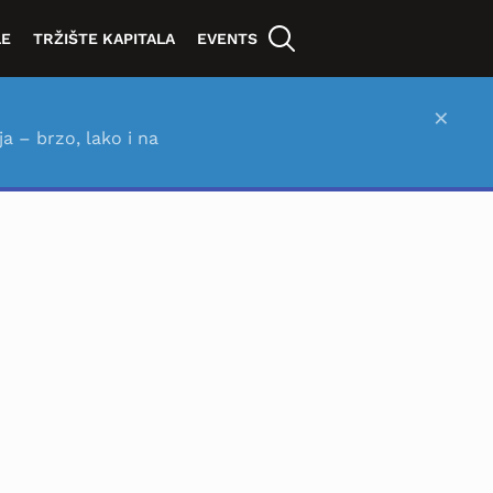
LE
TRŽIŠTE KAPITALA
EVENTS
×
ja – brzo, lako i na