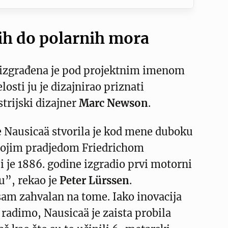
ih do polarnih mora
 izgrađena je pod projektnim imenom
losti ju je dizajnirao priznati
strijski dizajner
Marc Newson
.
e Nausicaä stvorila je kod mene duboku
mojim pradjedom Friedrichom
 je 1886. godine izgradio prvi motorni
u”, rekao je
Peter Lürssen
.
sam zahvalan na tome. Iako inovacija
 radimo, Nausicaä je zaista probila