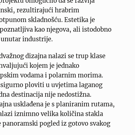
 projektu omogućilo da se razvija
nski, rezultirajući hrabrim
potpunom skladnošću. Estetika je
oznatljiva kao njegova, ali istodobno
unutar industrije.
dvažnog dizajna nalazi se trup klase
ahvaljujući kojem je jednako
opskim vodama i polarnim morima.
sigurno ploviti u uvjetima laganog
edna destinacija nije nedostižna.
ajna usklađena je s planiranim rutama,
alazi iznimno velika količina stakla
 panoramski pogled iz gotovo svakog