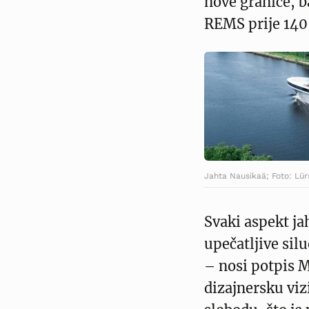
nove granice, b
REMS prije 140
Jahta Nausikaä; Foto: Lür
Svaki aspekt ja
upečatljive silu
– nosi potpis 
dizajnersku viz