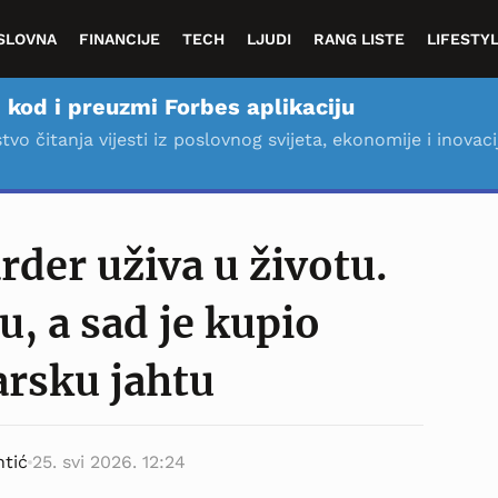
SLOVNA
FINANCIJE
TECH
LJUDI
RANG LISTE
LIFESTY
 kod i preuzmi Forbes aplikaciju
stvo čitanja vijesti iz poslovnog svijeta, ekonomije i inovaci
rder uživa u životu.
u, a sad je kupio
arsku jahtu
ntić
25. svi 2026. 12:24