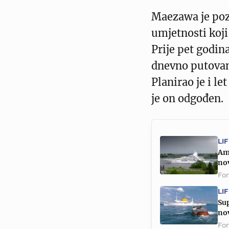
Maezawa je poz
umjetnosti koji
Prije pet godin
dnevno putovan
Planirao je i l
je on odgođen.
LI
Am
nov
Fo
LI
Sup
nov
Fo