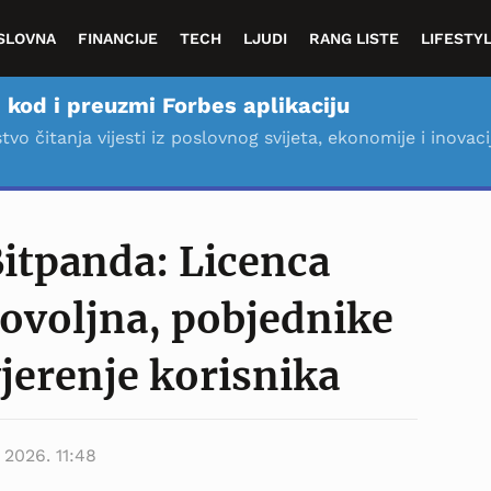
SLOVNA
FINANCIJE
TECH
LJUDI
RANG LISTE
LIFESTY
 kod i preuzmi Forbes aplikaciju
stvo čitanja vijesti iz poslovnog svijeta, ekonomije i inovaci
itpanda: Licenca
 dovoljna, pobjednike
vjerenje korisnika
 2026. 11:48