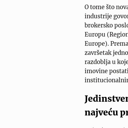
O tome što nova
industrije govo
brokersko poslo
Europu (Region
Europe). Prema
završetak jedn
razdoblja u koj
imovine postati 
institucionaln
Jedinstve
najveću p