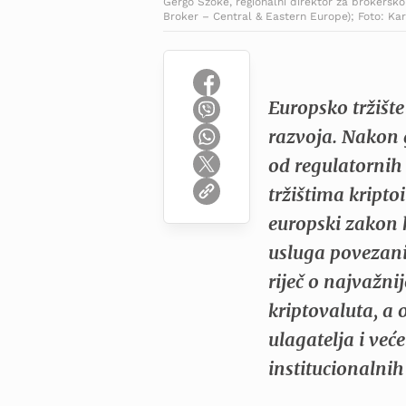
Gergő Szőke, regionalni direktor za brokersko
Broker – Central & Eastern Europe); Foto: Kar
Europsko tržište
razvoja. Nakon g
od regulatornih 
tržištima kripto
europski zakon 
usluga povezan
riječ o najvažni
kriptovaluta, a 
ulagatelja i već
institucionalnih 