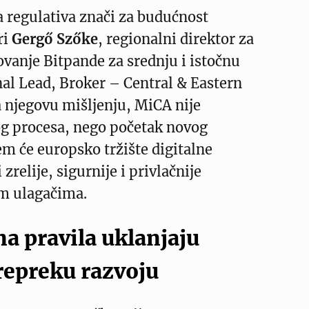
 regulativa znači za budućnost
ri
Gergő Szőke
, regionalni direktor za
vanje Bitpande za srednju i istočnu
al Lead, Broker – Central & Eastern
 njegovu mišljenju, MiCA nije
og procesa, nego početak novog
em će europsko tržište digitalne
zrelije, sigurnije i privlačnije
im ulagačima.
na pravila uklanjaju
repreku razvoju