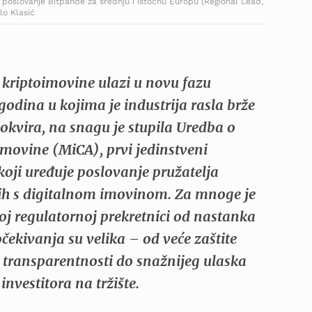
 poslovanje Bitpande za srednju i istočnu Europu (Regional Lead,
lo Klasić
 kriptoimovine ulazi u novu fazu
odina u kojima je industrija rasla brže
okvira, na snagu je stupila Uredba o
imovine (MiCA), prvi jedinstveni
koji uređuje poslovanje pružatelja
ih s digitalnom imovinom. Za mnoge je
joj regulatornoj prekretnici od nastanka
očekivanja su velika – od veće zaštite
e transparentnosti do snažnijeg ulaska
investitora na tržište.