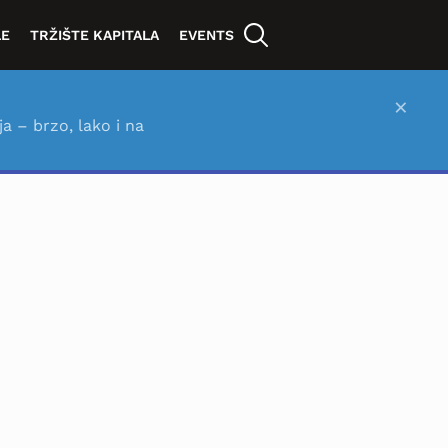
LE
TRŽIŠTE KAPITALA
EVENTS
×
ja – brzo, lako i na