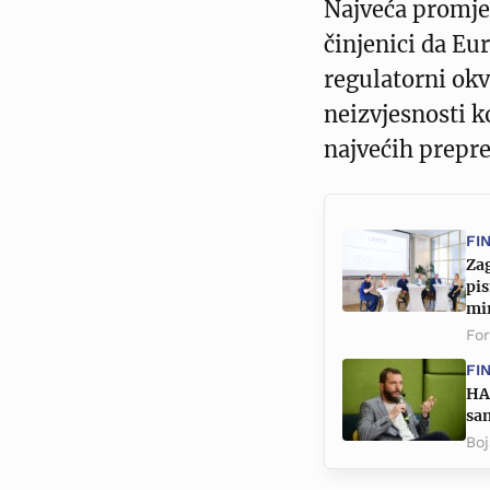
Najveća promje
činjenici da Eu
regulatorni okv
neizvjesnosti k
najvećih prepre
FI
Zag
pis
mi
Fo
FI
HA
sam
Boj