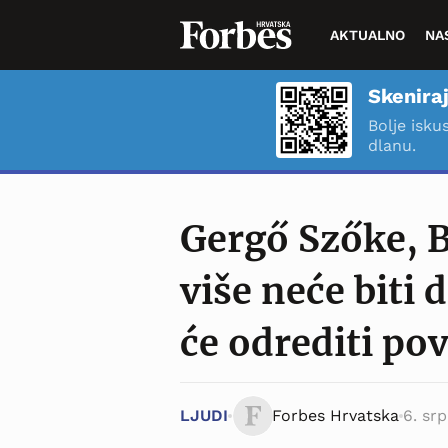
AKTUALNO
NA
Skeniraj
Bolje isku
dlanu.
Gergő Szőke, B
više neće biti
će odrediti po
LJUDI
Forbes Hrvatska
6. srp