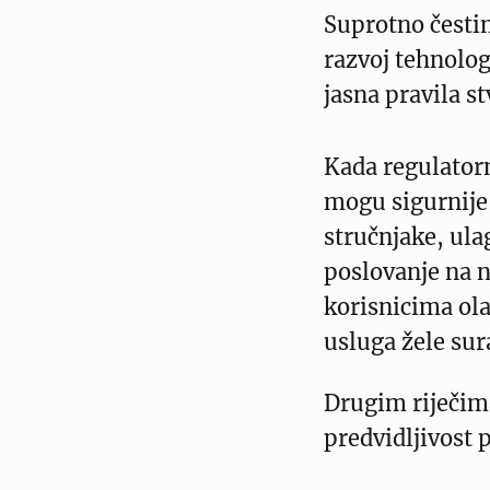
Suprotno česti
razvoj tehnolog
jasna pravila st
Kada regulator
mogu sigurnije 
stručnjake, ulag
poslovanje na n
korisnicima ola
usluga žele sur
Drugim riječima
predvidljivost 