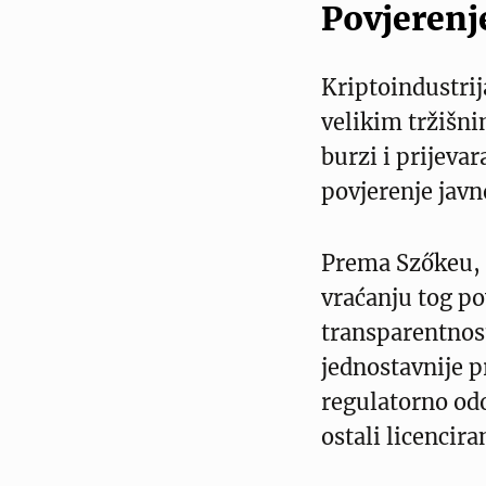
Povjerenj
Kriptoindustrij
velikim tržišn
burzi i prijeva
povjerenje javn
Prema Szőkeu, 
vraćanju tog po
transparentnost
jednostavnije pr
regulatorno odo
ostali licencira