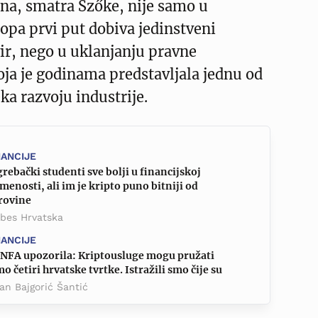
na, smatra Szőke, nije samo u
ropa prvi put dobiva jedinstveni
ir, nego u uklanjanju pravne
oja je godinama predstavljala jednu od
ka razvoju industrije.
NANCIJE
rebački studenti sve bolji u financijskoj
menosti, ali im je kripto puno bitniji od
rovine
rbes Hrvatska
NANCIJE
NFA upozorila: Kriptousluge mogu pružati
o četiri hrvatske tvrtke. Istražili smo čije su
an Bajgorić Šantić