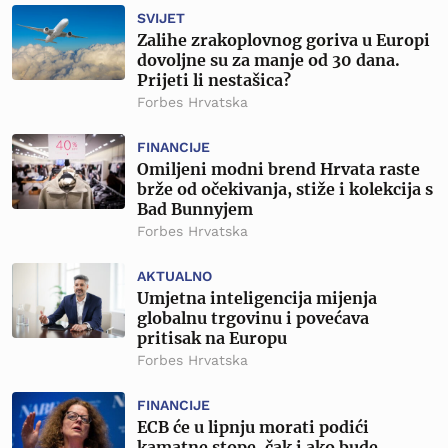
SVIJET
Zalihe zrakoplovnog goriva u Europi
dovoljne su za manje od 30 dana.
Prijeti li nestašica?
Forbes Hrvatska
FINANCIJE
Omiljeni modni brend Hrvata raste
brže od očekivanja, stiže i kolekcija s
Bad Bunnyjem
Forbes Hrvatska
AKTUALNO
Umjetna inteligencija mijenja
globalnu trgovinu i povećava
pritisak na Europu
Forbes Hrvatska
FINANCIJE
ECB će u lipnju morati podići
kamatne stope, čak i ako bude