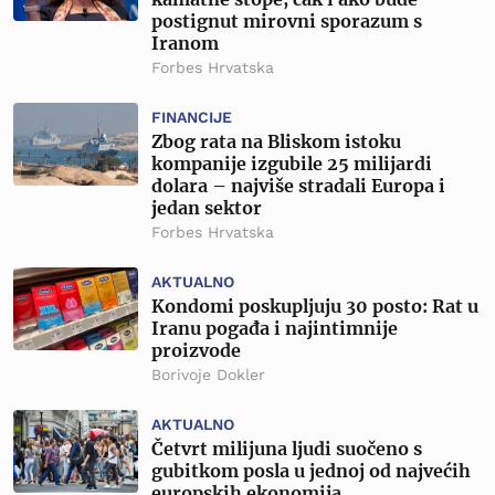
postignut mirovni sporazum s
Iranom
Forbes Hrvatska
FINANCIJE
Zbog rata na Bliskom istoku
kompanije izgubile 25 milijardi
dolara – najviše stradali Europa i
jedan sektor
Forbes Hrvatska
AKTUALNO
Kondomi poskupljuju 30 posto: Rat u
Iranu pogađa i najintimnije
proizvode
Borivoje Dokler
AKTUALNO
Četvrt milijuna ljudi suočeno s
gubitkom posla u jednoj od najvećih
europskih ekonomija