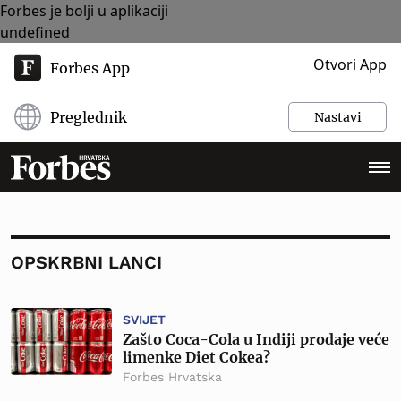
Forbes je bolji u aplikaciji
undefined
Otvori App
Forbes App
Preglednik
Nastavi
OPSKRBNI LANCI
SVIJET
Zašto Coca-Cola u Indiji prodaje veće
limenke Diet Cokea?
Forbes Hrvatska