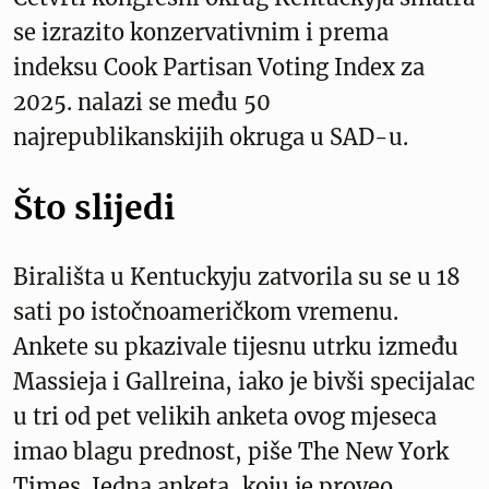
se izrazito konzervativnim i prema
indeksu Cook Partisan Voting Index za
2025. nalazi se među 50
najrepublikanskijih okruga u SAD-u.
Što slijedi
Birališta u Kentuckyju zatvorila su se u 18
sati po istočnoameričkom vremenu.
Ankete su pkazivale tijesnu utrku između
Massieja i Gallreina, iako je bivši specijalac
u tri od pet velikih anketa ovog mjeseca
imao blagu prednost, piše The New York
Times. Jedna anketa, koju je proveo