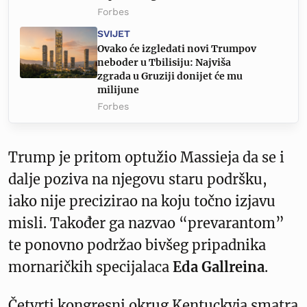
Forbes
SVIJET
Ovako će izgledati novi Trumpov
neboder u Tbilisiju: Najviša
zgrada u Gruziji donijet će mu
milijune
Forbes
Trump je pritom optužio Massieja da se i
dalje poziva na njegovu staru podršku,
iako nije precizirao na koju točno izjavu
misli. Također ga nazvao “prevarantom”
te ponovno podržao bivšeg pripadnika
mornaričkih specijalaca
Eda Gallreina
.
Četvrti kongresni okrug Kentuckyja smatra