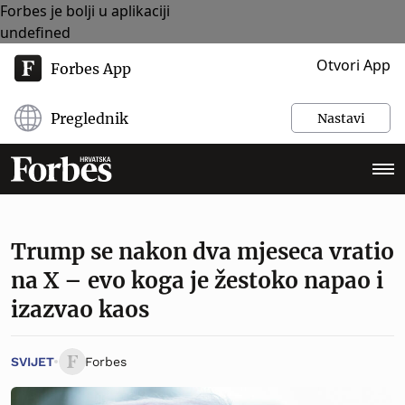
Forbes je bolji u aplikaciji
undefined
Otvori App
Forbes App
Preglednik
Nastavi
Trump se nakon dva mjeseca vratio
na X – evo koga je žestoko napao i
izazvao kaos
SVIJET
Forbes