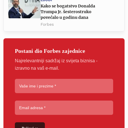
Kako se bogatstvo Donalda
Trumpa Jr. šesterostruko
povećalo u godinu dana
Forbes
Postani dio Forbes zajednice
Najrelevantniji sadržaj iz svijeta biznisa -
izravno na vaš e-mail.