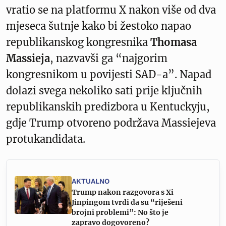
vratio se na platformu X nakon više od dva
mjeseca šutnje kako bi žestoko napao
republikanskog kongresnika
Thomasa
Massieja
, nazvavši ga “najgorim
kongresnikom u povijesti SAD-a”. Napad
dolazi svega nekoliko sati prije ključnih
republikanskih predizbora u Kentuckyju,
gdje Trump otvoreno podržava Massiejeva
protukandidata.
AKTUALNO
Trump nakon razgovora s Xi
Jinpingom tvrdi da su “riješeni
brojni problemi”: No što je
zapravo dogovoreno?