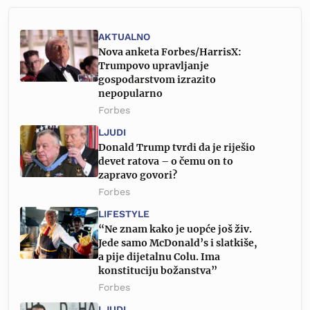
AKTUALNO
Nova anketa Forbes/HarrisX:
Trumpovo upravljanje
gospodarstvom izrazito
nepopularno
Forbes
LJUDI
Donald Trump tvrdi da je riješio
devet ratova – o čemu on to
zapravo govori?
Forbes
LIFESTYLE
“Ne znam kako je uopće još živ.
Jede samo McDonald’s i slatkiše,
a pije dijetalnu Colu. Ima
konstituciju božanstva”
Forbes
LJUDI