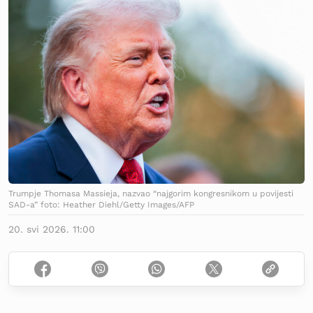
Trumpje Thomasa Massieja, nazvao “najgorim kongresnikom u povijesti
SAD-a” foto: Heather Diehl/Getty Images/AFP
20. svi 2026. 11:00