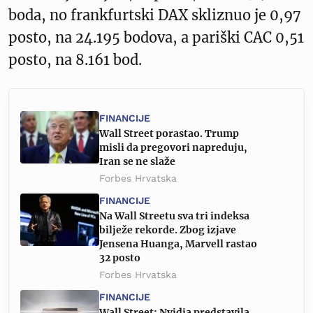
boda, no frankfurtski DAX skliznuo je 0,97
posto, na 24.195 bodova, a pariški CAC 0,51
posto, na 8.161 bod.
FINANCIJE
Wall Street porastao. Trump
misli da pregovori napreduju,
Iran se ne slaže
Forbes Hrvatska
FINANCIJE
Na Wall Streetu sva tri indeksa
bilježe rekorde. Zbog izjave
Jensena Huanga, Marvell rastao
32 posto
Forbes Hrvatska
FINANCIJE
Wall Street: Nvidia predstavila