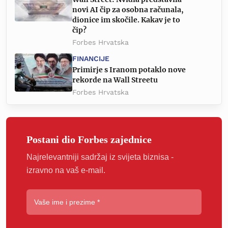
novi AI čip za osobna računala,
dionice im skočile. Kakav je to
čip?
Forbes Hrvatska
FINANCIJE
Primirje s Iranom potaklo nove
rekorde na Wall Streetu
Forbes Hrvatska
Postani dio Forbes zajednice
Najrelevantniji sadržaj iz svijeta biznisa -
izravno na vaš e-mail.