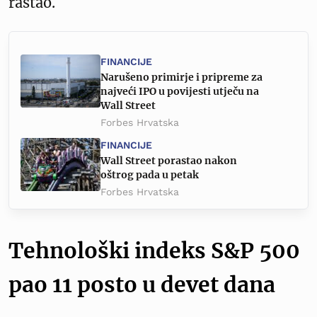
rastao.
FINANCIJE
Narušeno primirje i pripreme za
najveći IPO u povijesti utječu na
Wall Street
Forbes Hrvatska
FINANCIJE
Wall Street porastao nakon
oštrog pada u petak
Forbes Hrvatska
Tehnološki indeks S&P 500
pao 11 posto u devet dana