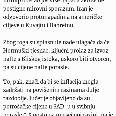
Trump
obećao još više napada ako se ne
postigne mirovni sporazum. Iran je
odgovorio protunapadima na američke
ciljeve u Kuvajtu i Bahreinu.
Zbog toga su splasnule nade ulagača da će
Hormuški tjesnac, ključni prolaz za izvoz
nafte s Bliskog istoka, uskoro biti otvoren,
pa su cijene nafte porasle.
To, pak, znači da bi se inflacija mogla
zadržati na povišenim razinama dulje
razdoblje. Jučer je objavljeno da su
potrošačke cijene u SAD-u u svibnju
porasle 0,5 posto na mjesečnoj razini, pa je