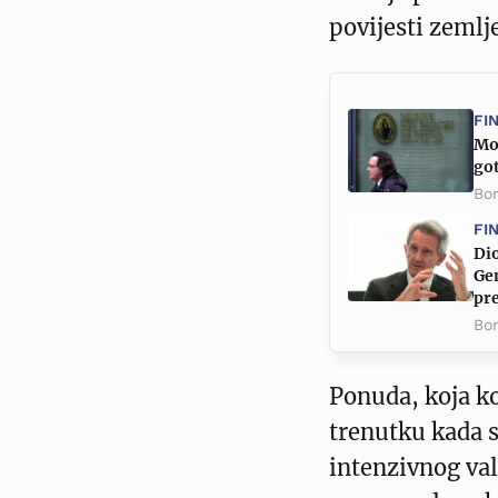
povijesti zemlje
FI
Mon
go
Bor
FI
Di
Gen
pre
Bor
Ponuda, koja ko
trenutku kada s
intenzivnog val