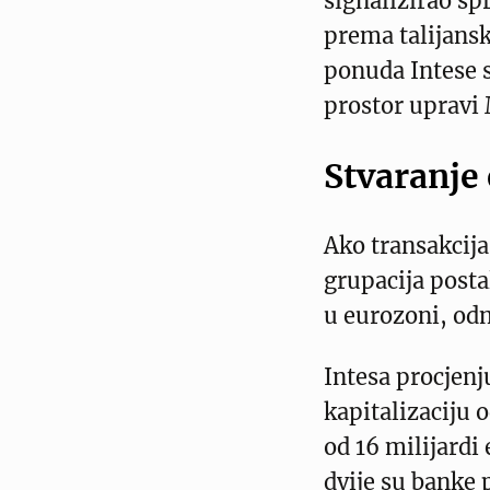
signalizirao s
prema talijans
ponuda Intese 
prostor upravi
Stvaranje
Ako transakcija
grupacija posta
u eurozoni, od
Intesa procjenj
kapitalizaciju o
od 16 milijardi
dvije su banke 