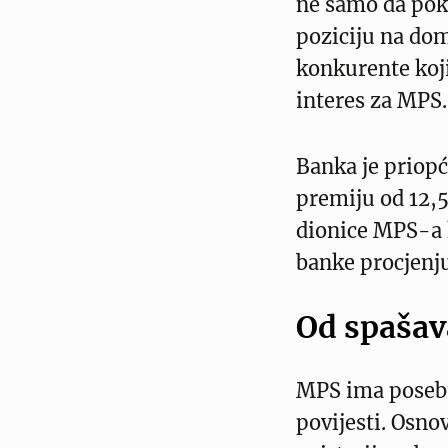
ne samo da pok
poziciju na dom
konkurente koji
interes za MPS.
Banka je priopć
premiju od 12,5
dionice MPS-a 
banke procjenju
Od spašav
MPS ima posebn
povijesti. Osno