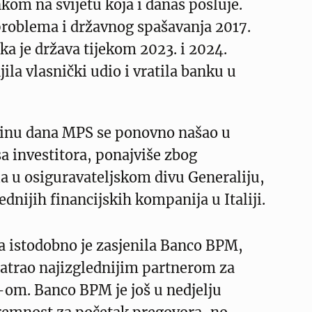
kom na svijetu koja i danas posluje.
roblema i državnog spašavanja 2017.
ska je država tijekom 2023. i 2024.
la vlasnički udio i vratila banku u
dinu dana MPS se ponovno našao u
sa investitora, ponajviše zbog
a u osiguravateljskom divu Generaliju,
ednijih financijskih kompanija u Italiji.
a istodobno je zasjenila Banco BPM,
matrao najizglednijim partnerom za
-om. Banco BPM je još u nedjelju