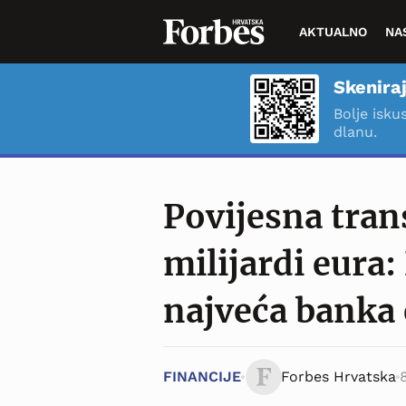
AKTUALNO
NA
Skeniraj
Bolje isku
dlanu.
Povijesna tran
milijardi eura:
najveća banka
FINANCIJE
Forbes Hrvatska