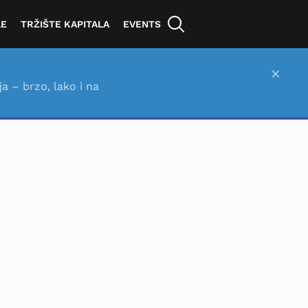
LE
TRŽIŠTE KAPITALA
EVENTS
×
ja – brzo, lako i na