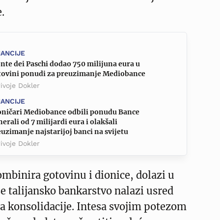
.
NANCIJE
te dei Paschi dodao 750 milijuna eura u
tovini ponudi za preuzimanje Mediobance
ivoje Dokler
NANCIJE
oničari Mediobance odbili ponudu Bance
erali od 7 milijardi eura i olakšali
uzimanje najstarijoj banci na svijetu
ivoje Dokler
mbinira gotovinu i dionice, dolazi u
e talijansko bankarstvo nalazi usred
a konsolidacije. Intesa svojim potezom