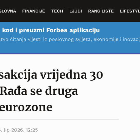
SLOVNA
FINANCIJE
TECH
LJUDI
RANG LISTE
LIFESTY
 kod i preuzmi Forbes aplikaciju
stvo čitanja vijesti iz poslovnog svijeta, ekonomije i inovaci
sakcija vrijedna 30
 Rađa se druga
 eurozone
8. lip 2026. 12:25