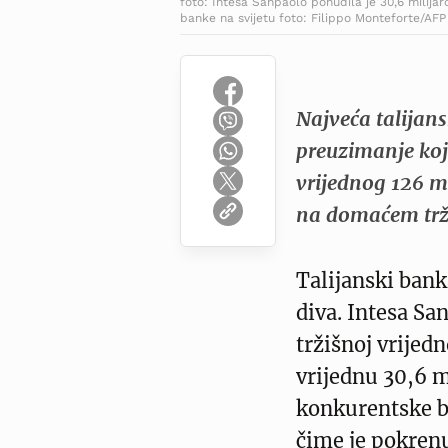
foto: Intesa Sanpaolo ponudila je 30,6 milijar
banke na svijetu foto: Filippo Monteforte/AFP
Najveća talijan
preuzimanje koj
vrijednog 126 mi
na domaćem trži
Talijanski bank
diva. Intesa Sa
tržišnoj vrijed
vrijednu 30,6 m
konkurentske b
čime je pokren