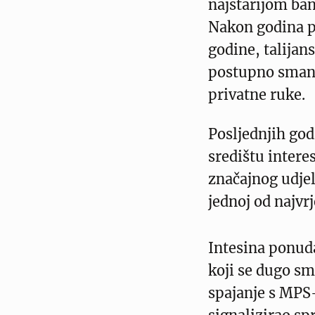
najstarijom ban
Nakon godina p
godine, talijan
postupno smanji
privatne ruke.
Posljednjih go
središtu intere
značajnog udjel
jednoj od najvrj
Intesina ponud
koji se dugo s
spajanje s MPS