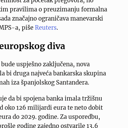
premnost za početak pregovora, no
kim pravilima o preuzimanju formalna
sada značajno ograničava manevarski
 MPS-a, piše
Reuters
.
 europskog diva
 bude uspješno zaključena, nova
la bi druga najveća bankarska skupina
mah iza španjolskog Santandera.
uje da bi spojena banka imala tržišnu
d oko 126 milijardi eura te neto dobit
 eura do 2029. godine. Za usporedbu,
prošle godine zajedno ostvarile 13,6