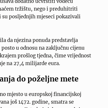
ušava dodatno učvrstiti vodeću
aćem tržištu, nego i preduhitriti
 su posljednjih mjeseci pokazivali
ila da njezina ponuda predstavlja
 posto u odnosu na zaključnu cijenu
krajem prošlog tjedna, čime vrijednost
je na 27,4 milijarde eura.
anja do poželjne mete
o mjesto u europskoj financijskoj
vana još 1472. godine, smatra se