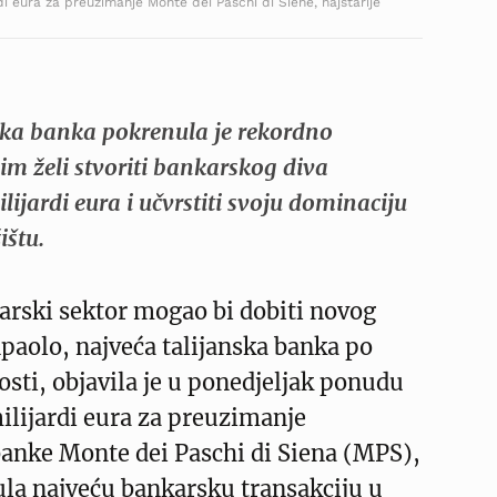
di eura za preuzimanje Monte dei Paschi di Siene, najstarije
ska banka pokrenula je rekordno
im želi stvoriti bankarskog diva
lijardi eura i učvrstiti svoju dominaciju
štu.
arski sektor mogao bi dobiti novog
npaolo, najveća talijanska banka po
nosti, objavila je u ponedjeljak ponudu
ilijardi eura za preuzimanje
anke Monte dei Paschi di Siena (MPS),
ula najveću bankarsku transakciju u