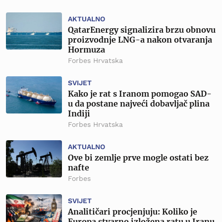
AKTUALNO
QatarEnergy signalizira brzu obnovu
proizvodnje LNG-a nakon otvaranja
Hormuza
Forbes Hrvatska
SVIJET
Kako je rat s Iranom pomogao SAD-
u da postane najveći dobavljač plina
Indiji
Forbes Hrvatska
AKTUALNO
Ove bi zemlje prve mogle ostati bez
nafte
Forbes
SVIJET
Analitičari procjenjuju: Koliko je
Europa stvarno izložena ratu u Iranu