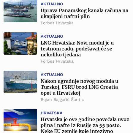
AKTUALNO
Uprava Panamskog kanala računa na
ukapljeni naftni plin
Forbes Hrvatska
AKTUALNO
LNG Hrvatska: Novi modul je u
testnom radu, podešavat će se
nekoliko tjedana
Forbes Hrvatska
AKTUALNO
Nakon ugradnje novog modula u
Turskoj, FSRU brod LNG Croatia
opet u Hrvatskoj
Bojan Bajgorić Šantić
HRVATSKA
Hrvatska je ove godine povećala uvoz
plina i nafte iz Rusije za 55 posto.
Neke EU zemlje koje intezivno