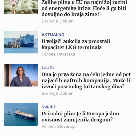
Zalihe plina u EU na najnižoj razini
od energetske krize: Hoće li ga biti
dovoljno do kraja zime?
Borivoje Dokler
AKTUALNO
U veljači aukcija za preostali
kapacitet LNG terminala
Forbes Hrvatska
LJUDI
Ona je prva žena na čelu jedne od pet
najvećih naftnih kompanija. Može li
izvući posrnulog britanskog diva?
Borivoje Dokler
SVIJET
Prirodni plin: Je li Europa jednu
ovisnost zamijenila drugom?
Forbes Slovenija