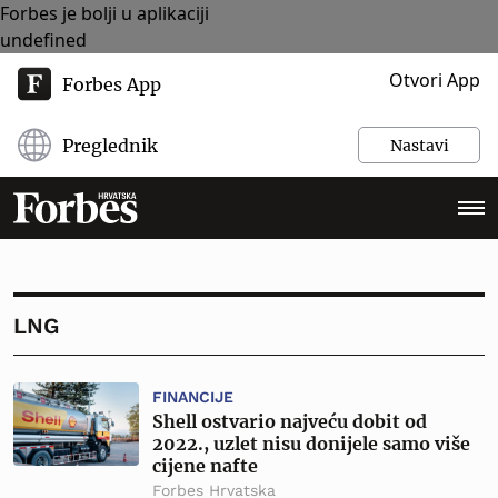
Forbes je bolji u aplikaciji
undefined
Otvori App
Forbes App
Preglednik
Nastavi
LNG
FINANCIJE
Shell ostvario najveću dobit od
2022., uzlet nisu donijele samo više
cijene nafte
Forbes Hrvatska