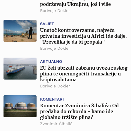
podržavaju Ukrajinu, još i više
Borivoje Dokler
SVIJET
Unatoč kontroverzama, najveća
privatna investicija u Africi ide dalje.
"Prevelika je da bi propala"
Borivoje Dokler
AKTUALNO
EU želi ubrzati zabranu uvoza ruskog
plina te onemogućiti transakcije u
kriptovalutama
Borivoje Dokler
KOMENTARI
Komentar Zvonimira Šibalića: Od
predaha do rekorda - kamo ide
globalno tržište plina?
Zvonimir Šibalić