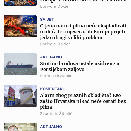
Borivoje Dokler
SVIJET
Cijena nafte i plina neće eksplodirati
u iduća tri mjeseca, ali Europi prijeti
jedan drugi veliki problem
Borivoje Dokler
AKTUALNO
Stotine brodova ostale usidrene u
Perzijskom zaljevu
Forbes Hrvatska
KOMENTARI
Alarm zbog praznih skladišta? Evo
zašto Hrvatska nikad neće ostati bez
plina
Zvonimir Šibalić
AKTUALNO