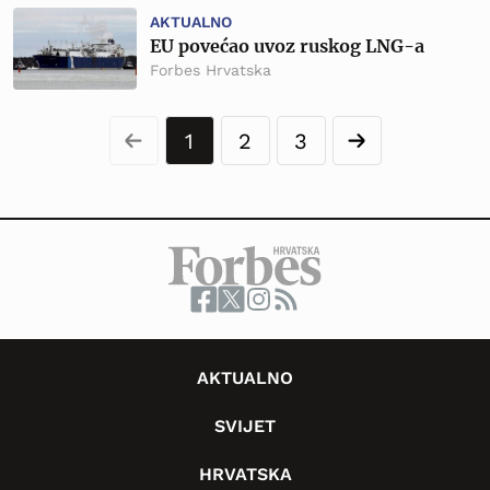
AKTUALNO
EU povećao uvoz ruskog LNG-a
Forbes Hrvatska
1
2
3
AKTUALNO
SVIJET
HRVATSKA